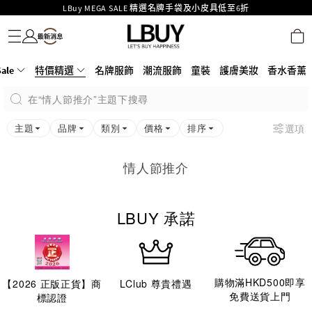
LBuy MEGA SALE 精選名牌手袋及小皮具低至6折
名牌服飾
潮流服飾
童裝
護膚美妝
香水香薰
個人護理
母嬰護理
遊戲及精品玩具
文儀用品
家居生活
電子產品
美食
醫藥保健
運動與戶外用品
Goyard Hobo / Hobo Mini人氣限量特別版限時原價低至75折!
LBuy呈獻 - Hermès 及 Chanel 手袋及首飾原價低至6折，立即入手!
LBuy Nintendo Switch / Nintendo Switch 2 正規商品零售店登陸MOKO 4樓
MOKO 1樓175號鋪旗艦店特設名牌Hermès、CHANEL及LV專區！
ale
特價精選
名牌服飾
潮流服飾
童裝
護膚美妝
香水香薰
426號舖！
重要通告：銀行轉帳及轉數快付款注意事項
在“情人節推介”主題下搜尋
購物滿HKD500即享免運費！
LBuy獲香港知識產權署頒發2026《正版正貨承諾》商標
主題
品牌
類別
價格
排序
選項
情人節推介
LBUY 承諾
購物滿HKD500即享
【
2026
正版正貨】商
LClub 尊貴禮遇
免費送貨上門
標認證