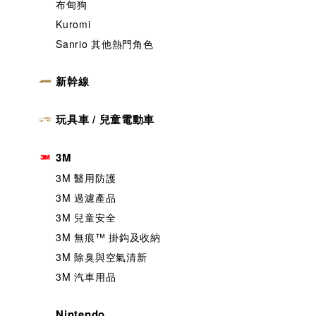
布甸狗
Kuromi
Sanrio 其他熱門角色
新幹線
玩具車 / 兒童電動車
3M
3M 醫用防護
3M 過濾產品
3M 兒童安全
3M 無痕™️ 掛鈎及收納
3M 除臭與空氣清新
3M 汽車用品
Nintendo