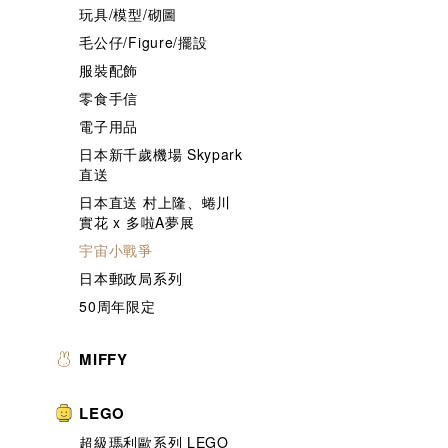
玩具/模型/砌圖
毛公仔/Figure/擺設
服裝配飾
零食手信
電子用品
日本新千歲機場 Skypark
直送
日本直送 村上隆、蜷川
實花 x 多啦A夢展
宇宙小戰爭
日本郵政局系列
50周年限定
MIFFY
LEGO
超級瑪利歐系列 LEGO