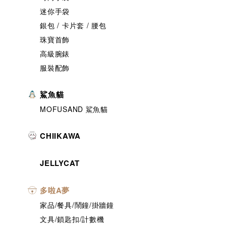
迷你手袋
銀包 / 卡片套 / 腰包
珠寶首飾
高級腕錶
服裝配飾
鯊魚貓
MOFUSAND 鯊魚貓
CHIIKAWA
JELLYCAT
多啦A夢
家品/餐具/鬧鐘/掛牆鐘
文具/鎖匙扣/計數機