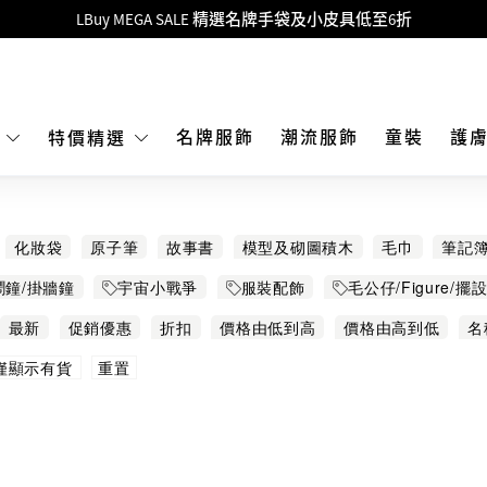
Goyard Hobo / Hobo Mini人氣限量特別版限時原價低至75折!
LBuy呈獻 - Hermès 及 Chanel 手袋及首飾原價低至6折，立即入手!
 Nintendo Switch / Nintendo Switch 2 正規商品零售店登陸MOKO 4樓4
MOKO 1樓175號鋪旗艦店特設名牌Hermès、CHANEL及LV專區！
名牌服飾
潮流服飾
童裝
護
E
特價精選
重要通告：銀行轉帳及轉數快付款注意事項
購物滿HKD500即享免運費！
化妝袋
原子筆
故事書
模型及砌圖積木
毛巾
筆記
LBuy獲香港知識產權署頒發2026《正版正貨承諾》商標
具
鬧鐘/掛牆鐘
宇宙小戰爭
服裝配飾
毛公仔/Figure/擺
LBuy MEGA SALE 精選名牌手袋及小皮具低至6折
最新
促銷優惠
折扣
價格由低到高
價格由高到低
名
重置
僅顯示有貨