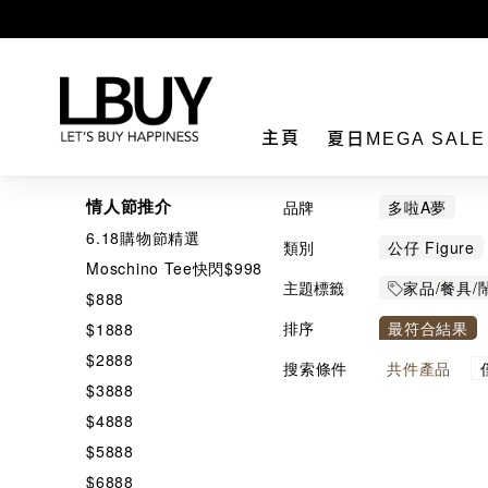
LBuy
主頁
夏日MEGA SAL
情人節推介
品牌
多啦A夢
6.18購物節精選
類別
公仔 Figure
Moschino Tee快閃$998
鎖匙扣
餐
主題標籤
家品/餐具/
$888
排序
最符合結果
$1888
$2888
搜索條件
共
件產品
$3888
$4888
$5888
$6888