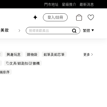
門市地址
星級推介
最新消息
登入/註冊
26號舖！
膚美妝
香水香薰
個人護理
母嬰護理
遊戲及精品
繁體
簿
興趣玩意
購物袋
鉛筆及鉛芯筆
更多
設
文具/鎖匙扣/計數機
稱排序