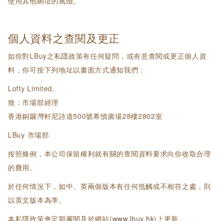
使用其他網址的風險。
個人資料之查閱及更正
如你對LBuy之私隱政策有任何疑問，或有意查閱或更正個人資
料，你可按下列地址以書面方式通知我們 :
Lofty Limited.
致：市場部經理
香港銅鑼灣軒尼詩道500號希慎廣場28樓2802室
LBuy 市場部
按照條例，本公司保留權利就有關的查閱資料要求向你收取合理
的費用。
於任何情況下，如中、英兩個版本有任何抵觸或不相符之處，則
以英文版本為準。
本私隱政策會定期審閱及於網站(
www.lbuy.hk
)上更新。