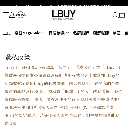
Goyard Hobo / Hobo Mini人氣限量特別版限時原價低至75折!
名牌服飾
潮流服飾
童裝
護膚美妝
香水香薰
個人護理
母嬰護理
遊戲及精品玩具
文儀用品
家居生活
電子產品
美食
醫藥保健
運動與戶外用品
LBuy呈獻 - Hermès 及 Chanel 手袋及首飾原價低至6折，立即入手!
LBuy Nintendo Switch / Nintendo Switch 2 正規商品零售店登陸MOKO 4樓
426號舖！
主頁
夏日Mega Sale
特價精選
名牌服飾
潮流服飾
童裝
MOKO 1樓175號鋪旗艦店特設名牌Hermès、CHANEL及LV專區！
重要通告：銀行轉帳及轉數快付款注意事項
購物滿HKD500即享免運費！
隱私政策
LBuy獲香港知識產權署頒發2026《正版正貨承諾》商標
Lofty Limited (以下簡稱為「我們」、「本公司」或「LBuy」)
LBuy MEGA SALE 精選名牌手袋及小皮具低至6折
尊重任何使用本公司網頁及移動應用程式的人士或參加LBuy的
活動或登記使用LBuy的服務或網上內容包括但不限於我們合作
夥伴的產品及服務(以下簡稱為「服務」) 的人士的私隱權。我們
會確保所收集、傳送、儲存及使用的個人資料將遵照香港特別行
政區法例第486章《個人資料(私隱)條例》(以下簡稱為「條
例」)的規定處理。若提供個人資料予我們，則被視作同意此私
隱政策。