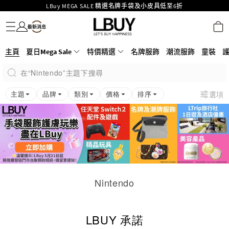
LBuy MEGA SALE 精選名牌手袋及小皮具低至6折
名牌服飾
潮流服飾
童裝
護膚美妝
香水香薰
個人護理
母嬰護理
遊戲及精品玩具
文儀用品
家居生活
電子產品
美食
醫藥保健
運動與戶外用品
Goyard Hobo / Hobo Mini人氣限量特別版限時原價低至75折!
LBuy呈獻 - Hermès 及 Chanel 手袋及首飾原價低至6折，立即入手!
LBuy Nintendo Switch / Nintendo Switch 2 正規商品零售店登陸MOKO 4樓
MOKO 1樓175號鋪旗艦店特設名牌Hermès、CHANEL及LV專區！
主頁
夏日Mega Sale
特價精選
名牌服飾
潮流服飾
童裝
426號舖！
重要通告：銀行轉帳及轉數快付款注意事項
在“Nintendo”主題下搜尋
購物滿HKD500即享免運費！
LBuy獲香港知識產權署頒發2026《正版正貨承諾》商標
主題
品牌
類別
價格
排序
選項
Nintendo
LBUY 承諾