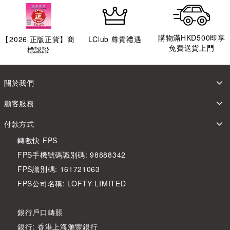
購物滿HKD500即享
【
2026
正版正貨】商
LClub 尊貴禮遇
免費送貨上門
標認證
關於我們
顧客服務
付款方式
轉數快 FPS
FPS手機號碼識別碼: 98888342
FPS識別碼: 161721063
FPS公司名稱: LOFTY LIMITED
銀行戶口轉賬
銀行: 香港上海滙豐銀行