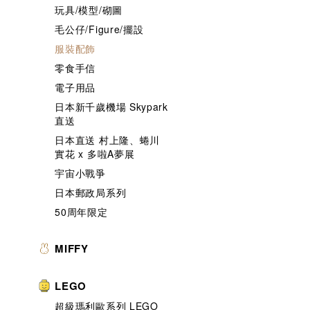
玩具/模型/砌圖
毛公仔/Figure/擺設
服裝配飾
零食手信
電子用品
日本新千歲機場 Skypark
直送
日本直送 村上隆、蜷川
實花 x 多啦A夢展
宇宙小戰爭
日本郵政局系列
50周年限定
MIFFY
LEGO
超級瑪利歐系列 LEGO