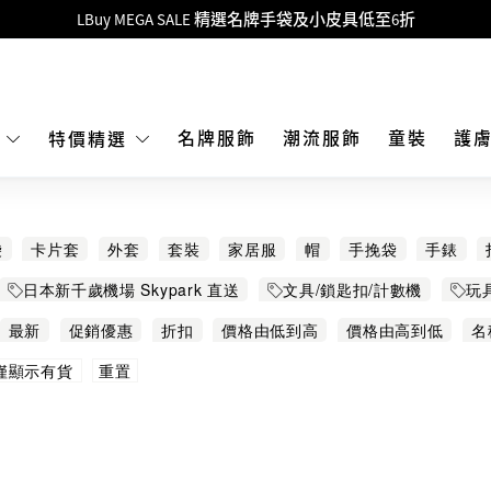
Goyard Hobo / Hobo Mini人氣限量特別版限時原價低至75折!
LBuy呈獻 - Hermès 及 Chanel 手袋及首飾原價低至6折，立即入手!
 Nintendo Switch / Nintendo Switch 2 正規商品零售店登陸MOKO 4樓4
MOKO 1樓175號鋪旗艦店特設名牌Hermès、CHANEL及LV專區！
名牌服飾
潮流服飾
童裝
護
E
特價精選
重要通告：銀行轉帳及轉數快付款注意事項
購物滿HKD500即享免運費！
袋
卡片套
外套
套裝
家居服
帽
手挽袋
手錶
LBuy獲香港知識產權署頒發2026《正版正貨承諾》商標
袋
連衣裙
連體衣
配飾
銀包 散紙包
鎖匙扣
鏡
日本新千歲機場 Skypark 直送
文具/鎖匙扣/計數機
玩
LBuy MEGA SALE 精選名牌手袋及小皮具低至6折
50周年限定
最新
促銷優惠
折扣
價格由低到高
價格由高到低
名
重置
僅顯示有貨