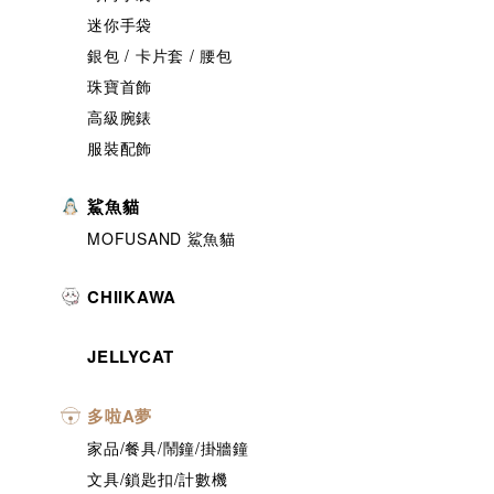
迷你手袋
銀包 / 卡片套 / 腰包
珠寶首飾
高級腕錶
服裝配飾
鯊魚貓
MOFUSAND 鯊魚貓
CHIIKAWA
JELLYCAT
多啦A夢
家品/餐具/鬧鐘/掛牆鐘
文具/鎖匙扣/計數機