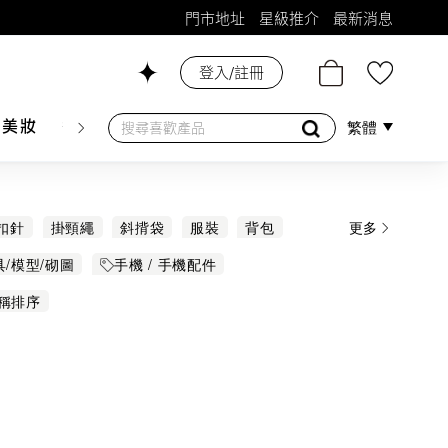
門市地址
星級推介
最新消息
登入/註冊
26號舖！
膚美妝
香水香薰
個人護理
母嬰護理
遊戲及精品
繁體
扣針
掛頸繩
斜揹袋
服裝
背包
更多
鞋
髮圈 髮帶
髮夾
具/模型/砌圖
手機 / 手機配件
稱排序