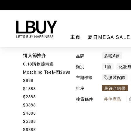
LBuy
主頁
夏日MEGA SAL
情人節推介
品牌
多啦A夢
6.18購物節精選
類別
T恤
化妝
Moschino Tee快閃$998
衛衣
購物
主題標籤
服裝配飾
$888
宇宙小戰爭
排序
最符合結果
$1888
$2888
搜索條件
共
件產品
$3888
$4888
$5888
$6888