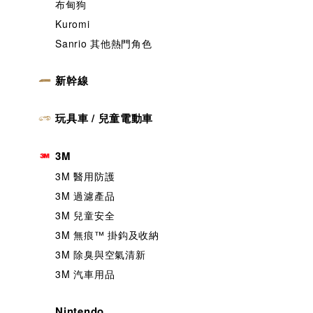
布甸狗
Kuromi
Sanrio 其他熱門角色
新幹線
玩具車 / 兒童電動車
3M
3M 醫用防護
3M 過濾產品
3M 兒童安全
3M 無痕™️ 掛鈎及收納
3M 除臭與空氣清新
3M 汽車用品
Nintendo