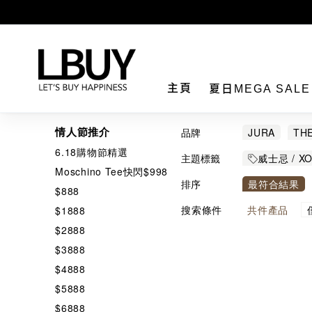
LBuy
主頁
夏日MEGA SAL
情人節推介
品牌
JURA
TH
6.18購物節精選
REMY MART
主題標籤
威士忌 / X
Moschino Tee快閃$998
MOUNT GAY
排序
最符合結果
$888
搜索條件
共
件產品
$1888
$2888
$3888
$4888
$5888
$6888