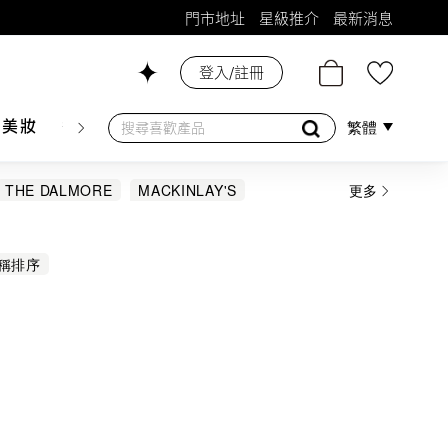
門市地址
星級推介
最新消息
登入/註冊
26號舖！
膚美妝
香水香薰
個人護理
母嬰護理
遊戲及精品
繁體
THE DALMORE
MACKINLAY'S
更多
DICH
KURAYOSHI
MACALLAN
稱排序