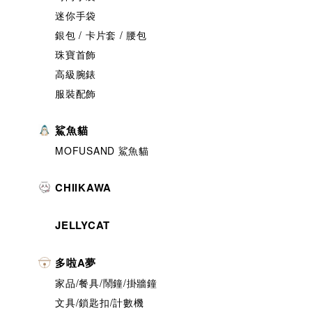
迷你手袋
銀包 / 卡片套 / 腰包
珠寶首飾
高級腕錶
服裝配飾
鯊魚貓
MOFUSAND 鯊魚貓
CHIIKAWA
JELLYCAT
多啦A夢
家品/餐具/鬧鐘/掛牆鐘
文具/鎖匙扣/計數機