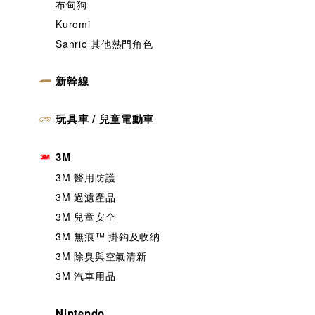
布甸狗
Kuromi
Sanrio 其他熱門角色
新幹線
玩具車 / 兒童電動車
3M
3M 醫用防護
3M 過濾產品
3M 兒童安全
3M 無痕™️ 掛鈎及收納
3M 除臭與空氣清新
3M 汽車用品
Nintendo