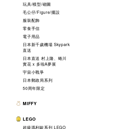
玩具/模型/砌圖
毛公仔/Figure/擺設
服裝配飾
零食手信
電子用品
日本新千歲機場 Skypark
直送
日本直送 村上隆、蜷川
實花 x 多啦A夢展
宇宙小戰爭
日本郵政局系列
50周年限定
MIFFY
LEGO
超級瑪利歐系列 LEGO