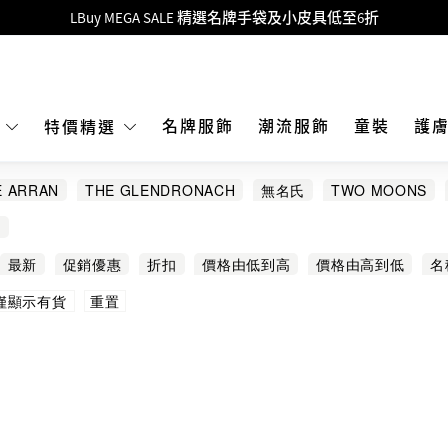
Goyard Hobo / Hobo Mini人氣限量特別版限時原價低至75折!
LBuy呈獻 - Hermès 及 Chanel 手袋及首飾原價低至6折，立即入手!
 Nintendo Switch / Nintendo Switch 2 正規商品零售店登陸MOKO 4樓4
MOKO 1樓175號鋪旗艦店特設名牌Hermès、CHANEL及LV專區！
名牌服飾
潮流服飾
童裝
護
E
特價精選
重要通告：銀行轉帳及轉數快付款注意事項
E ARRAN
THE GLENDRONACH
無名氏
TWO MOONS
購物滿HKD500即享免運費！
IN XO
LOUIS XIII
COINTREAU
DALMORE
GLENFID
O
LBuy獲香港知識產權署頒發2026《正版正貨承諾》商標
最新
促銷優惠
折扣
價格由低到高
價格由高到低
名
LBuy MEGA SALE 精選名牌手袋及小皮具低至6折
重置
僅顯示有貨