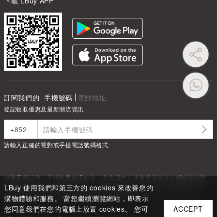
下載 LBuy APP
訂閱我們的
手機號碼
電郵地址
登記收取優惠及最新潮流資訊
請輸入正確的電郵或手提電話號碼格式
根據香港法律，不得在業務過程中，向未成年人售賣或供應令人醺醉的酒類
Under the law of Hong Kong, intoxicating liquor must not be sold or
LBuy 使用我們和第三方的 cookies 來改善您的
supplied to a minor in the course of business.
購物體驗和服務。 當您繼續瀏覽網站，即表示
您同意我們在您的電腦上放置 cookies。 您可
ACCEPT