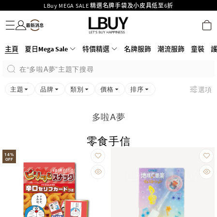
LBuy MEGA SALE 精選名牌手袋及小皮具低至6折
名牌服飾
潮流服飾
童裝
護膚美妝
香水香薰
個人護理
母嬰護理
遊戲及精品玩具
文儀用品
家居生活
電子產品
美食
醫藥保健
運動與戶外用品
Goyard Hobo / Hobo Mini人氣限量特別版限時原價低至75折!
LBuy呈獻 - Hermès 及 Chanel 手袋及首飾原價低至6折，立即入手!
LBuy Nintendo Switch / Nintendo Switch 2 正規商品零售店登陸MOKO 4樓
MOKO 1樓175號鋪旗艦店特設名牌Hermès、CHANEL及LV專區！
426號舖！
主頁
夏日Mega Sale
特價精選
名牌服飾
潮流服飾
童裝
重要通告：銀行轉帳及轉數快付款注意事項
在“多啦A夢”主題下搜尋
購物滿HKD500即享免運費！
LBuy獲香港知識產權署頒發2026《正版正貨承諾》商標
主題
品牌
類別
價格
排序
選項
多啦A夢
零食手信
14
%
OFF