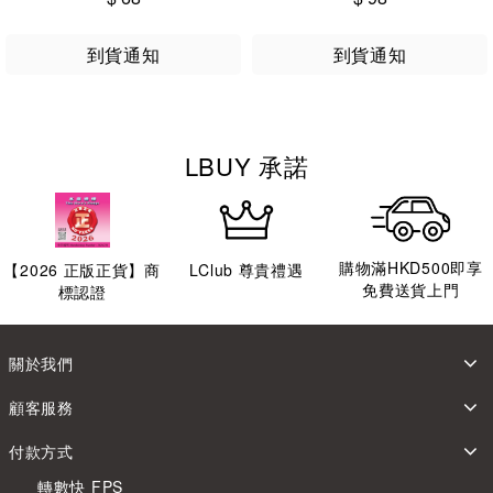
到貨通知
到貨通知
LBUY 承諾
購物滿HKD500即享
【
2026
正版正貨】商
LClub 尊貴禮遇
免費送貨上門
標認證
關於我們
顧客服務
付款方式
轉數快 FPS