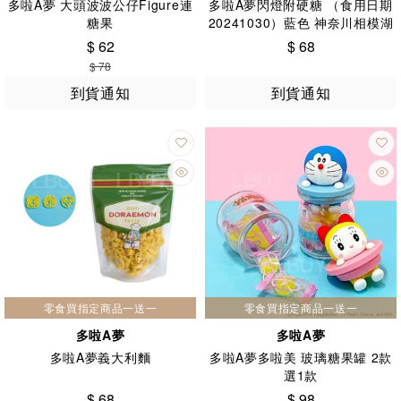
多啦A夢 大頭波波公仔Figure連
多啦A夢閃燈附硬糖 （食用日期
糖果
20241030）藍色 神奈川相模湖
直送
$ 62
$ 68
$ 78
到貨通知
到貨通知
零食買指定商品一送一
零食買指定商品一送一
多啦A夢
多啦A夢
多啦A夢義大利麵
多啦A夢多啦美 玻璃糖果罐 2款
選1款
$ 68
$ 98