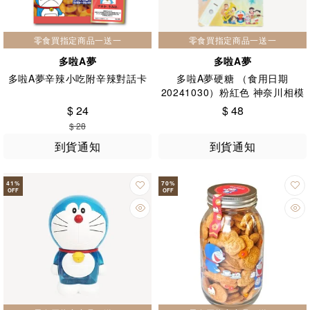
零食買指定商品一送一
零食買指定商品一送一
多啦A夢
多啦A夢
多啦A夢辛辣小吃附辛辣對話卡
多啦A夢硬糖 （食用日期
20241030）粉紅色 神奈川相模
湖直送
$ 24
$ 48
$ 28
到貨通知
到貨通知
41
%
70
%
OFF
OFF