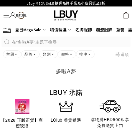
LBuy MEGA SALE 精選名牌手袋及小皮具低至6折
名牌服飾
潮流服飾
童裝
護膚美妝
香水香薰
個人護理
母嬰護理
遊戲及精品玩具
文儀用品
家居生活
電子產品
美食
醫藥保健
運動與戶外用品
Goyard Hobo / Hobo Mini人氣限量特別版限時原價低至75折!
LBuy呈獻 - Hermès 及 Chanel 手袋及首飾原價低至6折，立即入手!
LBuy Nintendo Switch / Nintendo Switch 2 正規商品零售店登陸MOKO 4樓
MOKO 1樓175號鋪旗艦店特設名牌Hermès、CHANEL及LV專區！
主頁
夏日Mega Sale
特價精選
名牌服飾
潮流服飾
童裝
426號舖！
重要通告：銀行轉帳及轉數快付款注意事項
在“多啦A夢”主題下搜尋
購物滿HKD500即享免運費！
LBuy獲香港知識產權署頒發2026《正版正貨承諾》商標
主題
品牌
類別
價格
排序
選項
多啦A夢
LBUY 承諾
購物滿HKD500即享
【
2026
正版正貨】商
LClub 尊貴禮遇
免費送貨上門
標認證