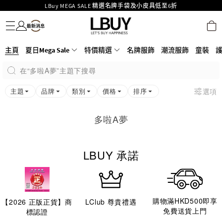
LBuy MEGA SALE 精選名牌手袋及小皮具低至6折
名牌服飾
潮流服飾
童裝
護膚美妝
香水香薰
個人護理
母嬰護理
遊戲及精品玩具
文儀用品
家居生活
電子產品
美食
醫藥保健
運動與戶外用品
Goyard Hobo / Hobo Mini人氣限量特別版限時原價低至75折!
LBuy呈獻 - Hermès 及 Chanel 手袋及首飾原價低至6折，立即入手!
LBuy Nintendo Switch / Nintendo Switch 2 正規商品零售店登陸MOKO 4樓
MOKO 1樓175號鋪旗艦店特設名牌Hermès、CHANEL及LV專區！
主頁
夏日Mega Sale
特價精選
名牌服飾
潮流服飾
童裝
426號舖！
重要通告：銀行轉帳及轉數快付款注意事項
在“多啦A夢”主題下搜尋
購物滿HKD500即享免運費！
LBuy獲香港知識產權署頒發2026《正版正貨承諾》商標
主題
品牌
類別
價格
排序
選項
多啦A夢
LBUY 承諾
購物滿HKD500即享
【
2026
正版正貨】商
LClub 尊貴禮遇
免費送貨上門
標認證