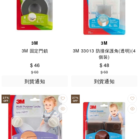
3M
3M
3M 固定門鎖
3M 33013 防撞保護角(透明)(4
個裝)
$ 46
$ 48
$ 68
$ 68
到貨通知
到貨通知
27
%
27
%
OFF
OFF