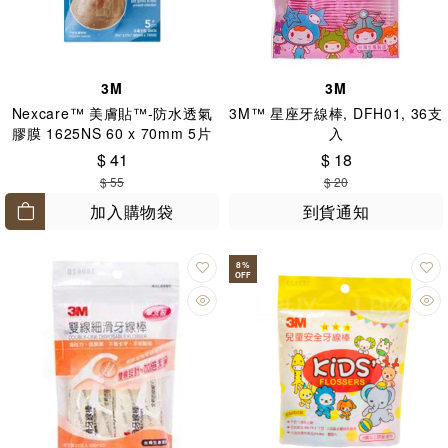
3M
3M
Nexcare™ 美膚貼™-防水透氣
3M™ 星座牙線棒, DFH01, 36支
膠膜 1625NS 60 x 70mm 5片
入
$ 41
$ 18
$ 55
$ 20
加入購物袋
到貨通知
8
%
OFF