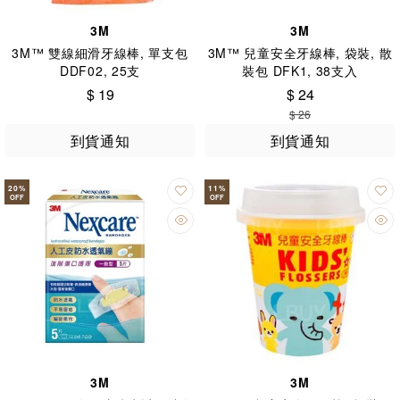
3M
3M
3M™ 雙線細滑牙線棒, 單支包
3M™ 兒童安全牙線棒, 袋裝, 散
DDF02, 25支
裝包 DFK1, 38支入
$ 19
$ 24
$ 26
到貨通知
到貨通知
20
%
11
%
OFF
OFF
3M
3M