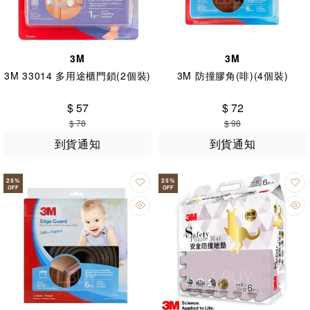
3M
3M
3M 33014 多用途櫃門鎖(2個裝)
3M 防撞膠角(啡)(4個裝)
$ 57
$ 72
$ 78
$ 98
到貨通知
到貨通知
25
%
25
%
OFF
OFF