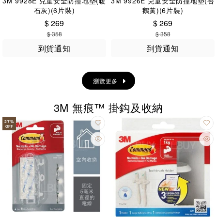
3M 9928E 兒童安全防撞地墊(暖
3M 9926E 兒童安全防撞地墊(杏
石灰)(6片裝)
鵝黃)(6片裝)
$ 269
$ 269
$ 358
$ 358
到貨通知
到貨通知
瀏覽更多
3M 無痕™️ 掛鈎及收納
27
%
OFF