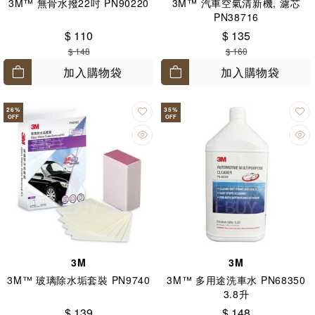
3M™ 無骨水撥22吋 PN90220
3M™ 汽車空氣清新機, 濾芯
PN38716
$ 110
$ 135
$ 148
$ 160
加入購物袋
加入購物袋
26
%
35
%
OFF
OFF
3M
3M
3M™ 玻璃除水垢套裝 PN9740
3M™ 多用途洗車水 PN68350
3.8升
$ 139
$ 148