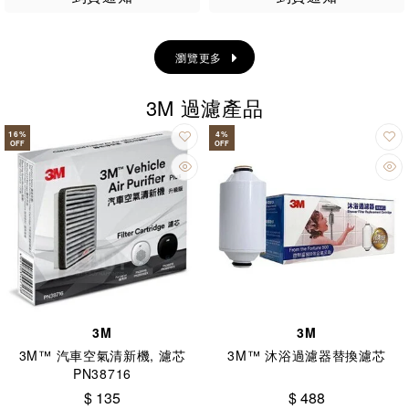
瀏覽更多
3M 過濾產品
16
%
4
%
OFF
OFF
3M
3M
3M™ 汽車空氣清新機, 濾芯
3M™ 沐浴過濾器替換濾芯
PN38716
$ 135
$ 488