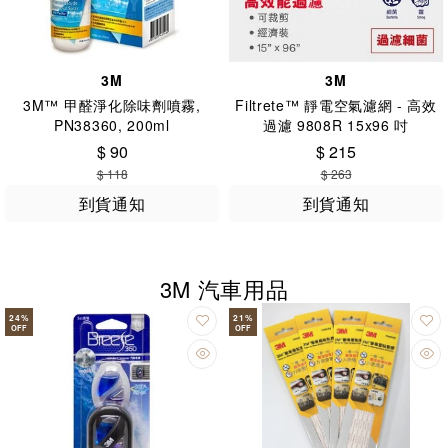
3M
3M
3M™ 甲醛淨化除味劑噴霧,
Filtrete™ 靜電空氣濾網 - 高效
PN38360, 200ml
過濾 9808R 15x96 吋
$ 90
$ 215
$ 118
$ 263
到貨通知
到貨通知
3M 汽車用品
24
%
21
%
OFF
OFF