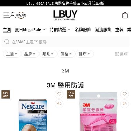
Goyard Hobo / Hobo Mini人氣限量特別版限時原價低至75折!
名牌服飾
潮流服飾
童裝
護膚美妝
香水香薰
個人護理
母嬰護理
遊戲及精品玩具
文儀用品
家居生活
電子產品
美食
醫藥保健
運動與戶外用品
LBuy呈獻 - Hermès 及 Chanel 手袋及首飾原價低至6折，立即入手!
LBuy Nintendo Switch / Nintendo Switch 2 正規商品零售店登陸MOKO 4樓
MOKO 1樓175號鋪旗艦店特設名牌Hermès、CHANEL及LV專區！
426號舖！
重要通告：銀行轉帳及轉數快付款注意事項
主頁
夏日Mega Sale
特價精選
名牌服飾
潮流服飾
童裝
購物滿HKD500即享免運費！
在“3M”主題下搜尋
LBuy獲香港知識產權署頒發2026《正版正貨承諾》商標
LBuy MEGA SALE 精選名牌手袋及小皮具低至6折
主題
品牌
類別
價格
排序
選項
3M
3M 醫用防護
25
%
10
%
OFF
OFF