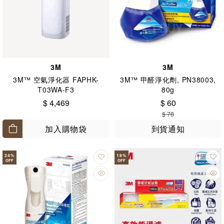
3M
3M
3M™ 空氣淨化器 FAPHK-
3M™ 甲醛淨化劑, PN38003,
T03WA-F3
80g
$ 4,469
$ 60
$ 78
加入購物袋
到貨通知
24
%
18
%
OFF
OFF