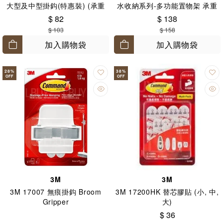
大型及中型掛鈎(特惠裝) (承重
水收納系列-多功能置物架 承重
量：大型-2.2 KG及中型1.3 KG)
量：4.5KG
$ 82
$ 138
$ 103
$ 158
加入購物袋
加入購物袋
28
%
38
%
OFF
OFF
3M
3M
3M 17007 無痕掛鈎 Broom
3M 17200HK 替芯膠貼 (小, 中,
Gripper
大)
$ 36