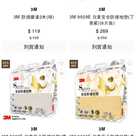
3M
3M
3M 防撞膠邊2米(啡)
3M 9929E 兒童安全防撞地墊(丁
香紫)(6片裝)
$ 119
$ 269
$ 158
$ 358
到貨通知
到貨通知
25
%
25
%
OFF
OFF
3M
3M