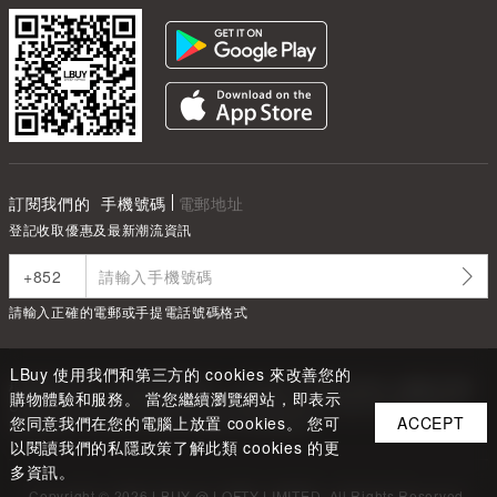
訂閱我們的
手機號碼
電郵地址
登記收取優惠及最新潮流資訊
請輸入正確的電郵或手提電話號碼格式
LBuy 使用我們和第三方的 cookies 來改善您的
根據香港法律，不得在業務過程中，向未成年人售賣或供應令人醺醉的酒類
購物體驗和服務。 當您繼續瀏覽網站，即表示
Under the law of Hong Kong, intoxicating liquor must not be sold or
您同意我們在您的電腦上放置 cookies。 您可
ACCEPT
supplied to a minor in the course of business.
以閱讀我們的私隱政策了解此類 cookies 的更
多資訊。
Copyright ©
2026
LBUY @ LOFTY LIMITED. All Rights Reserved.