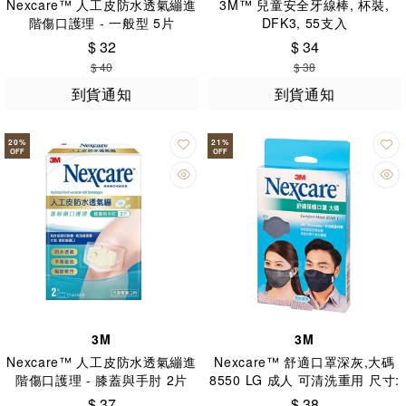
Nexcare™ 人工皮防水透氣繃進
3M™ 兒童安全牙線棒, 杯裝,
階傷口護理 - 一般型 5片
DFK3, 55支入
$ 32
$ 34
$ 40
$ 38
到貨通知
到貨通知
20
%
21
%
OFF
OFF
3M
3M
Nexcare™ 人工皮防水透氣繃進
Nexcare™ 舒適口罩深灰,大碼
階傷口護理 - 膝蓋與手肘 2片
8550 LG 成人 可清洗重用 尺寸:
26 x 16.5 (+-0.5)cm
$ 37
$ 38