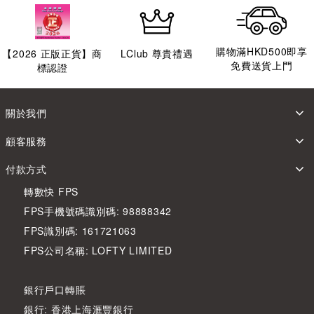
購物滿HKD500即享
【
2026
正版正貨】商
LClub 尊貴禮遇
免費送貨上門
標認證
關於我們
顧客服務
付款方式
轉數快 FPS
FPS手機號碼識別碼: 98888342
FPS識別碼: 161721063
FPS公司名稱: LOFTY LIMITED
銀行戶口轉賬
銀行: 香港上海滙豐銀行