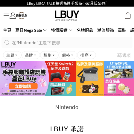
LBuy MEGA SALE 精選名牌手袋及小皮具低至6折
名牌服飾
潮流服飾
童裝
護膚美妝
香水香薰
個人護理
母嬰護理
遊戲及精品玩具
文儀用品
家居生活
電子產品
美食
醫藥保健
運動與戶外用品
Goyard Hobo / Hobo Mini人氣限量特別版限時原價低至75折!
LBuy呈獻 - Hermès 及 Chanel 手袋及首飾原價低至6折，立即入手!
LBuy Nintendo Switch / Nintendo Switch 2 正規商品零售店登陸MOKO 4樓
MOKO 1樓175號鋪旗艦店特設名牌Hermès、CHANEL及LV專區！
主頁
夏日Mega Sale
特價精選
名牌服飾
潮流服飾
童裝
426號舖！
重要通告：銀行轉帳及轉數快付款注意事項
在“Nintendo”主題下搜尋
購物滿HKD500即享免運費！
LBuy獲香港知識產權署頒發2026《正版正貨承諾》商標
主題
品牌
類別
價格
排序
選項
Nintendo
LBUY 承諾