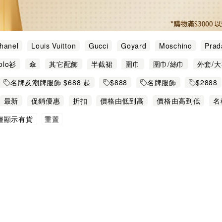
hanel
Louis Vuitton
Gucci
Goyard
Moschino
Prad
ang
Ami Paris
Balenciaga
Balmain
Burberry
Chlo
olo衫
傘
其它配飾
半截裙
圍巾
圍巾/絲巾
外套/
oewe
Max Mara
Miu Miu
MSGM
See by Chloé
Vi
背心/吊帶/馬甲
衛衣
褲
襪
襯衫
連衣裙
針織衫
名牌及潮牌服飾 $688 起
$888
名牌服飾
$2888
最新
促銷優惠
折扣
價格由低到高
價格由高到低
名
重置
僅顯示有貨