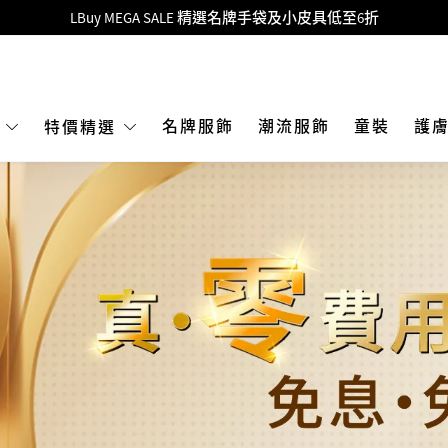
Goyard Hobo / Hobo Mini人氣限量特別版限時原價低至75折!
LBuy呈獻 - Hermès 及 Chanel 手袋及首飾原價低至6折，立即入手!
 Nintendo Switch / Nintendo Switch 2 正規商品零售店登陸MOKO 4樓4
MOKO 1樓175號鋪旗艦店特設名牌Hermès、CHANEL及LV專區！
名牌服飾
潮流服飾
童裝
護
E
特價精選
重要通告：銀行轉帳及轉數快付款注意事項
購物滿HKD500即享免運費！
LBuy獲香港知識產權署頒發2026《正版正貨承諾》商標
LBuy MEGA SALE 精選名牌手袋及小皮具低至6折