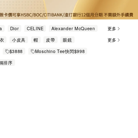
a
Dior
CELINE
Alexander McQueen
更多
é
Diesel
Fendi
Givenchy
Kenzo
大衣
小皮具
帽
皮帶
眼鏡
更多
vienne Westwood
Y-3
/開衫
領呔/領結
$3888
Moschino Tee快閃$998
稱排序