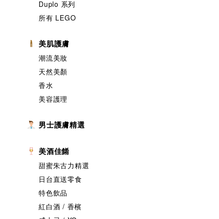
Duplo 系列
所有 LEGO
美肌護膚
潮流美妝
天然美顏
香水
美容護理
男士護膚精選
美酒佳餚
甜蜜朱古力精選
日台直送零食
特色飲品
紅白酒 / 香檳