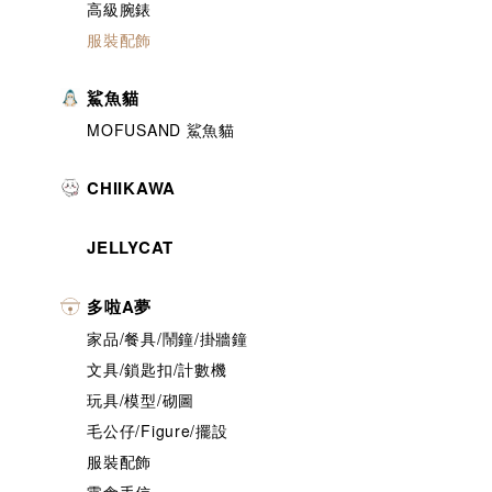
高級腕錶
服裝配飾
鯊魚貓
MOFUSAND 鯊魚貓
CHIIKAWA
JELLYCAT
多啦A夢
家品/餐具/鬧鐘/掛牆鐘
文具/鎖匙扣/計數機
玩具/模型/砌圖
毛公仔/Figure/擺設
服裝配飾