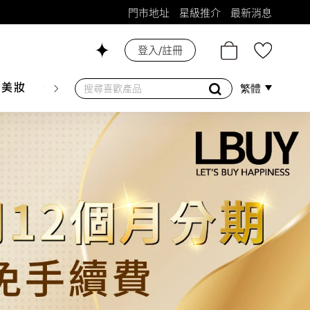
門市地址
星級推介
最新消息
登入/註冊
26號舖！
膚美妝
香水香薰
個人護理
母嬰護理
遊戲及精品
繁體