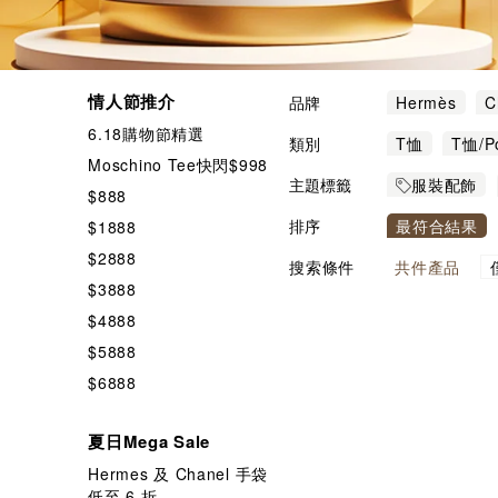
情人節推介
品牌
Hermès
C
6.18購物節精選
Alexander W
類別
T恤
T恤/P
Moschino Tee快閃$998
LANVIN
L
羽絨服/棉服
主題標籤
服裝配飾
$888
$1888
排序
最符合結果
$1888
$2888
搜索條件
共
件產品
$3888
$4888
$5888
$6888
夏日Mega Sale
Hermes 及 Chanel 手袋
低至 6 折