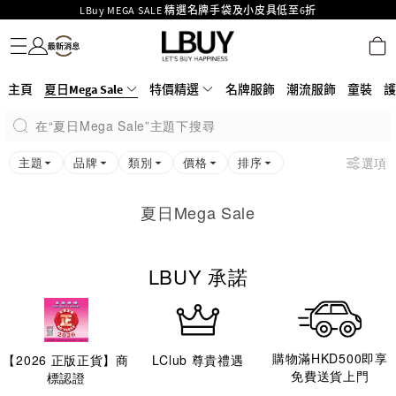
LBuy MEGA SALE 精選名牌手袋及小皮具低至6折
名牌服飾
潮流服飾
童裝
護膚美妝
香水香薰
個人護理
母嬰護理
遊戲及精品玩具
文儀用品
家居生活
電子產品
美食
醫藥保健
運動與戶外用品
Goyard Hobo / Hobo Mini人氣限量特別版限時原價低至75折!
LBuy呈獻 - Hermès 及 Chanel 手袋及首飾原價低至6折，立即入手!
LBuy Nintendo Switch / Nintendo Switch 2 正規商品零售店登陸MOKO 4樓
MOKO 1樓175號鋪旗艦店特設名牌Hermès、CHANEL及LV專區！
主頁
夏日Mega Sale
特價精選
名牌服飾
潮流服飾
童裝
護
426號舖！
重要通告：銀行轉帳及轉數快付款注意事項
在“夏日Mega Sale”主題下搜尋
購物滿HKD500即享免運費！
LBuy獲香港知識產權署頒發2026《正版正貨承諾》商標
主題
品牌
類別
價格
排序
選項
夏日Mega Sale
LBUY 承諾
購物滿HKD500即享
【
2026
正版正貨】商
LClub 尊貴禮遇
免費送貨上門
標認證