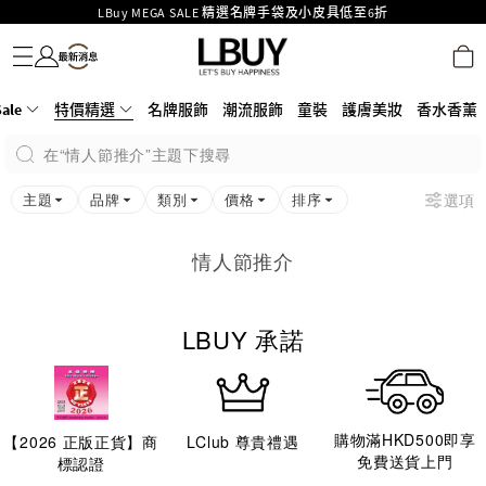
LBuy MEGA SALE 精選名牌手袋及小皮具低至6折
名牌服飾
潮流服飾
童裝
護膚美妝
香水香薰
個人護理
母嬰護理
遊戲及精品玩具
文儀用品
家居生活
電子產品
美食
醫藥保健
運動與戶外用品
Goyard Hobo / Hobo Mini人氣限量特別版限時原價低至75折!
LBuy呈獻 - Hermès 及 Chanel 手袋及首飾原價低至6折，立即入手!
LBuy Nintendo Switch / Nintendo Switch 2 正規商品零售店登陸MOKO 4樓
MOKO 1樓175號鋪旗艦店特設名牌Hermès、CHANEL及LV專區！
ale
特價精選
名牌服飾
潮流服飾
童裝
護膚美妝
香水香薰
426號舖！
重要通告：銀行轉帳及轉數快付款注意事項
在“情人節推介”主題下搜尋
購物滿HKD500即享免運費！
LBuy獲香港知識產權署頒發2026《正版正貨承諾》商標
主題
品牌
類別
價格
排序
選項
情人節推介
LBUY 承諾
購物滿HKD500即享
【
2026
正版正貨】商
LClub 尊貴禮遇
免費送貨上門
標認證