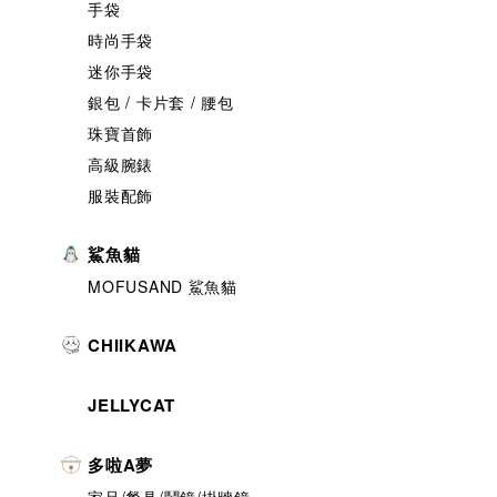
手袋
時尚手袋
迷你手袋
銀包 / 卡片套 / 腰包
珠寶首飾
高級腕錶
服裝配飾
鯊魚貓
MOFUSAND 鯊魚貓
CHIIKAWA
JELLYCAT
多啦A夢