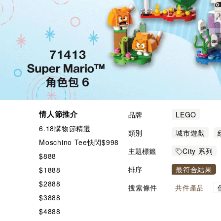
情人節推介
品牌
LEGO
6.18購物節精選
類別
城市遊戲
Moschino Tee快閃$998
主題標籤
City 系列
$888
排序
最符合結果
$1888
$2888
搜索條件
共
件產品
$3888
$4888