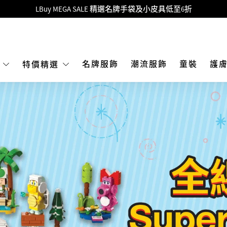
Goyard Hobo / Hobo Mini人氣限量特別版限時原價低至75折!
LBuy呈獻 - Hermès 及 Chanel 手袋及首飾原價低至6折，立即入手!
 Nintendo Switch / Nintendo Switch 2 正規商品零售店登陸MOKO 4樓4
MOKO 1樓175號鋪旗艦店特設名牌Hermès、CHANEL及LV專區！
名牌服飾
潮流服飾
童裝
護
E
特價精選
重要通告：銀行轉帳及轉數快付款注意事項
購物滿HKD500即享免運費！
LBuy獲香港知識產權署頒發2026《正版正貨承諾》商標
LBuy MEGA SALE 精選名牌手袋及小皮具低至6折