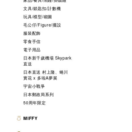
家品/餐具/鬧鐘/掛牆鐘
文具/鎖匙扣/計數機
玩具/模型/砌圖
毛公仔/Figure/擺設
服裝配飾
零食手信
電子用品
日本新千歲機場 Skypark
直送
日本直送 村上隆、蜷川
實花 x 多啦A夢展
宇宙小戰爭
日本郵政局系列
50周年限定
MIFFY