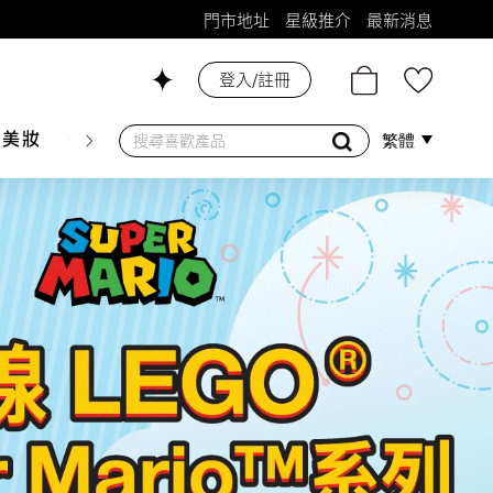
門市地址
星級推介
最新消息
登入/註冊
26號舖！
膚美妝
香水香薰
個人護理
母嬰護理
遊戲及精品
繁體