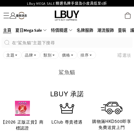
LBuy MEGA SALE 精選名牌手袋及小皮具低至6折
名牌服飾
潮流服飾
童裝
護膚美妝
香水香薰
個人護理
母嬰護理
遊戲及精品玩具
文儀用品
家居生活
電子產品
美食
醫藥保健
運動與戶外用品
Goyard Hobo / Hobo Mini人氣限量特別版限時原價低至75折!
LBuy呈獻 - Hermès 及 Chanel 手袋及首飾原價低至6折，立即入手!
LBuy Nintendo Switch / Nintendo Switch 2 正規商品零售店登陸MOKO 4樓
MOKO 1樓175號鋪旗艦店特設名牌Hermès、CHANEL及LV專區！
主頁
夏日Mega Sale
特價精選
名牌服飾
潮流服飾
童裝
426號舖！
重要通告：銀行轉帳及轉數快付款注意事項
在“鯊魚貓”主題下搜尋
購物滿HKD500即享免運費！
LBuy獲香港知識產權署頒發2026《正版正貨承諾》商標
主題
品牌
類別
價格
排序
選項
鯊魚貓
LBUY 承諾
購物滿HKD500即享
【
2026
正版正貨】商
LClub 尊貴禮遇
免費送貨上門
標認證