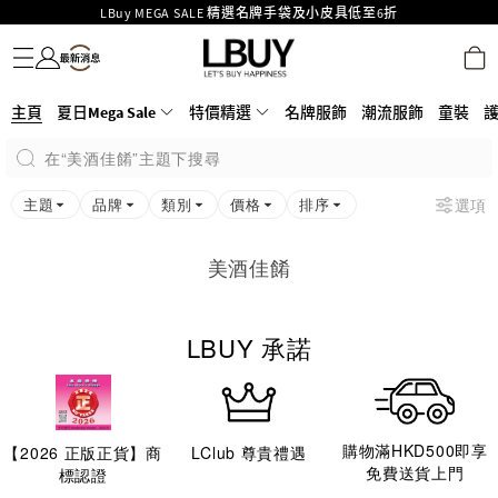
LBuy MEGA SALE 精選名牌手袋及小皮具低至6折
名牌服飾
潮流服飾
童裝
護膚美妝
香水香薰
個人護理
母嬰護理
遊戲及精品玩具
文儀用品
家居生活
電子產品
美食
醫藥保健
運動與戶外用品
Goyard Hobo / Hobo Mini人氣限量特別版限時原價低至75折!
LBuy呈獻 - Hermès 及 Chanel 手袋及首飾原價低至6折，立即入手!
LBuy Nintendo Switch / Nintendo Switch 2 正規商品零售店登陸MOKO 4樓
MOKO 1樓175號鋪旗艦店特設名牌Hermès、CHANEL及LV專區！
426號舖！
主頁
夏日Mega Sale
特價精選
名牌服飾
潮流服飾
童裝
重要通告：銀行轉帳及轉數快付款注意事項
在“美酒佳餚”主題下搜尋
購物滿HKD500即享免運費！
LBuy獲香港知識產權署頒發2026《正版正貨承諾》商標
主題
品牌
類別
價格
排序
選項
美酒佳餚
LBUY 承諾
購物滿HKD500即享
【
2026
正版正貨】商
LClub 尊貴禮遇
免費送貨上門
標認證