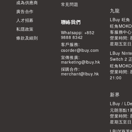
成為供應商
常見問題
九龍
廣告合作
LBuy 旺
人才招募
聯絡我們
旺角MOKO
私隱政策
客服務中心
Whatsapp: +852
9888 8342
條款及細則
營業時間: 星
星期五至日及公
客⼾服務:
csorder@lbuy.com
LBuy Ninte
宣傳推廣:
Switch 
marketing@lbuy.hk
旺角MOK
採購合作:
營業時間: 
merchant@lbuy.hk
21:00
新界
LBuy / 
元朗形點1期
營業時間: 星
星期五至日及公
LBUY葵