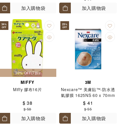
加入購物袋
加入購物袋
34
25
%
%
OFF
OFF
30% OFF(7折)
MIFFY
3M
Miffy 膠布16片
Nexcare™ 美膚貼™-防水透
氣膠膜 1625NS 60 x 70mm
5片
$ 38
$ 41
$ 58
$ 55
加入購物袋
加入購物袋