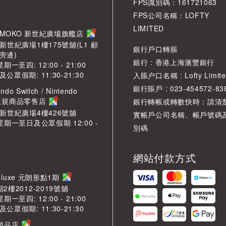
FPS識別碼：161721063
FPS公司名稱：LOFTY
LIMITED
角 MOKO 新世紀廣場旗艦店
新世紀廣場1樓175號舖(L1 顧
銀行戶口轉賬
旁邊)
銀行 : 香港上海滙豐銀行
期一至四: 12:00 - 21:00
眾假期: 11:30-21:30
入賬户口名稱 : Lofty Limite
銀行賬戶 : 023-454572-83
ndo Switch / Nintendo
2 正規商品零售店
銀行轉帳或轉數快時：請清
O新世紀廣場4樓426號舖
實帳戶公司名稱、帳戶號碼
星期一至日及公眾假期 12:00 -
別碼
網站付款方式
LDeluxe 元朗形點1期
2樓2012-2019號舖
期一至四: 12:00 - 21:00
眾假期: 11:30-21:30
芳精品店