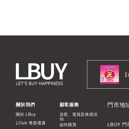
【
門市地
關於我們
顧客服務
關於 LBuy
送貨、退貨及換貨須
知
LClub 尊貴禮遇
LBUY 門
如何購買