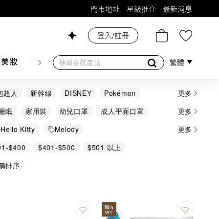
門市地址
星級推介
最新消息
登入/註冊
26號舖！
膚美妝
香水香薰
個人護理
母嬰護理
遊戲及精品
繁體
麵包超人
新幹線
DISNEY
Pokémon
更多
EVO PLUSMED
FANCL
Hecin
IMC
睡眠
家用裝
幼兒口罩
成人平面口罩
更多
'S WAY
Natures Way
ODOYO
合
維他命
纖體燒脂
美肌美髮抗氧化
Hello Kitty
Melody
更多
OMY
TempraMed
TOMICA
3M
骼強健
魚油
其他
件
新幹線
任天堂精品
01-$400
$401-$500
$501 以上
醫十字
稱排序
68
%
OFF