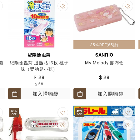
35%OFF(65折)
紀陽除虫菊
SANRIO
果繃
紀陽除蟲菊 退熱貼16枚 桃子
My Melody 膠布盒
味（嬰幼兒小孩）
$ 28
$ 28
$ 68
加入購物袋
加入購物袋
68
42
%
%
OFF
OFF