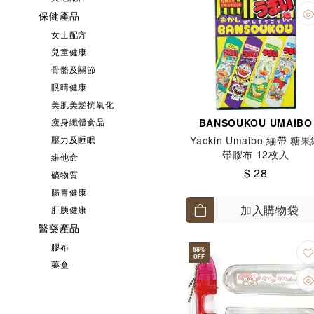
保健產品
女士配方
兒童健康
骨骼及關節
眼晴健康
美肌美髮抗氧化
瘦身纖體食品
BANSOUKOU UMAIBO
壓力及睡眠
Yaokin Umaibo 繃帶 糖
帶膠布 12枚入
維他命
$ 28
礦物質
腸胃健康
加入購物袋
肝胰健康
醫藥產品
膠布
68
%
OFF
藥盒