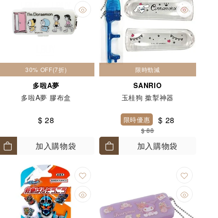
30% OFF(7折)
限時勁減
多啦A夢
SANRIO
多啦A夢 膠布盒
玉桂狗 撳掣神器
$ 28
$ 28
限時優惠
$ 88
加入購物袋
加入購物袋