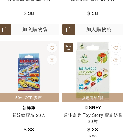
$ 38
$ 38
加入購物袋
加入購物袋
34
%
OFF
50% OFF (5折)
指定商品7折
新幹線
DISNEY
新幹線膠布 20入
反斗奇兵 Toy Story 膠布M碼
20片
$ 38
$ 38
$ 58