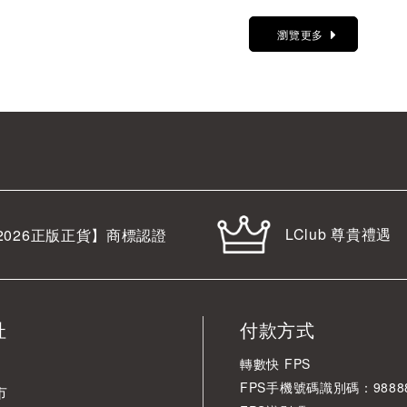
瀏覽更多
LClub 尊貴禮遇
2026
正版正貨】商標認證
址
付款方式
轉數快 FPS
FPS手機號碼識別碼：98888
市