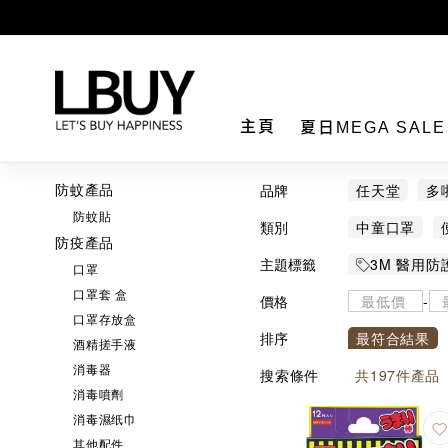
LBuy
主頁
夏日MEGA SAL
防蚊產品
品牌
任天堂
多
防蚊貼
BANDAI
B
類別
中童口罩
防疫產品
J way
K-M
成人立體口罩
主題標籤
3M 醫用防
口罩
Paulmade
肝胰健康
口罩套 盒
Sanrio 
價格
-
太鼓之達人
口罩存放盒
排序
最符合結果
酒精搓手液
消毒器
搜索條件
共
197
件產品
消毒噴劑
消毒濕纸巾
其他配件