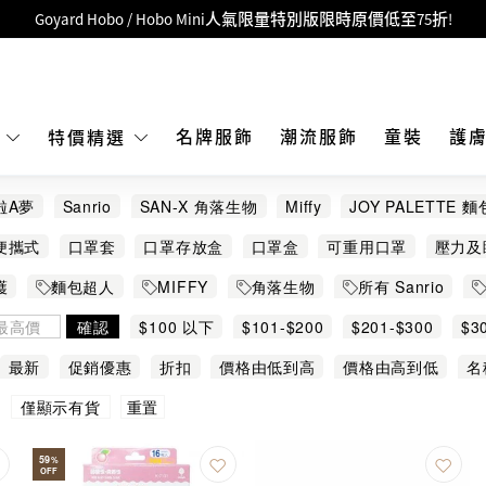
Goyard Hobo / Hobo Mini人氣限量特別版限時原價低至75折!
LBuy呈獻 - Hermès 及 Chanel 手袋及首飾原價低至6折，立即入手!
 Nintendo Switch / Nintendo Switch 2 正規商品零售店登陸MOKO 4樓4
MOKO 1樓175號鋪旗艦店特設名牌Hermès、CHANEL及LV專區！
名牌服飾
潮流服飾
童裝
護
E
特價精選
重要通告：銀行轉帳及轉數快付款注意事項
啦A夢
Sanrio
SAN-X 角落生物
Miffy
JOY PALETTE 
購物滿HKD500即享免運費！
ansoukou Umaibo
Ben
BLACKMORES
Defense
DHC
便攜式
口罩套
口罩存放盒
口罩盒
可重用口罩
壓力及
LBuy獲香港知識產權署頒發2026《正版正貨承諾》商標
edic
KINCHO
MEDBOX
Moody Mood
MX
NATURE
排毒去水
消毒器
消毒濕纸巾
眼晴健康
礦物質
綜
護
麵包超人
MIFFY
角落生物
所有 Sanrio
LBuy MEGA SALE 精選名牌手袋及小皮具低至6折
SHINYA KOSO
SKATER
SUNKI
SWISSE
TAKARA T
腸胃健康
膠布
舒緩關節
藥盒
防疫套裝
防蚊貼
骨
其他熱門角色
布甸狗
玉桂狗
Kuromi
手機 / 手機配
確認
$100 以下
$101-$200
$201-$300
$3
山本漢方
幪面超人
康萃樂
湯瑪士小火車
紀陽除虫菊
最新
促銷優惠
折扣
價格由低到高
價格由高到低
名
重置
僅顯示有貨
59
%
OFF