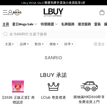
LBuy MEGA SALE 精選名牌手袋及小皮具低至6折
名牌服飾
潮流服飾
童裝
護膚美妝
香水香薰
個人護理
母嬰護理
遊戲及精品玩具
文儀用品
家居生活
電子產品
美食
醫藥保健
運動與戶外用品
Goyard Hobo / Hobo Mini人氣限量特別版限時原價低至75折!
LBuy呈獻 - Hermès 及 Chanel 手袋及首飾原價低至6折，立即入手!
LBuy Nintendo Switch / Nintendo Switch 2 正規商品零售店登陸MOKO 4樓
MOKO 1樓175號鋪旗艦店特設名牌Hermès、CHANEL及LV專區！
主頁
夏日Mega Sale
特價精選
名牌服飾
潮流服飾
童裝
426號舖！
重要通告：銀行轉帳及轉數快付款注意事項
在“SANRIO”主題下搜尋
購物滿HKD500即享免運費！
LBuy獲香港知識產權署頒發2026《正版正貨承諾》商標
主題
品牌
類別
價格
排序
選項
SANRIO
LBUY 承諾
購物滿HKD500即享
【
2026
正版正貨】商
LClub 尊貴禮遇
免費送貨上門
標認證