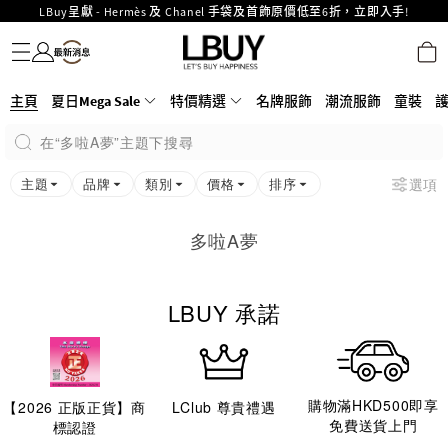
LBuy呈獻 - Hermès 及 Chanel 手袋及首飾原價低至6折，立即入手!
名牌服飾
潮流服飾
童裝
護膚美妝
香水香薰
個人護理
母嬰護理
遊戲及精品玩具
文儀用品
家居生活
電子產品
美食
醫藥保健
運動與戶外用品
LBuy Nintendo Switch / Nintendo Switch 2 正規商品零售店登陸MOKO 4樓
MOKO 1樓175號鋪旗艦店特設名牌Hermès、CHANEL及LV專區！
426號舖！
重要通告：銀行轉帳及轉數快付款注意事項
主頁
夏日Mega Sale
購物滿HKD500即享免運費！
特價精選
名牌服飾
潮流服飾
童裝
LBuy獲香港知識產權署頒發2026《正版正貨承諾》商標
在“多啦A夢”主題下搜尋
LBuy MEGA SALE 精選名牌手袋及小皮具低至6折
Goyard Hobo / Hobo Mini人氣限量特別版限時原價低至75折!
主題
品牌
類別
價格
排序
選項
多啦A夢
LBUY 承諾
購物滿HKD500即享
【
2026
正版正貨】商
LClub 尊貴禮遇
免費送貨上門
標認證