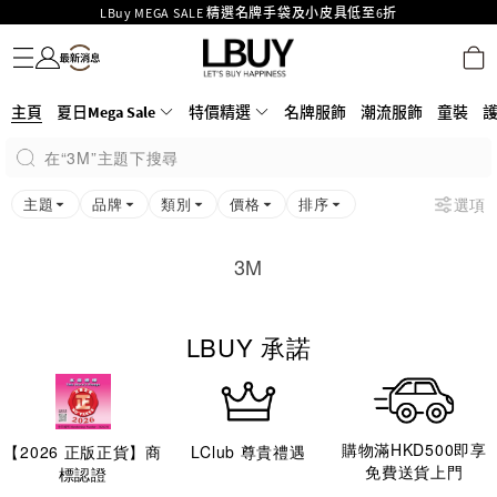
LBuy MEGA SALE 精選名牌手袋及小皮具低至6折
名牌服飾
潮流服飾
童裝
護膚美妝
香水香薰
個人護理
母嬰護理
遊戲及精品玩具
文儀用品
家居生活
電子產品
美食
醫藥保健
運動與戶外用品
Goyard Hobo / Hobo Mini人氣限量特別版限時原價低至75折!
LBuy呈獻 - Hermès 及 Chanel 手袋及首飾原價低至6折，立即入手!
LBuy Nintendo Switch / Nintendo Switch 2 正規商品零售店登陸MOKO 4樓
MOKO 1樓175號鋪旗艦店特設名牌Hermès、CHANEL及LV專區！
主頁
夏日Mega Sale
特價精選
名牌服飾
潮流服飾
童裝
426號舖！
重要通告：銀行轉帳及轉數快付款注意事項
在“3M”主題下搜尋
購物滿HKD500即享免運費！
LBuy獲香港知識產權署頒發2026《正版正貨承諾》商標
主題
品牌
類別
價格
排序
選項
3M
LBUY 承諾
購物滿HKD500即享
【
2026
正版正貨】商
LClub 尊貴禮遇
免費送貨上門
標認證