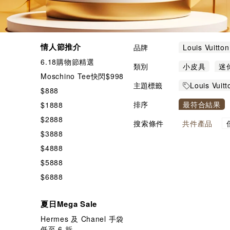
情人節推介
品牌
Louis Vuitton
6.18購物節精選
類別
小皮具
迷
Moschino Tee快閃$998
主題標籤
Louis Vuit
$888
排序
最符合結果
$1888
$2888
搜索條件
共
件產品
$3888
$4888
$5888
$6888
夏日Mega Sale
Hermes 及 Chanel 手袋
低至 6 折