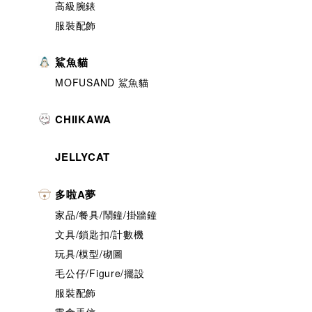
高級腕錶
服裝配飾
鯊魚貓
MOFUSAND 鯊魚貓
CHIIKAWA
JELLYCAT
多啦A夢
家品/餐具/鬧鐘/掛牆鐘
文具/鎖匙扣/計數機
玩具/模型/砌圖
毛公仔/Figure/擺設
服裝配飾