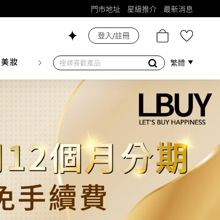
門市地址
星級推介
最新消息
登入/註冊
26號舖！
膚美妝
香水香薰
個人護理
母嬰護理
遊戲及精品
繁體