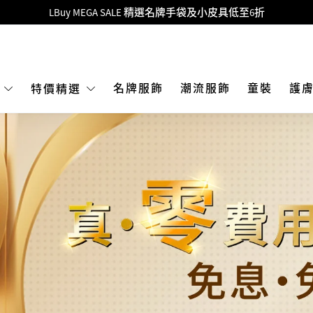
Goyard Hobo / Hobo Mini人氣限量特別版限時原價低至75折!
LBuy呈獻 - Hermès 及 Chanel 手袋及首飾原價低至6折，立即入手!
 Nintendo Switch / Nintendo Switch 2 正規商品零售店登陸MOKO 4樓4
MOKO 1樓175號鋪旗艦店特設名牌Hermès、CHANEL及LV專區！
名牌服飾
潮流服飾
童裝
護
E
特價精選
重要通告：銀行轉帳及轉數快付款注意事項
購物滿HKD500即享免運費！
LBuy獲香港知識產權署頒發2026《正版正貨承諾》商標
LBuy MEGA SALE 精選名牌手袋及小皮具低至6折