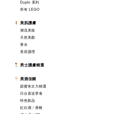
Duplo 系列
所有 LEGO
美肌護膚
潮流美妝
天然美顏
香水
美容護理
男士護膚精選
美酒佳餚
甜蜜朱古力精選
日台直送零食
特色飲品
紅白酒 / 香檳