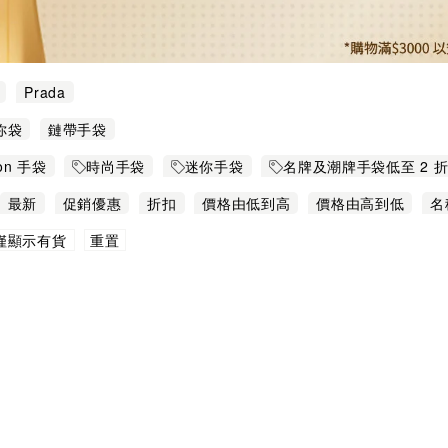
Prada
你袋
鏈帶手袋
ton 手袋
時尚手袋
迷你手袋
名牌及潮牌手袋低至 2 
最新
促銷優惠
折扣
價格由低到高
價格由高到低
名
重置
僅顯示有貨