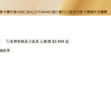
折
名牌首飾及小皮具 心動價 $2,888 起
稱排序