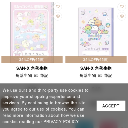
35%OFF(65折)
35%OFF(65折)
SAN-X 角落生物
SAN-X 角落生物
角落生物 B5 筆記
角落生物 B5 筆記
$ 18
$ 18
We use ours and third-party use cookies to
improve your shopping experience and
services. By continuing to browse the site,
Add to cart
Add to cart
ACCEPT
you agree to our use of cookies. You can
read more information about how we use
cookies reading our PRIVACY POLICY.