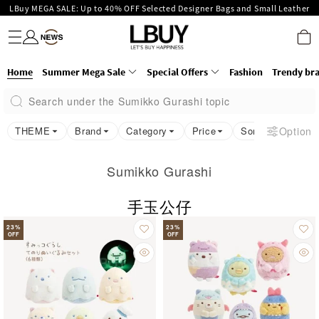
Enjoy Up to 25% Off Original Price for Goyard Hobo / Hobo Mini Limited
Fashion
Trendy brand
Kidswear
Beauty
Fragrance
Personal Care
Mother Care & Baby
Games and fine toys
Stationery
Home Living
Electronics
Food
Health Care
Outdoor
LBuy Exclusive : Hermès / Chanel handbags and jewellery up to 40% off—
Edition!
LBuy Nintendo Switch / Nintendo Switch 2 Official Product Retail Store is
shop now!
The 10,000 feet flagship store with Hermès、CHANEL and LV areas at MOKO
now open at Shop 426, Level 4, MOKO！
Important Notice: Prevent Fraud for Bank Transfer & FPS
Home
Summer Mega Sale
Special Offers
Fashion
Trendy br
shop 175, 1/F!
Free Delivery over HKD500!
Search under the Sumikko Gurashi topic
LBuy receives Hong Kong IPD's 2026 'No Fakes Pledge' mark.
LBuy MEGA SALE: Up to 40% OFF Selected Designer Bags and Small Leather
THEME
Brand
Category
Price
Sort
Option
Goods!
Sumikko Gurashi
手玉公仔
23
%
23
%
OFF
OFF