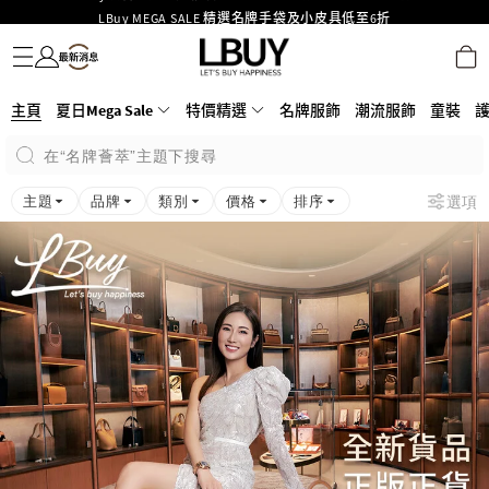
LBuy MEGA SALE 精選名牌手袋及小皮具低至6折
名牌服飾
潮流服飾
童裝
護膚美妝
香水香薰
個人護理
母嬰護理
遊戲及精品玩具
文儀用品
家居生活
電子產品
美食
醫藥保健
運動與戶外用品
Goyard Hobo / Hobo Mini人氣限量特別版限時原價低至75折!
LBuy呈獻 - Hermès 及 Chanel 手袋及首飾原價低至6折，立即入手!
LBuy Nintendo Switch / Nintendo Switch 2 正規商品零售店登陸MOKO 4樓
MOKO 1樓175號鋪旗艦店特設名牌Hermès、CHANEL及LV專區！
主頁
夏日Mega Sale
特價精選
名牌服飾
潮流服飾
童裝
426號舖！
重要通告：銀行轉帳及轉數快付款注意事項
在“名牌薈萃”主題下搜尋
購物滿HKD500即享免運費！
LBuy獲香港知識產權署頒發2026《正版正貨承諾》商標
主題
品牌
類別
價格
排序
選項