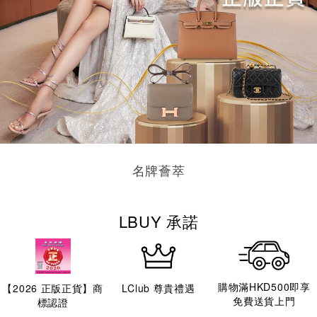
名牌薈萃
LBUY 承諾
購物滿HKD500即享
【
2026
正版正貨】商
LClub 尊貴禮遇
免費送貨上門
標認證