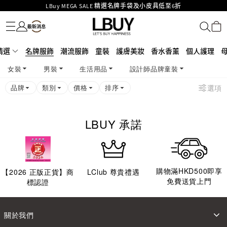
LBuy MEGA SALE 精選名牌手袋及小皮具低至6折
名牌服飾
潮流服飾
童裝
護膚美妝
香水香薰
個人護理
母嬰護理
遊戲及精品玩具
文儀用品
家居生活
電子產品
美食
醫藥保健
運動與戶外用品
Goyard Hobo / Hobo Mini人氣限量特別版限時原價低至75折!
LBuy呈獻 - Hermès 及 Chanel 手袋及首飾原價低至6折，立即入手!
LBuy Nintendo Switch / Nintendo Switch 2 正規商品零售店登陸MOKO 4樓
MOKO 1樓175號鋪旗艦店特設名牌Hermès、CHANEL及LV專區！
精選
名牌服飾
潮流服飾
童裝
護膚美妝
香水香薰
個人護理
426號舖！
重要通告：銀行轉帳及轉數快付款注意事項
女裝
男裝
生活用品
設計師品牌童裝
購物滿HKD500即享免運費！
LBuy獲香港知識產權署頒發2026《正版正貨承諾》商標
品牌
類別
價格
排序
選項
LBUY 承諾
購物滿HKD500即享
【
2026
正版正貨】商
LClub 尊貴禮遇
免費送貨上門
標認證
關於我們