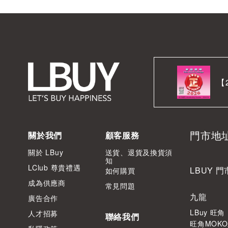
【
門市地
關於我們
顧客服務
關於 LBuy
送貨、退貨及換貨須
知
LClub 尊貴禮遇
LBUY 門
如何購買
成為供應商
常見問題
九龍
廣告合作
LBuy 旺
人才招募
聯絡我們
旺角MOKO