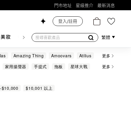
門市地址
星級推介
最新消息
登入/註冊
26號舖！
膚美妝
香水香薰
個人護理
母嬰護理
遊戲及精品
繁體
las
Amazing Thing
Amoovars
Atilius
更多
ESTÉE LAUDER
GUERLAIN
家用揚聲器
手提式
拖板
星球大戰
更多
LA MER
LA PRAIRIE
LE LABO
片狀
生活用品及餐具
直立式
眼影
SOFINA
TOM FORD
TOUCHBeauty
換插頭
護膚套裝
遮瑕
防曬乳/霜
-$10,000
$10,001 以上