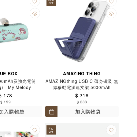
OFF
UE BOX
AMAZING THING
00mAh及強光電筒
AMAZINGthing USB-C 薄身磁吸 無
ng) - My Melody
線移動電源連支架 5000mAh
PD22.5W 藍色
$ 178
$ 216
$ 199
$ 288
加入購物袋
加入購物袋
4
%
OFF