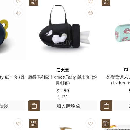
OFF
OFF
任天堂
CL
ty 紙巾套 (炸
超級瑪利歐 Home&Party 紙巾套 (炮
外置電源50
彈刺客)
(Lightni
$ 159
$ 178
物袋
加入購物袋
24
20
%
%
OFF
OFF