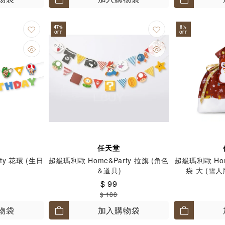
47
8
%
%
OFF
OFF
任天堂
ty 花環 (生日
超級瑪利歐 Home&Party 拉旗 (角色
超級瑪利歐 Hom
＆道具)
袋 大 (雪
$ 99
$ 188
物袋
加入購物袋