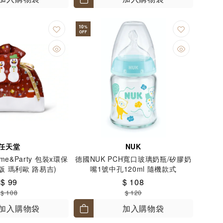
10
%
OFF
任天堂
NUK
e&Party 包裝x環保
德國NUK PCH寬口玻璃奶瓶/矽膠奶
人版 瑪利歐 路易吉)
嘴1號中孔120ml 隨機款式
$ 99
$ 108
$ 108
$ 120
加入購物袋
加入購物袋