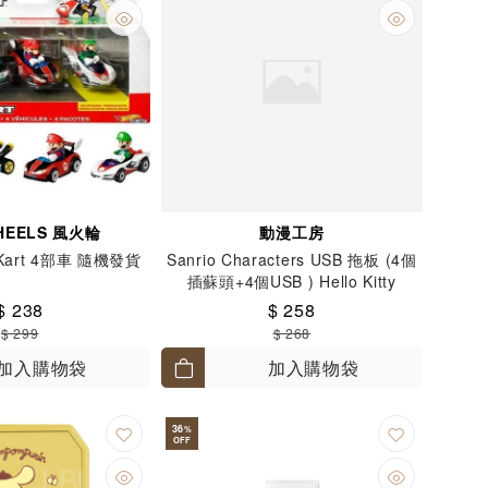
HEELS 風火輪
動漫工房
Kart 4部車 隨機發貨
Sanrio Characters USB 拖板 (4個
插蘇頭+4個USB ) Hello Kitty
$ 238
$ 258
$ 299
$ 268
加入購物袋
加入購物袋
36
%
OFF