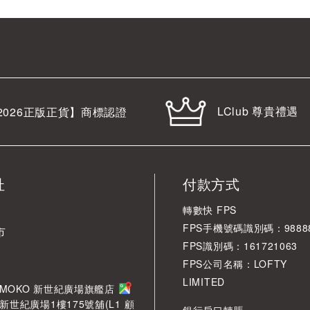
LClub 尊貴禮遇
2026
正版正貨】商標認證
址
付款方式
轉數快 FPS
FPS手機號碼識別碼：98888
市
FPS識別碼：161721063
FPS公司名稱：LOFTY
LIMITED
角 MOKO 新世紀廣場旗艦店
新世紀廣場1樓175號舖(L1 顧