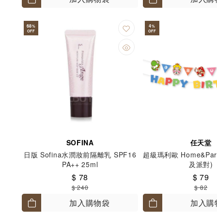
68
4
%
%
OFF
OFF
SOFINA
任天堂
日版 Sofina水潤妝前隔離乳 SPF16
超級瑪利歐 Home&Par
PA++ 25ml
及派對)
$ 78
$ 79
$ 240
$ 82
加入購物袋
加入購