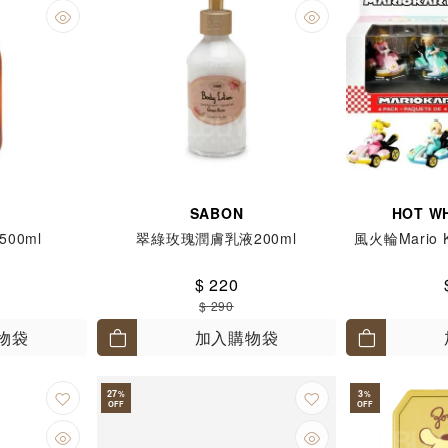
SABON
HOT W
00ml
翠綠玫瑰潤膚乳液200ml
風火輪Mario 
$ 220
$ 290
物袋
加入購物袋
27
3
%
%
OFF
OFF