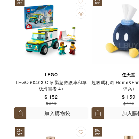
OFF
OFF
LEGO
任天堂
LEGO 60403 City 緊急救護車和單
超級瑪利歐 Home&Par
板滑雪者 4+
彈兵)
$ 152
$ 159
$ 219
$ 178
加入購物袋
加入購
25
25
%
%
OFF
OFF