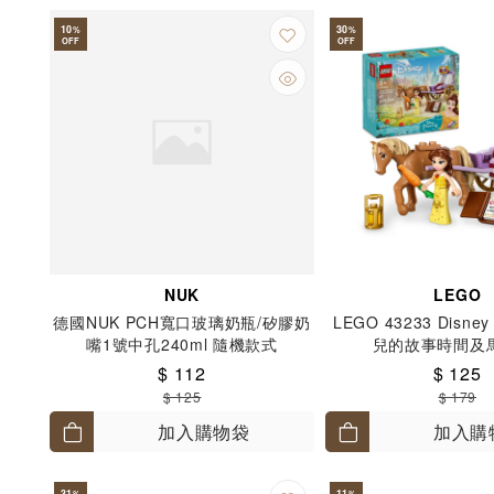
10
30
%
%
OFF
OFF
NUK
LEGO
德國NUK PCH寬口玻璃奶瓶/矽膠奶
LEGO 43233 Disney 
嘴1號中孔240ml 隨機款式
兒的故事時間及馬
$ 112
$ 125
$ 125
$ 179
加入購物袋
加入購
31
11
%
%