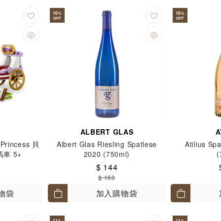
10
10
%
%
OFF
OFF
ALBERT GLAS
A
Princess 貝
Albert Glas Riesling Spatlese
Atilius Sp
車 5+
2020 (750ml)
(
$ 144
$ 160
物袋
加入購物袋
11
11
%
%