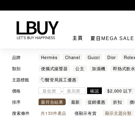
LBuy
主頁
夏日MEGA SAL
品牌
Hermès
Chanel
Gucci
Dior
Role
BRUNO
BYREDO
CLÉ DE PEAU BEAU
類別
便攜式揚聲器
公主
加濕機
即熱式飲
HELENA RUBINSTEIN
HHOLOVE
Hot
有色護唇膏
果酒 甜酒 雞尾酒
毛公仔
主題標籤
醫管局員工優惠
MM6 Maison Margiela
MOMAX
NUK
眼精華
眼霜
睡眠面膜
磨砂及去角質
價格
-
確認
$2,000 以下
Tudor
動漫工房
日造酒妝
隔離霜/底霜
電熱鍋
面霜
風火輪
排序
最符合結果
最新
促銷優惠
折扣
價
搜索條件
共
133
件產品
僅顯示有貨
顯示主題分類