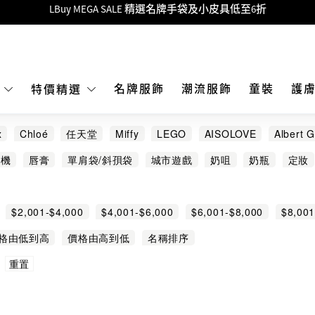
Goyard Hobo / Hobo Mini人氣限量特別版限時原價低至75折!
LBuy呈獻 - Hermès 及 Chanel 手袋及首飾原價低至6折，立即入手!
 Nintendo Switch / Nintendo Switch 2 正規商品零售店登陸MOKO 4樓4
MOKO 1樓175號鋪旗艦店特設名牌Hermès、CHANEL及LV專區！
名牌服飾
潮流服飾
童裝
護
E
特價精選
重要通告：銀行轉帳及轉數快付款注意事項
x
Chloé
任天堂
Miffy
LEGO
AISOLOVE
Albert G
購物滿HKD500即享免運費！
TÉ
CLARINS
Clue Box
DIPTYQUE
Double Clean
水機
唇膏
單肩袋/斜孭袋
城市遊戲
奶咀
奶瓶
定妝
LBuy獲香港知識產權署頒發2026《正版正貨承諾》商標
 Wheels 風火輪
INKO
IPSA
Jacquinot
L'OCCITANE
沐浴球
派對用品
淡香水
淡香精
清潔美容
爽膚水
LBuy MEGA SALE 精選名牌手袋及小皮具低至6折
OMI BROTHERHOOD
SABON
SHU UEMURA
SK-II
移動電源
精油
精華
紅白酒
美胸纖體
萬用插頭 轉
$2,001-$4,000
$4,001-$6,000
$6,001-$8,000
$8,001
餵食器
香檳 氣泡酒
香皂
高級腕錶
Others
其他
格由低到高
價格由高到低
名稱排序
重置