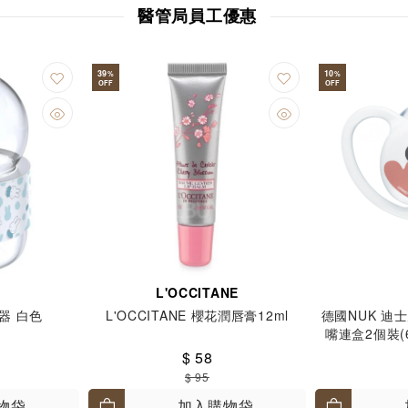
醫管局員工優惠
39
10
%
%
OFF
OFF
L'OCCITANE
濕器 白色
L'OCCITANE 櫻花潤唇膏12ml
德國NUK 迪
嘴連盒2個裝(
$ 58
$ 95
物袋
加入購物袋