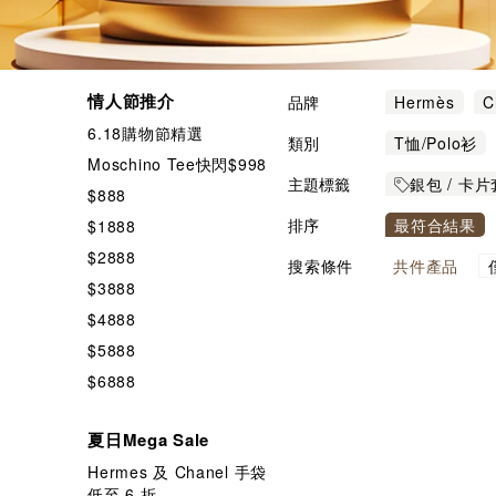
情人節推介
品牌
Hermès
C
6.18購物節精選
Bottega Vene
類別
T恤/Polo衫
Moschino Tee快閃$998
Vivienne We
背心/馬甲
主題標籤
銀包 / 卡片
$888
名牌及潮牌手
排序
最符合結果
$1888
$2888
搜索條件
共
件產品
$3888
$4888
$5888
$6888
夏日Mega Sale
Hermes 及 Chanel 手袋
低至 6 折