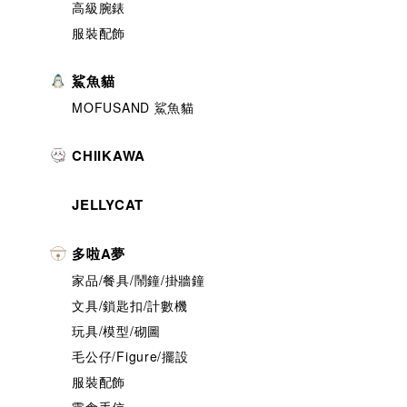
高級腕錶
服裝配飾
鯊魚貓
MOFUSAND 鯊魚貓
CHIIKAWA
JELLYCAT
多啦A夢
家品/餐具/鬧鐘/掛牆鐘
文具/鎖匙扣/計數機
玩具/模型/砌圖
毛公仔/Figure/擺設
服裝配飾