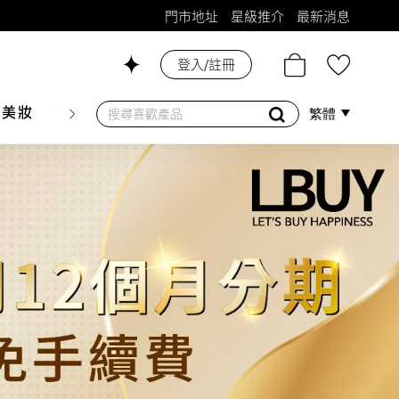
門市地址
星級推介
最新消息
登入/註冊
26號舖！
膚美妝
香水香薰
個人護理
母嬰護理
遊戲及精品
繁體