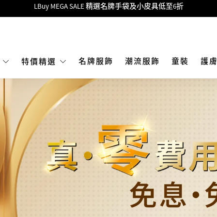
Goyard Hobo / Hobo Mini人氣限量特別版限時原價低至75折!
LBuy呈獻 - Hermès 及 Chanel 手袋及首飾原價低至6折，立即入手!
 Nintendo Switch / Nintendo Switch 2 正規商品零售店登陸MOKO 4樓4
MOKO 1樓175號鋪旗艦店特設名牌Hermès、CHANEL及LV專區！
名牌服飾
潮流服飾
童裝
護
E
特價精選
重要通告：銀行轉帳及轉數快付款注意事項
購物滿HKD500即享免運費！
LBuy獲香港知識產權署頒發2026《正版正貨承諾》商標
LBuy MEGA SALE 精選名牌手袋及小皮具低至6折