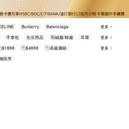
CELINE
Burberry
Balenciaga
更多
by Chloé
Tod's
Valentino
手拿包
生活用品
羽絨服/棉服
耳環
更多
包/卡包
鏈帶手袋
鏈帶銀包
$1888
$4888
高級腕錶
更多
$888
稱排序