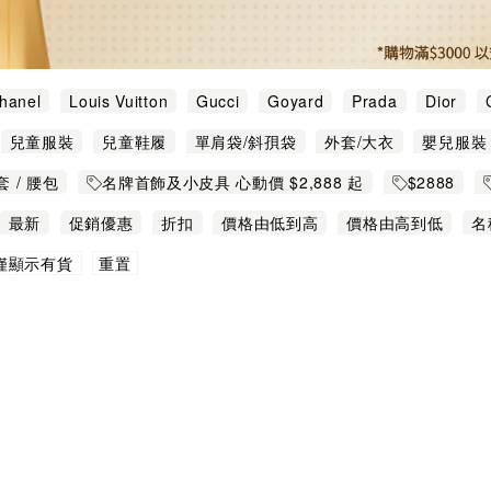
hanel
Louis Vuitton
Gucci
Goyard
Prada
Dior
ta
Chloé
Delvaux
Fendi
Saint Laurent Paris
See 
兒童服裝
兒童鞋履
單肩袋/斜孭袋
外套/大衣
嬰兒服裝
stwood
腰包
衛衣
褲
襯衫
西裝
迷你袋
針織衫/開衫
銀
套 / 腰包
名牌首飾及小皮具 心動價 $2,888 起
$2888
袋低至 2 折
Hermes 及 Chanel 手袋低至 6 折
$3888
最新
促銷優惠
折扣
價格由低到高
價格由高到低
名
重置
僅顯示有貨