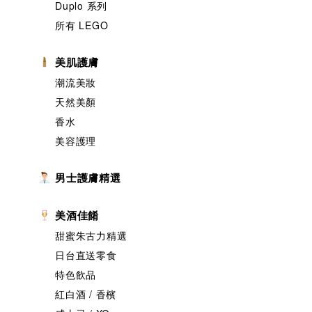
Duplo 系列
所有 LEGO
美肌護膚
潮流美妝
天然美顏
香水
美容護理
男士護膚精選
美酒佳餚
甜蜜朱古力精選
日台直送零食
特色飲品
紅白酒 / 香檳