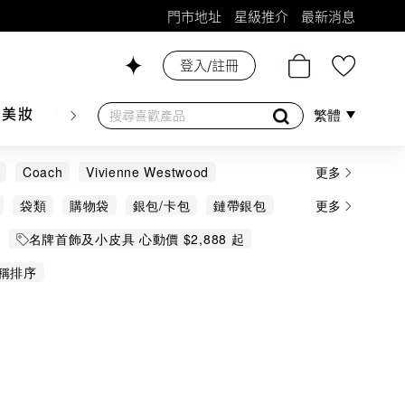
門市地址
星級推介
最新消息
登入/註冊
26號舖！
膚美妝
香水香薰
個人護理
母嬰護理
遊戲及精品
繁體
Coach
Vivienne Westwood
更多
Porter
Sacai
袋類
購物袋
銀包/卡包
鏈帶銀包
更多
名牌首飾及小皮具 心動價 $2,888 起
稱排序