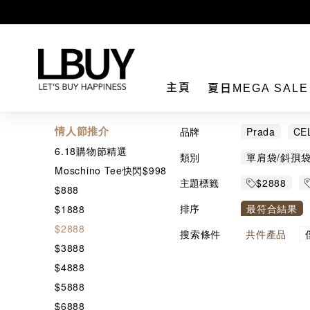
LBuy
主頁
夏日MEGA SAL
情人節推介
品牌
Prada
CE
6.18購物節精選
Marc Jacobs
類別
單肩袋/斜孭
Moschino Tee快閃$998
頸鏈/吊墜
主題標籤
$2888
$888
名牌及潮牌服
排序
最符合結果
$1888
$2888
搜索條件
共
件產品
$3888
$4888
$5888
$6888