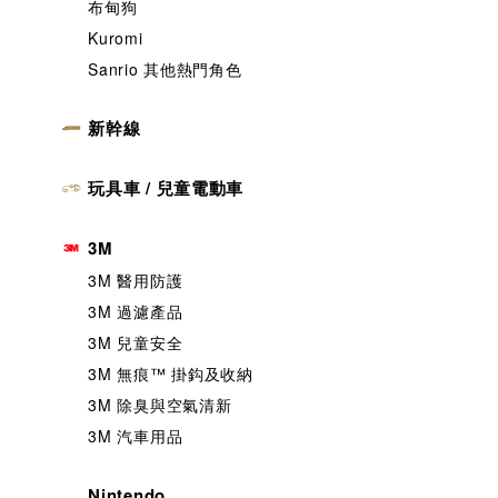
布甸狗
Kuromi
Sanrio 其他熱門角色
新幹線
玩具車 / 兒童電動車
3M
3M 醫用防護
3M 過濾產品
3M 兒童安全
3M 無痕™️ 掛鈎及收納
3M 除臭與空氣清新
3M 汽車用品
Nintendo