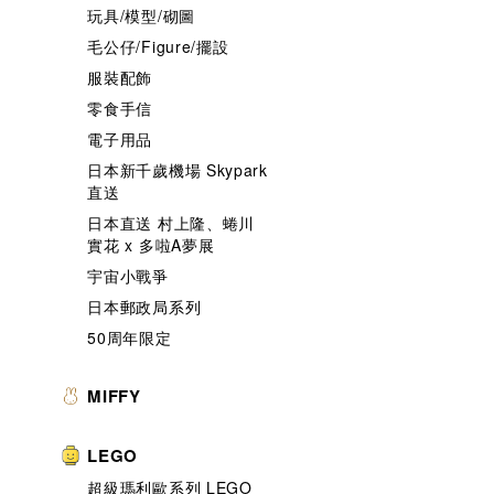
玩具/模型/砌圖
毛公仔/Figure/擺設
服裝配飾
零食手信
電子用品
日本新千歲機場 Skypark
直送
日本直送 村上隆、蜷川
實花 x 多啦A夢展
宇宙小戰爭
日本郵政局系列
50周年限定
MIFFY
LEGO
超級瑪利歐系列 LEGO