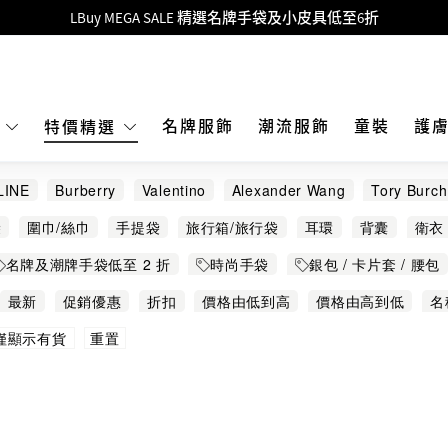
Goyard Hobo / Hobo Mini人氣限量特別版限時原價低至75折!
LBuy呈獻 - Hermès 及 Chanel 手袋及首飾原價低至6折，立即入手!
 Nintendo Switch / Nintendo Switch 2 正規商品零售店登陸MOKO 4樓4
MOKO 1樓175號鋪旗艦店特設名牌Hermès、CHANEL及LV專區！
名牌服飾
潮流服飾
童裝
護
E
特價精選
重要通告：銀行轉帳及轉數快付款注意事項
LINE
Burberry
Valentino
Alexander Wang
Tory Burch
購物滿HKD500即享免運費！
Ami Paris
Bao Bao Issey Miyake
Marni
Palm Angels
袋
圍巾/絲巾
手提袋
旅行箱/旅行袋
耳環
背囊
衛衣
LBuy獲香港知識產權署頒發2026《正版正貨承諾》商標
名牌及潮牌手袋低至 2 折
時尚手袋
銀包 / 卡片套 / 腰包
LBuy MEGA SALE 精選名牌手袋及小皮具低至6折
飾 $688 起
服裝配飾
珠寶首飾
最新
促銷優惠
折扣
價格由低到高
價格由高到低
名
重置
僅顯示有貨