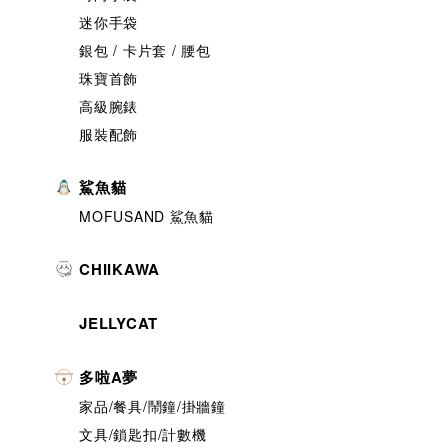
迷你手袋
銀包 / 卡片套 / 腰包
珠寶首飾
高級腕錶
服裝配飾
鯊魚貓
MOFUSAND 鯊魚貓
CHIIKAWA
JELLYCAT
多啦A夢
家品/餐具/鬧鐘/掛牆鐘
文具/鎖匙扣/計數機