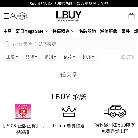
LBuy MEGA SALE 精選名牌手袋及小皮具低至6折
名牌服飾
潮流服飾
童裝
護膚美妝
香水香薰
個人護理
母嬰護理
遊戲及精品玩具
文儀用品
家居生活
電子產品
美食
醫藥保健
運動與戶外用品
Goyard Hobo / Hobo Mini人氣限量特別版限時原價低至75折!
LBuy呈獻 - Hermès 及 Chanel 手袋及首飾原價低至6折，立即入手!
LBuy Nintendo Switch / Nintendo Switch 2 正規商品零售店登陸MOKO 4樓
MOKO 1樓175號鋪旗艦店特設名牌Hermès、CHANEL及LV專區！
主頁
夏日Mega Sale
特價精選
名牌服飾
潮流服飾
童裝
426號舖！
重要通告：銀行轉帳及轉數快付款注意事項
在“任天堂”主題下搜尋
購物滿HKD500即享免運費！
LBuy獲香港知識產權署頒發2026《正版正貨承諾》商標
主題
品牌
類別
價格
排序
選項
任天堂
LBUY 承諾
購物滿HKD500即享
【
2026
正版正貨】商
LClub 尊貴禮遇
免費送貨上門
標認證