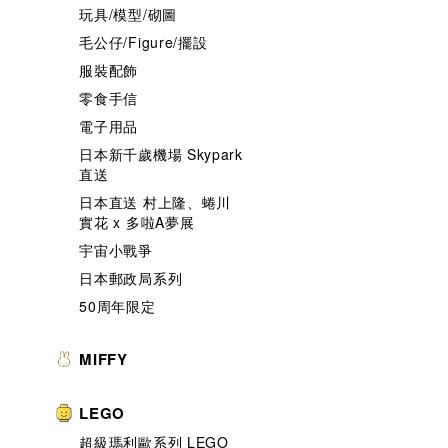
玩具/模型/砌圖
毛公仔/Figure/擺設
服裝配飾
零食手信
電子用品
日本新千歲機場 Skypark
直送
日本直送 村上隆、蜷川
實花 x 多啦A夢展
宇宙小戰爭
日本郵政局系列
50周年限定
MIFFY
LEGO
超級瑪利歐系列 LEGO