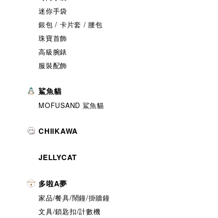
迷你手袋
銀包 / 卡片套 / 腰包
珠寶首飾
高級腕錶
服裝配飾
鯊魚貓
MOFUSAND 鯊魚貓
CHIIKAWA
JELLYCAT
多啦A夢
家品/餐具/鬧鐘/掛牆鐘
文具/鎖匙扣/計數機