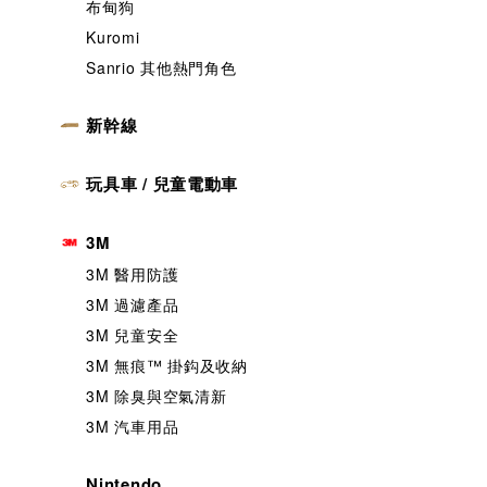
布甸狗
Kuromi
Sanrio 其他熱門角色
新幹線
玩具車 / 兒童電動車
3M
3M 醫用防護
3M 過濾產品
3M 兒童安全
3M 無痕™️ 掛鈎及收納
3M 除臭與空氣清新
3M 汽車用品
Nintendo