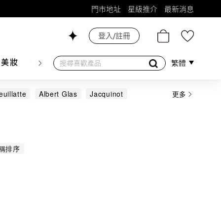
門市地址
星級推介
最新消息
登入/註冊
26號舖！
膚美妝
香水香薰
個人護理
母嬰護理
遊戲及精品
繁體
uillatte
Albert Glas
Jacquinot
更多
UDY BAY
DOMAINE JOLIET
稱排序