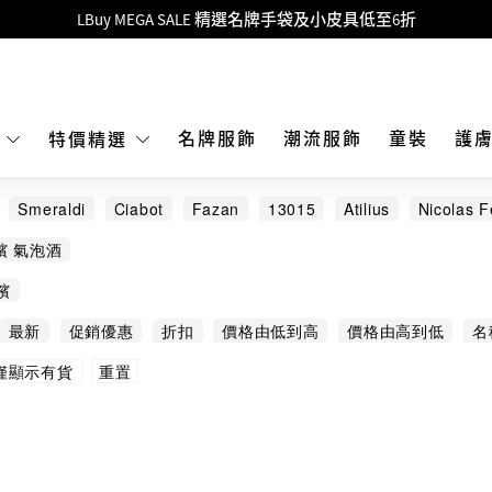
Goyard Hobo / Hobo Mini人氣限量特別版限時原價低至75折!
LBuy呈獻 - Hermès 及 Chanel 手袋及首飾原價低至6折，立即入手!
 Nintendo Switch / Nintendo Switch 2 正規商品零售店登陸MOKO 4樓4
MOKO 1樓175號鋪旗艦店特設名牌Hermès、CHANEL及LV專區！
名牌服飾
潮流服飾
童裝
護
E
特價精選
重要通告：銀行轉帳及轉數快付款注意事項
Smeraldi
Ciabot
Fazan
13015
Atilius
Nicolas Fe
購物滿HKD500即享免運費！
ELLE
CHATEAU LYNCH BAGES
CHATEAU TALBOT
CLO
檳 氣泡酒
LBuy獲香港知識產權署頒發2026《正版正貨承諾》商標
ANDON
SUNTORY
TOKAJI
TOSCANA
檳
LBuy MEGA SALE 精選名牌手袋及小皮具低至6折
最新
促銷優惠
折扣
價格由低到高
價格由高到低
名
重置
僅顯示有貨