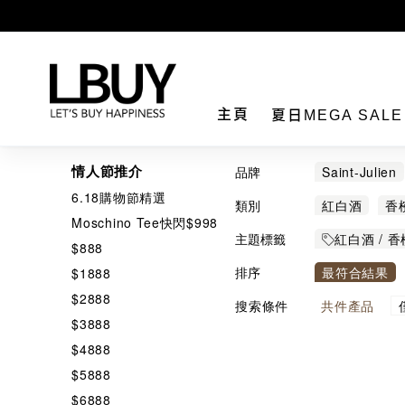
LBuy
主頁
夏日MEGA SAL
情人節推介
品牌
Saint-Julien
6.18購物節精選
CAPE MENT
類別
紅白酒
香
Moschino Tee快閃$998
MOËT & CH
主題標籤
紅白酒 / 香
$888
排序
最符合結果
$1888
$2888
搜索條件
共
件產品
$3888
$4888
$5888
$6888