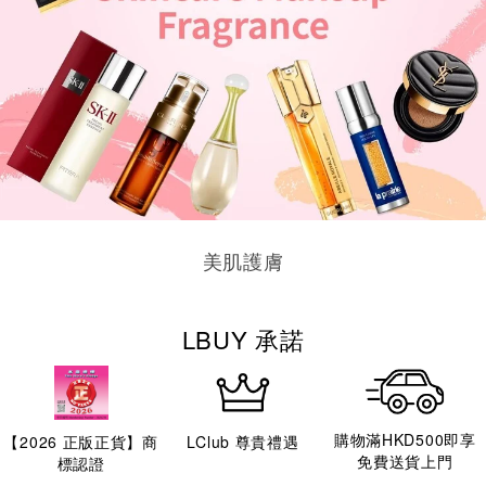
美肌護膚
LBUY 承諾
購物滿HKD500即享
【
2026
正版正貨】商
LClub 尊貴禮遇
免費送貨上門
標認證