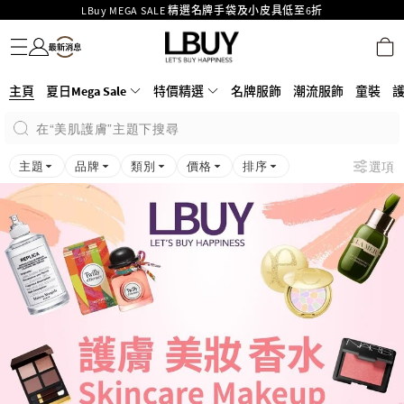
LBuy MEGA SALE 精選名牌手袋及小皮具低至6折
名牌服飾
潮流服飾
童裝
護膚美妝
香水香薰
個人護理
母嬰護理
遊戲及精品玩具
文儀用品
家居生活
電子產品
美食
醫藥保健
運動與戶外用品
Goyard Hobo / Hobo Mini人氣限量特別版限時原價低至75折!
LBuy呈獻 - Hermès 及 Chanel 手袋及首飾原價低至6折，立即入手!
LBuy Nintendo Switch / Nintendo Switch 2 正規商品零售店登陸MOKO 4樓
MOKO 1樓175號鋪旗艦店特設名牌Hermès、CHANEL及LV專區！
426號舖！
主頁
夏日Mega Sale
特價精選
名牌服飾
潮流服飾
童裝
重要通告：銀行轉帳及轉數快付款注意事項
購物滿HKD500即享免運費！
在“美肌護膚”主題下搜尋
LBuy獲香港知識產權署頒發2026《正版正貨承諾》商標
主題
品牌
類別
價格
排序
選項