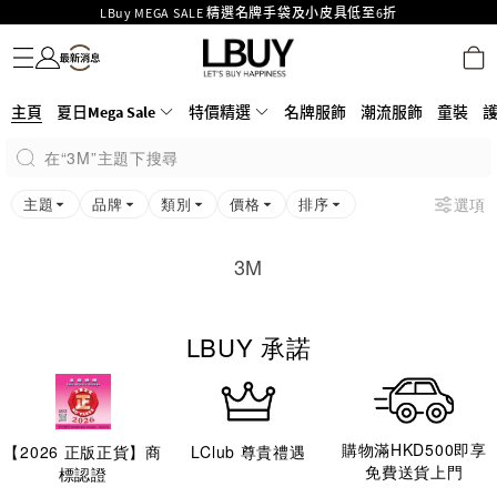
LBuy MEGA SALE 精選名牌手袋及小皮具低至6折
名牌服飾
潮流服飾
童裝
護膚美妝
香水香薰
個人護理
母嬰護理
遊戲及精品玩具
文儀用品
家居生活
電子產品
美食
醫藥保健
運動與戶外用品
Goyard Hobo / Hobo Mini人氣限量特別版限時原價低至75折!
LBuy呈獻 - Hermès 及 Chanel 手袋及首飾原價低至6折，立即入手!
LBuy Nintendo Switch / Nintendo Switch 2 正規商品零售店登陸MOKO 4樓
MOKO 1樓175號鋪旗艦店特設名牌Hermès、CHANEL及LV專區！
主頁
夏日Mega Sale
特價精選
名牌服飾
潮流服飾
童裝
426號舖！
重要通告：銀行轉帳及轉數快付款注意事項
在“3M”主題下搜尋
購物滿HKD500即享免運費！
LBuy獲香港知識產權署頒發2026《正版正貨承諾》商標
主題
品牌
類別
價格
排序
選項
3M
LBUY 承諾
購物滿HKD500即享
【
2026
正版正貨】商
LClub 尊貴禮遇
免費送貨上門
標認證