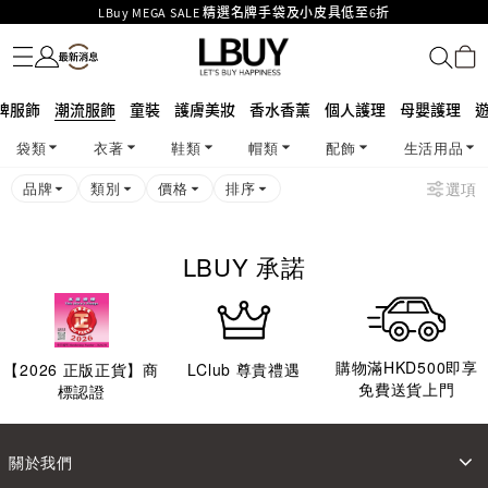
LBuy MEGA SALE 精選名牌手袋及小皮具低至6折
名牌服飾
潮流服飾
童裝
護膚美妝
香水香薰
個人護理
母嬰護理
遊戲及精品玩具
文儀用品
家居生活
電子產品
美食
醫藥保健
運動與戶外用品
Goyard Hobo / Hobo Mini人氣限量特別版限時原價低至75折!
LBuy呈獻 - Hermès 及 Chanel 手袋及首飾原價低至6折，立即入手!
LBuy Nintendo Switch / Nintendo Switch 2 正規商品零售店登陸MOKO 4樓
MOKO 1樓175號鋪旗艦店特設名牌Hermès、CHANEL及LV專區！
牌服飾
潮流服飾
童裝
護膚美妝
香水香薰
個人護理
母嬰護理
426號舖！
重要通告：銀行轉帳及轉數快付款注意事項
袋類
衣著
鞋類
帽類
配飾
生活用品
購物滿HKD500即享免運費！
LBuy獲香港知識產權署頒發2026《正版正貨承諾》商標
品牌
類別
價格
排序
選項
LBUY 承諾
購物滿HKD500即享
【
2026
正版正貨】商
LClub 尊貴禮遇
免費送貨上門
標認證
關於我們