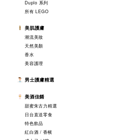
Duplo 系列
所有 LEGO
美肌護膚
潮流美妝
天然美顏
香水
美容護理
男士護膚精選
美酒佳餚
甜蜜朱古力精選
日台直送零食
特色飲品
紅白酒 / 香檳