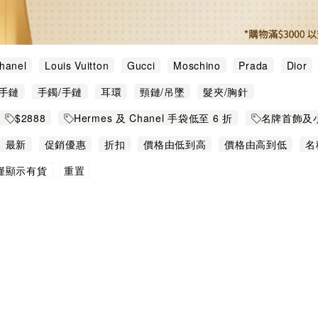
hanel
Louis Vuitton
Gucci
Moschino
Prada
Dior
u Miu
Saint Laurent Paris
Valentino
Van Cleef & Arpels
/手鏈
手鐲/手鏈
耳環
頸鏈/吊墜
髮夾/胸針
$2888
Hermes 及 Chanel 手袋低至 6 折
名牌首飾及小皮
$888
最新
促銷優惠
折扣
價格由低到高
價格由高到低
名
重置
僅顯示有貨