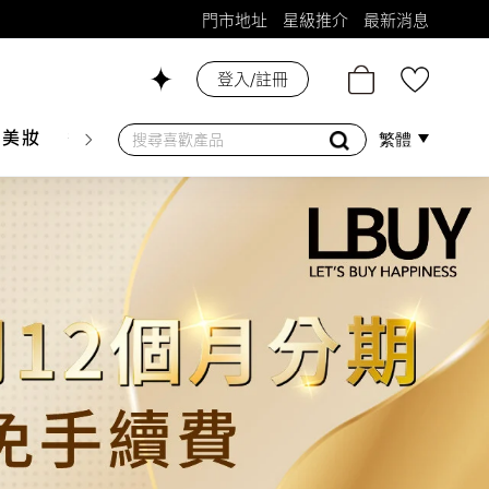
門市地址
星級推介
最新消息
登入/註冊
26號舖！
膚美妝
香水香薰
個人護理
母嬰護理
遊戲及精品
繁體