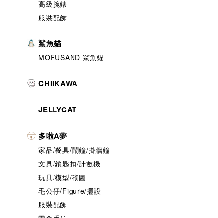
高級腕錶
服裝配飾
鯊魚貓
MOFUSAND 鯊魚貓
CHIIKAWA
JELLYCAT
多啦A夢
家品/餐具/鬧鐘/掛牆鐘
文具/鎖匙扣/計數機
玩具/模型/砌圖
毛公仔/Figure/擺設
服裝配飾