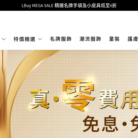
Goyard Hobo / Hobo Mini人氣限量特別版限時原價低至75折!
LBuy呈獻 - Hermès 及 Chanel 手袋及首飾原價低至6折，立即入手!
 Nintendo Switch / Nintendo Switch 2 正規商品零售店登陸MOKO 4樓4
MOKO 1樓175號鋪旗艦店特設名牌Hermès、CHANEL及LV專區！
名牌服飾
潮流服飾
童裝
護
E
特價精選
重要通告：銀行轉帳及轉數快付款注意事項
購物滿HKD500即享免運費！
LBuy獲香港知識產權署頒發2026《正版正貨承諾》商標
LBuy MEGA SALE 精選名牌手袋及小皮具低至6折