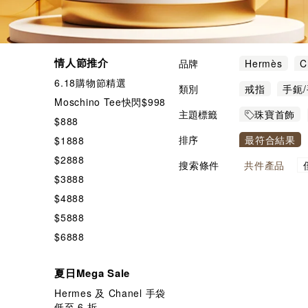
情人節推介
品牌
Hermès
C
6.18購物節精選
Loewe
Mi
類別
戒指
手鈪
Moschino Tee快閃$998
主題標籤
珠寶首飾
$888
$3888
排序
最符合結果
$1888
$2888
搜索條件
共
件產品
$3888
$4888
$5888
$6888
夏日Mega Sale
Hermes 及 Chanel 手袋
低至 6 折