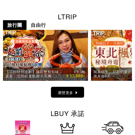
LTRIP
旅行團
自由行
【莎朗特別企劃】越前蟹祭旬味
6天5晚
與風信子、旦那的東北楓
$ 15,888+
盛宴．北陸紅葉點燈 6 天團
境舟遊8天
瀏覽更多
LBUY 承諾