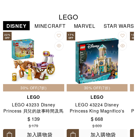
LEGO
DISNEY
MINECRAFT
MARVEL
STAR WARS
22
%
17
%
10
OFF
OFF
OFF
30% OFF(7折)
30% OFF(7折)
LEGO
LEGO
LEGO 43233 Disney
LEGO 43224 Disney
Princess 貝兒的故事時間及馬
Princess King Magnifico's
Pr
車 5+
Castle 7+
$ 139
$ 668
$ 179
$ 809
加入購物袋
加入購物袋