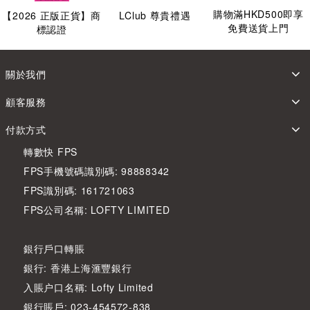
購物滿HKD500即享
【
2026
正版正貨】商
LClub 尊貴禮遇
免費送貨上門
標認證
關於我們
顧客服務
付款方式
轉數快 FPS
FPS手機號碼識別碼: 98888342
FPS識別碼: 161721063
FPS公司名稱: LOFTY LIMITED
銀行戶口轉賬
銀行: 香港上海滙豐銀行
入賬户口名稱: Lofty Limited
銀行賬戶: 023-454572-838