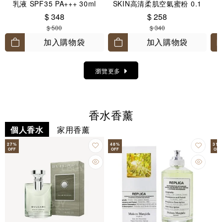
乳液 SPF35 PA+++ 30ml
SKIN高清柔肌空氣蜜粉 0.1
Translucent 8.5g
$ 348
$ 258
$ 500
$ 340
加入購物袋
加入購物袋
瀏覽更多
香水香薰
個人香水
家用香薰
27
%
48
%
31
OFF
OFF
OFF