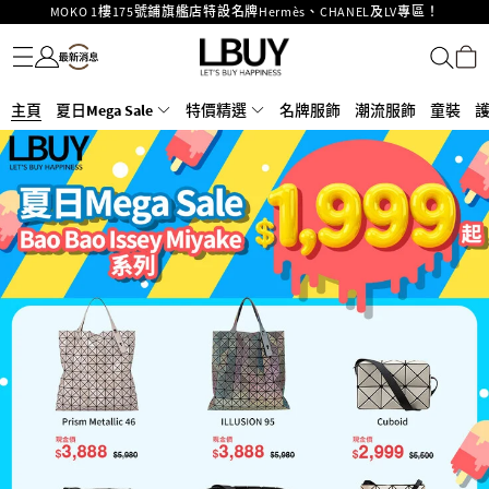
重要通告：銀行轉帳及轉數快付款注意事項
名牌服飾
潮流服飾
童裝
護膚美妝
香水香薰
個人護理
母嬰護理
遊戲及精品玩具
文儀用品
家居生活
電子產品
美食
醫藥保健
運動與戶外用品
購物滿HKD500即享免運費！
LBuy獲香港知識產權署頒發2026《正版正貨承諾》商標
LBuy MEGA SALE 精選名牌手袋及小皮具低至6折
主頁
夏日Mega Sale
Goyard Hobo / Hobo Mini人氣限量特別版限時原價低至75折!
特價精選
名牌服飾
潮流服飾
童裝
LBuy呈獻 - Hermès 及 Chanel 手袋及首飾原價低至6折，立即入手!
LBuy Nintendo Switch / Nintendo Switch 2 正規商品零售店登陸MOKO 4樓
MOKO 1樓175號鋪旗艦店特設名牌Hermès、CHANEL及LV專區！
426號舖！