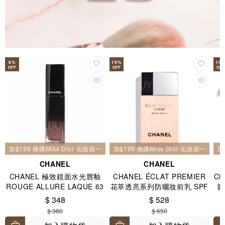
8
%
19
%
10
OFF
OFF
OFF
加$199 換購Miss Dior 化妝袋一個
加$199 換購Miss Dior 化妝袋一個
加
CHANEL
CHANEL
CHANEL 極致鏡面水光唇釉
CHANEL ÉCLAT PREMIER
Ch
ROUGE ALLURE LAQUE 63
花萃透亮系列防曬妝前乳 SPF
眼
ULTIMATE 玫瑰裸色
40 / PA++++ 30ml
$ 348
$ 528
$ 380
$ 650