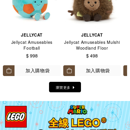
JELLYCAT
JELLYCAT
Jellycat Amuseables
Jellycat Amuseables Mulshi
Football
Woodland Floor
$ 998
$ 498
加入購物袋
加入購物袋
瀏覽更多