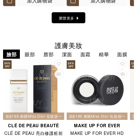
加入購物袋
加入購物袋
瀏覽更多
護膚美妝
臉部
眼部
唇部
潔面
面霜
精華
面膜
30
%
24
%
22
OFF
OFF
OFF
加$199 換購Miss Dior 化妝袋一個
加$199 換購Miss Dior 化妝袋一個
加
CLÉ DE PEAU BEAUTÉ
MAKE UP FOR EVER
CLÉ DE PEAU 亮白修護粧前
MAKE UP FOR EVER HD