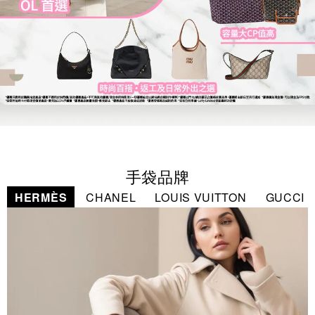
手袋品牌
HERMÈS
CHANEL
LOUIS VUITTON
GUCCI