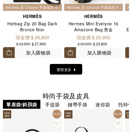
Hermes 及 Chanel 手袋低至 6 折
Hermes 及 Chanel 手袋低至 6 折
H
HERMÈS
HERMÈS
Herbag Zip 20 Bag Dark
Hermes Mini Evelyne 16
H
Bronze Nior
Amazone Bag 黑金
E
現金價 $ 26,800
現金價 $ 22,900
$ 32,800
$ 27,900
$ 26,800
$ 23,800
加入購物袋
加入購物袋
瀏覽更多
時尚手袋及皮具
單肩袋/斜孭袋
手提袋
鏈帶手袋
迷你袋
托特
14
%
18
%
23
新上架
新上架
OFF
OFF
OFF