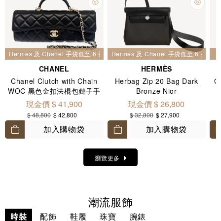
Hermes 及 Chanel 手袋低至 6 折
Hermes 及 Chanel 手袋低至 6 折
CHANEL
HERMÈS
Chanel Clutch with Chain
Herbag Zip 20 Bag Dark
G
WOC 黑色金扣法棍包鏈子手
Bronze Nior
拿包 AP5280
現金價 $ 41,900
現金價 $ 26,800
$ 48,800
$ 42,800
$ 32,800
$ 27,900
加入購物袋
加入購物袋
瀏覽更多
潮流服飾
時裝
配飾
鞋履
珠寶
腕錶