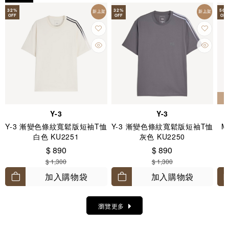
32
%
32
%
56
新上架
新上架
OFF
OFF
OFF
Y-3
Y-3
Y-3 漸變色條紋寬鬆版短袖T恤
Y-3 漸變色條紋寬鬆版短袖T恤
M
白色 KU2251
灰色 KU2250
$ 890
$ 890
$ 1,300
$ 1,300
加入購物袋
加入購物袋
瀏覽更多