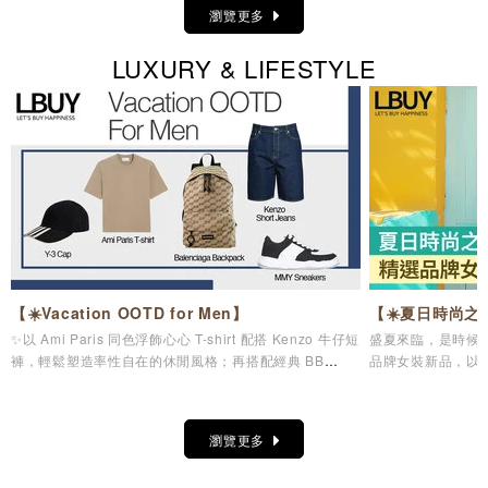
瀏覽更多
LUXURY & LIFESTYLE
【☀️Vacation OOTD for Men】
【☀️夏日時尚之
✨以 Ami Paris 同色浮飾心心 T-shirt 配搭 Kenzo 牛仔短
盛夏來臨，是時候為
褲，輕鬆塑造率性自在的休閒風格；再搭配經典 BB
品牌女裝新品，以
Monogram 背囊，兼顧實用收納與時尚品味，無論是機
日造型美學，讓您
場造型、城市漫遊，還是週末度假都同樣合適。配襯 Y-3
Stripes Cap及 MMY 低幫帆布鞋，為整體造型注入活力
瀏覽更多
氣息，輕鬆展現不費力的時尚魅力。