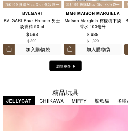
加$199 換購Miss Dior 化妝袋一個
加$199 換購Miss Dior 化妝袋一個
加
BVLGARI
MM6 MAISON MARGIELA
BVLGARI Pour Homme 男士
Maison Margiela 檸檬樹下淡
BV
淡香精 50ml
香水 100毫升
$ 588
$ 688
$ 800
$ 1,320
加入購物袋
加入購物袋
瀏覽更多
精品玩具
JELLYCAT
CHIIKAWA
MIFFY
鯊魚貓
多啦A