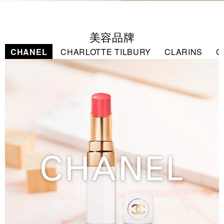
美容品牌
CHANEL
CHARLOTTE TILBURY
CLARINS
C