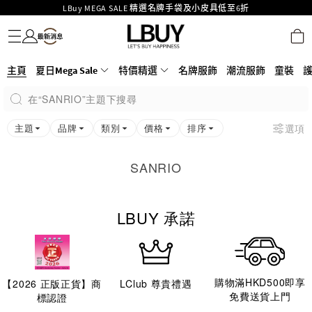
LBuy MEGA SALE 精選名牌手袋及小皮具低至6折
名牌服飾
潮流服飾
童裝
護膚美妝
香水香薰
個人護理
母嬰護理
遊戲及精品玩具
文儀用品
家居生活
電子產品
美食
醫藥保健
運動與戶外用品
Goyard Hobo / Hobo Mini人氣限量特別版限時原價低至75折!
LBuy呈獻 - Hermès 及 Chanel 手袋及首飾原價低至6折，立即入手!
LBuy Nintendo Switch / Nintendo Switch 2 正規商品零售店登陸MOKO 4樓
MOKO 1樓175號鋪旗艦店特設名牌Hermès、CHANEL及LV專區！
主頁
夏日Mega Sale
特價精選
名牌服飾
潮流服飾
童裝
426號舖！
重要通告：銀行轉帳及轉數快付款注意事項
在“SANRIO”主題下搜尋
購物滿HKD500即享免運費！
LBuy獲香港知識產權署頒發2026《正版正貨承諾》商標
主題
品牌
類別
價格
排序
選項
SANRIO
LBUY 承諾
購物滿HKD500即享
【
2026
正版正貨】商
LClub 尊貴禮遇
免費送貨上門
標認證