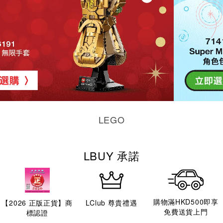
LEGO
LBUY 承諾
購物滿HKD500即享
【
2026
正版正貨】商
LClub 尊貴禮遇
免費送貨上門
標認證