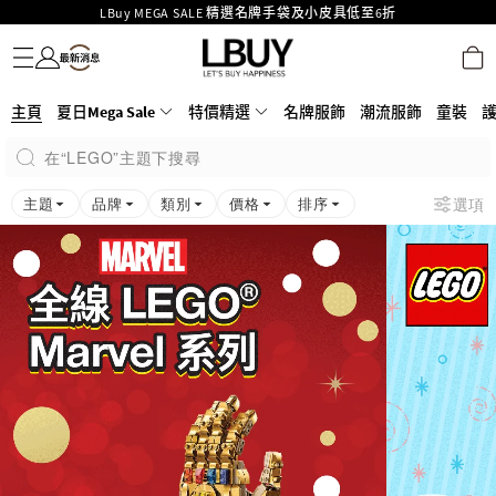
LBuy MEGA SALE 精選名牌手袋及小皮具低至6折
名牌服飾
潮流服飾
童裝
護膚美妝
香水香薰
個人護理
母嬰護理
遊戲及精品玩具
文儀用品
家居生活
電子產品
美食
醫藥保健
運動與戶外用品
Goyard Hobo / Hobo Mini人氣限量特別版限時原價低至75折!
LBuy呈獻 - Hermès 及 Chanel 手袋及首飾原價低至6折，立即入手!
LBuy Nintendo Switch / Nintendo Switch 2 正規商品零售店登陸MOKO 4樓
MOKO 1樓175號鋪旗艦店特設名牌Hermès、CHANEL及LV專區！
主頁
夏日Mega Sale
特價精選
名牌服飾
潮流服飾
童裝
426號舖！
重要通告：銀行轉帳及轉數快付款注意事項
在“LEGO”主題下搜尋
購物滿HKD500即享免運費！
LBuy獲香港知識產權署頒發2026《正版正貨承諾》商標
主題
品牌
類別
價格
排序
選項