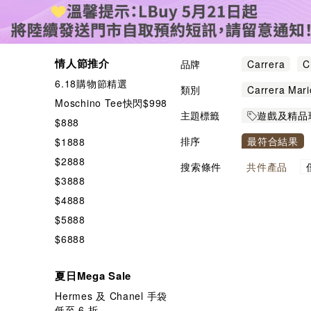
情人節推介
品牌
Carrera
C
6.18購物節精選
類別
Carrera Mari
Moschino Tee快閃$998
主題標籤
遊戲及精品
$888
MOFUSA
排序
最符合結果
$1888
家品/餐具/
$2888
搜索條件
共
件產品
$3888
$4888
$5888
$6888
夏日Mega Sale
Hermes 及 Chanel 手袋
低至 6 折