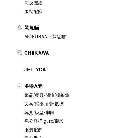
高級腕錶
服裝配飾
鯊魚貓
MOFUSAND 鯊魚貓
CHIIKAWA
JELLYCAT
多啦A夢
家品/餐具/鬧鐘/掛牆鐘
文具/鎖匙扣/計數機
玩具/模型/砌圖
毛公仔/Figure/擺設
服裝配飾