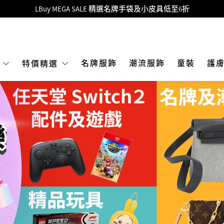
Goyard Hobo / Hobo Mini人氣限量特別版限時原價低至75折!
LBuy呈獻 - Hermès 及 Chanel 手袋及首飾原價低至6折，立即入手!
 Nintendo Switch / Nintendo Switch 2 正規商品零售店登陸MOKO 4樓4
MOKO 1樓175號鋪旗艦店特設名牌Hermès、CHANEL及LV專區！
名牌服飾
潮流服飾
童裝
護
E
特價精選
重要通告：銀行轉帳及轉數快付款注意事項
購物滿HKD500即享免運費！
LBuy獲香港知識產權署頒發2026《正版正貨承諾》商標
LBuy MEGA SALE 精選名牌手袋及小皮具低至6折