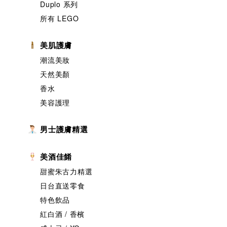
Duplo 系列
所有 LEGO
美肌護膚
潮流美妝
天然美顏
香水
美容護理
男士護膚精選
美酒佳餚
甜蜜朱古力精選
日台直送零食
特色飲品
紅白酒 / 香檳