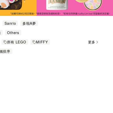
Sanrio
多啦A夢
扣
Others
所有 LEGO
MIFFY
更多
毛公仔/Figure/擺設
稱排序