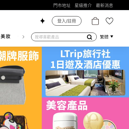
門市地址
星級推介
最新消息
登入/註冊
26號舖！
膚美妝
香水香薰
個人護理
母嬰護理
遊戲及精品
繁體