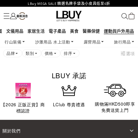
LBuy MEGA SALE 精選名牌手袋及小皮具低至6折
名牌服飾
潮流服飾
童裝
護膚美妝
香水香薰
個人護理
母嬰護理
遊戲及精品玩具
文儀用品
家居生活
電子產品
美食
醫藥保健
運動與戶外用品
Goyard Hobo / Hobo Mini人氣限量特別版限時原價低至75折!
LBuy呈獻 - Hermès 及 Chanel 手袋及首飾原價低至6折，立即入手!
LBuy Nintendo Switch / Nintendo Switch 2 正規商品零售店登陸MOKO 4樓
MOKO 1樓175號鋪旗艦店特設名牌Hermès、CHANEL及LV專區！
蛋
文儀用品
家居生活
電子產品
美食
醫藥保健
運動與戶外用品
426號舖！
重要通告：銀行轉帳及轉數快付款注意事項
行山裝備
沙灘用品 水上活動
露營用品
旅行用品
購物滿HKD500即享免運費！
LBuy獲香港知識產權署頒發2026《正版正貨承諾》商標
品牌
類別
價格
排序
選項
LBUY 承諾
購物滿HKD500即享
【
2026
正版正貨】商
LClub 尊貴禮遇
免費送貨上門
標認證
關於我們