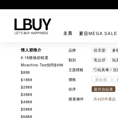
LBuy
主頁
夏日MEGA SAL
情人節推介
品牌
任天堂
多
6.18購物節精選
Rastar
AP
類別
毛公仔
玩
Moschino Tee快閃$998
Frozen 2 whe
主題標籤
玩具車 / 
$888
Range Rove
Melody
價格
-
$1888
$2888
排序
最符合結果
$3888
搜索條件
共
422
件產品
$4888
$5888
$6888