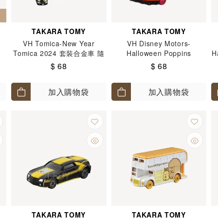
TAKARA TOMY
TAKARA TOMY
VH Tomica-New Year
VH Disney Motors-
Tomica 2024 套裝合金車 隨
Halloween Poppins
H
機款式
Pumpkin Mickey (Asia
$ 68
$ 68
Excl.)
加入購物袋
加入購物袋
TAKARA TOMY
TAKARA TOMY