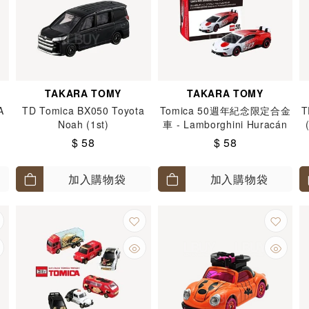
TAKARA TOMY
TAKARA TOMY
A
TD Tomica BX050 Toyota
Tomica 50週年紀念限定合金
T
Noah (1st)
車 - Lamborghini Huracán
Performante
$ 58
$ 58
加入購物袋
加入購物袋