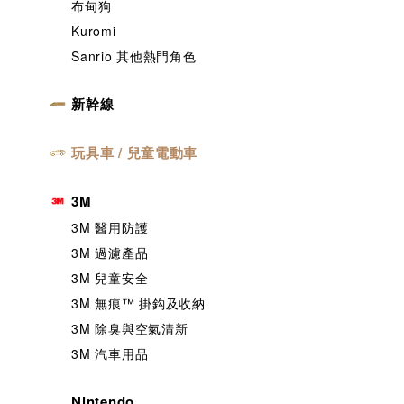
布甸狗
Kuromi
Sanrio 其他熱門角色
新幹線
玩具車 / 兒童電動車
3M
3M 醫用防護
3M 過濾產品
3M 兒童安全
3M 無痕™️ 掛鈎及收納
3M 除臭與空氣清新
3M 汽車用品
Nintendo