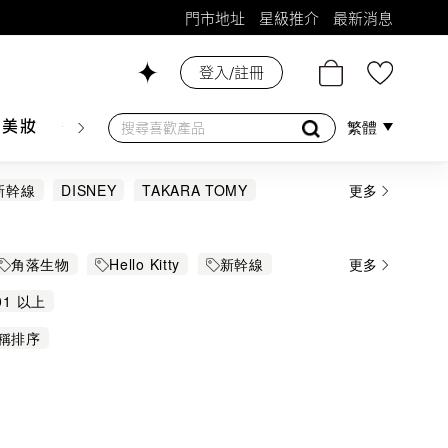
門市地址
星級推介
最新消息
登入/註冊
26號舖！
膚美妝
香水香薰
個人護理
母嬰護理
遊戲及精品
繁體
新幹線
DISNEY
TAKARA TOMY
更多
awa
FERRARI
Fire truck
LAMBORGHINI
MERCEDES BENZ
角落生物
Hello Kitty
新幹線
更多
01 以上
稱排序