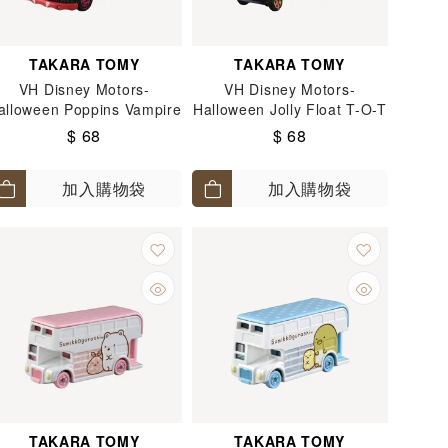
TAKARA TOMY
TAKARA TOMY
VH Disney Motors-
VH Disney Motors-
alloween Poppins Vampire
Halloween Jolly Float T-O-T
Mickey (Asia Excl.)
(Asia Excl.)
$ 68
$ 68
加入購物袋
加入購物袋
TAKARA TOMY
TAKARA TOMY