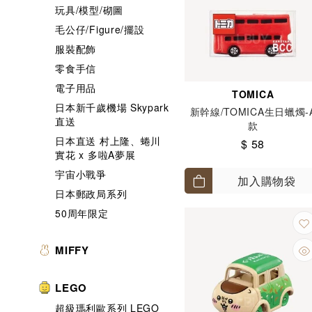
玩具/模型/砌圖
毛公仔/Figure/擺設
服裝配飾
零食手信
電子用品
TOMICA
日本新千歲機場 Skypark
新幹線/TOMICA生日蠟燭-
直送
款
日本直送 村上隆、蜷川
$ 58
實花 x 多啦A夢展
宇宙小戰爭
加入購物袋
日本郵政局系列
50周年限定
MIFFY
LEGO
超級瑪利歐系列 LEGO