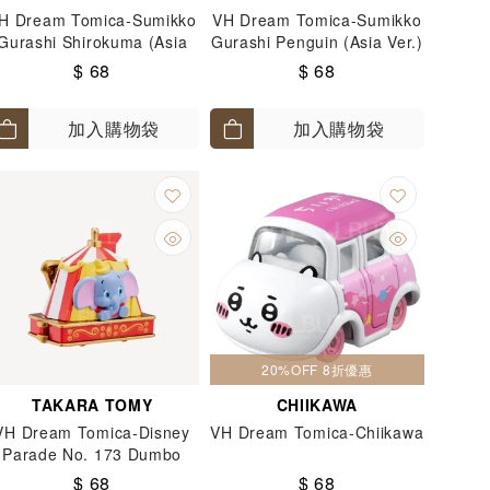
H Dream Tomica-Sumikko
VH Dream Tomica-Sumikko
Gurashi Shirokuma (Asia
Gurashi Penguin (Asia Ver.)
Ver.)
$ 68
$ 68
加入購物袋
加入購物袋
20%OFF 8折優惠
TAKARA TOMY
CHIIKAWA
VH Dream Tomica-Disney
VH Dream Tomica-Chiikawa
Parade No. 173 Dumbo
$ 68
$ 68