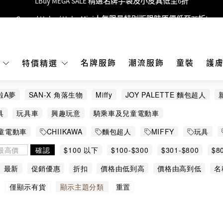
Goyard Hobo / Hobo Mini人氣限量特別版限時原價低至75折!
LBuy呈獻 - Hermès 及 Chanel 手袋及首飾原價低至6折，立即入手!
 Nintendo Switch / Nintendo Switch 2 正規商品零售店登陸MOKO 4樓4
MOKO 1樓175號鋪旗艦店特設名牌Hermès、CHANEL及LV專區！
名牌服飾
潮流服飾
童裝
護
E
特價精選
重要通告：銀行轉帳及轉數快付款注意事項
啦A夢
SAN-X 角落生物
Miffy
JOY PALETTE 麵包超人
購物滿HKD500即享免運費！
RILIA
APRILIA TUONO
BMW
BMW R1200 RT
Chiik
具
玩具車
興趣玩意
騎乘車及兒童電動車
LBuy獲香港知識產權署頒發2026《正版正貨承諾》商標
el scooter
Hot Wheels 風火輪
Kids Star
LAMBORGHIN
兒童電動車
CHIIKAWA
麵包超人
MIFFY
玩具
LBuy MEGA SALE 精選名牌手袋及小皮具低至6折
r
TOMICA
VESPA
星之卡比
湯瑪士小火車
電動車
玩具/模型/砌圖
任天堂精品
確認
$100 以下
$100-$300
$301-$800
$8
最新
促銷優惠
折扣
價格由低到高
價格由高到低
名
重置
僅顯示有貨
顯示主題分類