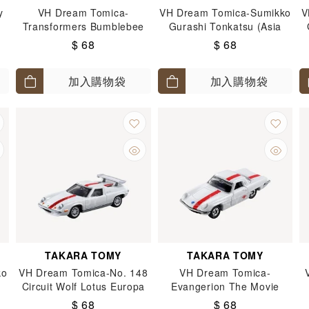
y
VH Dream Tomica-
VH Dream Tomica-Sumikko
V
Transformers Bumblebee
Gurashi Tonkatsu (Asia
Redeco
Ver.)
$ 68
$ 68
加入購物袋
加入購物袋
TAKARA TOMY
TAKARA TOMY
ko
VH Dream Tomica-No. 148
VH Dream Tomica-
)
Circuit Wolf Lotus Europa
Evangerion The Movie
Special
NERV Official Car
$ 68
$ 68