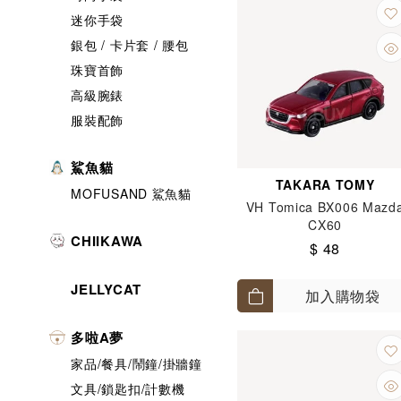
迷你手袋
銀包 / 卡片套 / 腰包
珠寶首飾
高級腕錶
服裝配飾
鯊魚貓
TAKARA TOMY
MOFUSAND 鯊魚貓
VH Tomica BX006 Mazd
CX60
CHIIKAWA
$ 48
JELLYCAT
加入購物袋
多啦A夢
家品/餐具/鬧鐘/掛牆鐘
文具/鎖匙扣/計數機