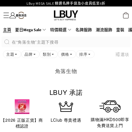
LBuy MEGA SALE 精選名牌手袋及小皮具低至6折
名牌服飾
潮流服飾
童裝
護膚美妝
香水香薰
個人護理
母嬰護理
遊戲及精品玩具
文儀用品
家居生活
電子產品
美食
醫藥保健
運動與戶外用品
Goyard Hobo / Hobo Mini人氣限量特別版限時原價低至75折!
LBuy呈獻 - Hermès 及 Chanel 手袋及首飾原價低至6折，立即入手!
LBuy Nintendo Switch / Nintendo Switch 2 正規商品零售店登陸MOKO 4樓
MOKO 1樓175號鋪旗艦店特設名牌Hermès、CHANEL及LV專區！
主頁
夏日Mega Sale
特價精選
名牌服飾
潮流服飾
童裝
426號舖！
重要通告：銀行轉帳及轉數快付款注意事項
在“角落生物”主題下搜尋
購物滿HKD500即享免運費！
LBuy獲香港知識產權署頒發2026《正版正貨承諾》商標
主題
品牌
類別
價格
排序
選項
角落生物
LBUY 承諾
購物滿HKD500即享
【
2026
正版正貨】商
LClub 尊貴禮遇
免費送貨上門
標認證