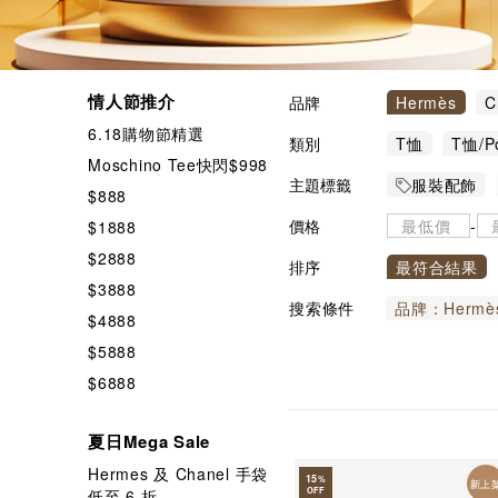
情人節推介
品牌
Hermès
C
6.18購物節精選
Alexander W
類別
T恤
T恤/P
Moschino Tee快閃$998
Bvlgari
Ca
嬰兒服裝
主題標籤
服裝配飾
$888
LANVIN
L
羽絨服/棉服
$4888
價格
-
$1888
Valentino
連衣裙
針
高級腕錶
$2888
排序
最符合結果
$3888
Gucci / P
搜索條件
品牌：
Hermè
$4888
$5888
$6888
夏日Mega Sale
Hermes 及 Chanel 手袋
15
%
新上
OFF
低至 6 折