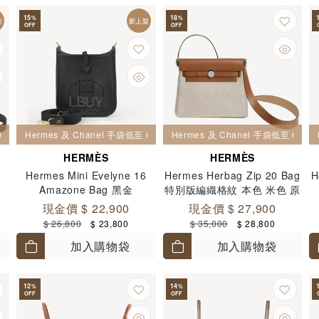
15
18
%
%
架
新上架
OFF
OFF
6 折
Hermes 及 Chanel 手袋低至 6 折
Hermes 及 Chanel 手袋低至 6 折
HERMÈS
HERMÈS
Hermes Mini Evelyne 16
Hermes Herbag Zip 20 Bag
H
Amazone Bag 黑金
特別版編織格紋 本色 米色 原
色 銀扣
現金價 $ 22,900
現金價 $ 27,900
$ 26,800
$ 23,800
$ 35,000
$ 28,800
加入購物袋
加入購物袋
12
14
%
%
OFF
OFF