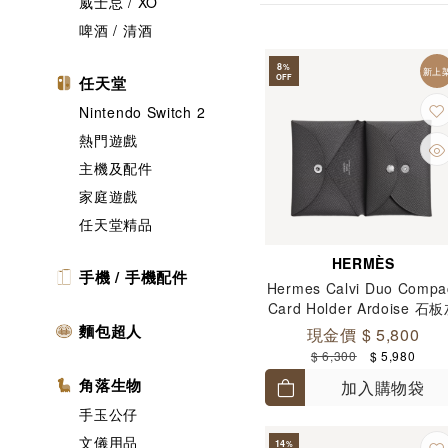
威士忌 / XO
啤酒 / 清酒
8
%
新上
OFF
任天堂
Nintendo Switch 2
熱門遊戲
主機及配件
家庭遊戲
任天堂精品
HERMÈS
手機 / 手機配件
Hermes Calvi Duo Compa
Card Holder Ardoise 石
麵包超人
現金價 $ 5,800
$ 6,300
$ 5,980
角落生物
加入購物袋
手玉公仔
文儀用品
14
%