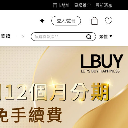
門市地址
星級推介
最新消息
登入/註冊
26號舖！
膚美妝
香水香薰
個人護理
母嬰護理
遊戲及精品
繁體