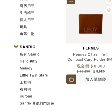
OFF
廚房用品
生活精品
個人用品
玩具
角落生物
SANRIO
HERMÈS
所有 Sanrio
Hermes Citizen Twill
Compact Card Holder 銀
Hello Kitty
金棕色
現金價 $ 8,800
Melody
$ 10,250
$ 8,980
Little Twin Stars
加入購物袋
玉桂狗
布甸狗
Kuromi
Sanrio 其他熱門角色