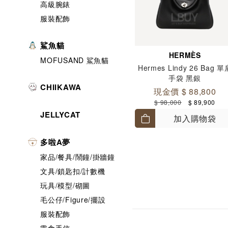
高級腕錶
服裝配飾
鯊魚貓
HERMÈS
MOFUSAND 鯊魚貓
Hermes Lindy 26 Bag 單
手袋 黑銀
CHIIKAWA
現金價 $ 88,800
$ 98,000
$ 89,900
JELLYCAT
加入購物袋
多啦A夢
家品/餐具/鬧鐘/掛牆鐘
文具/鎖匙扣/計數機
玩具/模型/砌圖
毛公仔/Figure/擺設
服裝配飾