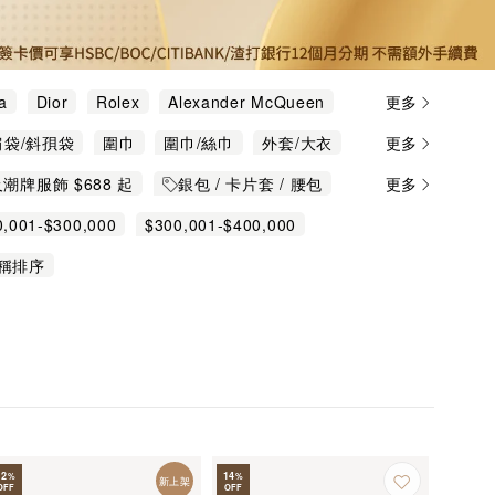
a
Dior
Rolex
Alexander McQueen
更多
yake
Bottega Veneta
Burberry
肩袋/斜孭袋
圍巾
圍巾/絲巾
外套/大衣
更多
enchy
Grand Seiko
IWC
Kenzo
鏈
旅行箱/旅行袋
生活用品
皮帶
眼鏡
潮牌服飾 $688 起
銀包 / 卡片套 / 腰包
更多
See by Chloé
Tod's
Tudor
褲
襪
襯衫
西裝
購物袋
迷你袋
$1888
$6888
$5888
珠寶首飾
0,001-$300,000
$300,001-$400,000
鏈/吊墜
高級腕錶
髮夾/胸針
6 折
Chanel 手袋
$3888
稱排序
Moschino Tee快閃$998
12
14
%
%
新上架
OFF
OFF