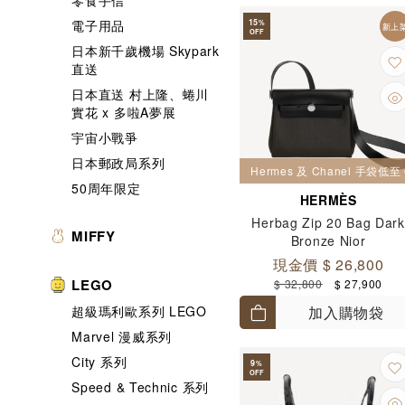
零食手信
15
電子用品
%
新上
OFF
日本新千歲機場 Skypark
直送
日本直送 村上隆、蜷川
實花 x 多啦A夢展
宇宙小戰爭
日本郵政局系列
Hermes 及 Chanel 手袋低至 
50周年限定
HERMÈS
Herbag Zip 20 Bag Dark
MIFFY
Bronze Nior
現金價 $ 26,800
LEGO
$ 32,800
$ 27,900
超級瑪利歐系列 LEGO
加入購物袋
Marvel 漫威系列
City 系列
9
%
OFF
Speed & Technic 系列