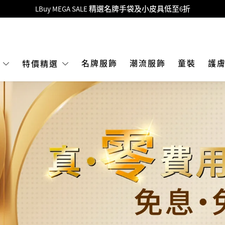
Goyard Hobo / Hobo Mini人氣限量特別版限時原價低至75折!
LBuy呈獻 - Hermès 及 Chanel 手袋及首飾原價低至6折，立即入手!
 Nintendo Switch / Nintendo Switch 2 正規商品零售店登陸MOKO 4樓4
MOKO 1樓175號鋪旗艦店特設名牌Hermès、CHANEL及LV專區！
名牌服飾
潮流服飾
童裝
護
E
特價精選
重要通告：銀行轉帳及轉數快付款注意事項
購物滿HKD500即享免運費！
LBuy獲香港知識產權署頒發2026《正版正貨承諾》商標
LBuy MEGA SALE 精選名牌手袋及小皮具低至6折