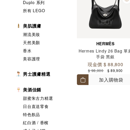
Duplo 系列
所有 LEGO
美肌護膚
潮流美妝
天然美顏
HERMÈS
香水
Hermes Lindy 26 Bag 單
手袋 黑銀
美容護理
現金價 $ 88,800
$ 98,000
$ 89,900
男士護膚精選
加入購物袋
美酒佳餚
甜蜜朱古力精選
日台直送零食
特色飲品
紅白酒 / 香檳