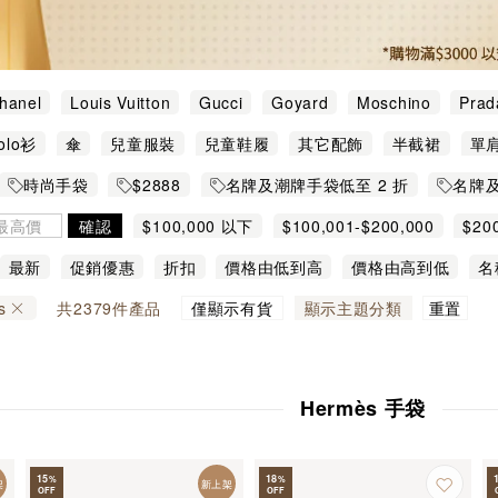
hanel
Louis Vuitton
Gucci
Goyard
Moschino
Prad
ang
Ami Paris
Balenciaga
Balmain
Bao Bao Issey Mi
olo衫
傘
兒童服裝
兒童鞋履
其它配飾
半截裙
單
rtier
CELINE
Chloé
Delvaux
Diesel
Fendi
Giv
小皮具
帽
戒指
手拿包
手提袋
手鈪/手鏈
手鐲/手
時尚手袋
$2888
名牌及潮牌手袋低至 2 折
名牌及
oewe
Max Mara
Miu Miu
MSGM
Saint Laurent Paris
耳環
背囊
背心/吊帶/馬甲
背心/馬甲
腰包
衛衣
名牌首飾及小皮具 心動價 $2,888 起
$888
名牌服飾
確認
$100,000 以下
$100,001-$200,000
$20
Van Cleef & Arpels
Vivienne Westwood
Y-3
織衫/開衫
銀包/卡包
$400,001-$500,000
鏈帶手袋
鏈帶銀包
$500,001 以上
領呔/領結
頸
Dior / Celine / Goyard 手袋
Hermes 及 Chanel 手袋低至 
最新
促銷優惠
折扣
價格由低到高
價格由高到低
名
rada 手袋
Hermès 手袋
Louis Vuitton 手袋
迷你手袋
重置
s
共
2379
件產品
僅顯示有貨
顯示主題分類
Hermès 手袋
15
18
%
%
架
新上架
OFF
OFF