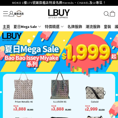
重要通告：銀行轉帳及轉數快付款注意事項
名牌服飾
潮流服飾
童裝
護膚美妝
香水香薰
個人護理
母嬰護理
遊戲及精品玩具
文儀用品
家居生活
電子產品
美食
醫藥保健
運動與戶外用品
購物滿HKD500即享免運費！
LBuy獲香港知識產權署頒發2026《正版正貨承諾》商標
LBuy MEGA SALE 精選名牌手袋及小皮具低至6折
主頁
夏日Mega Sale
Goyard Hobo / Hobo Mini人氣限量特別版限時原價低至75折!
特價精選
名牌服飾
潮流服飾
童裝
LBuy呈獻 - Hermès 及 Chanel 手袋及首飾原價低至6折，立即入手!
LBuy Nintendo Switch / Nintendo Switch 2 正規商品零售店登陸MOKO 4樓
MOKO 1樓175號鋪旗艦店特設名牌Hermès、CHANEL及LV專區！
426號舖！