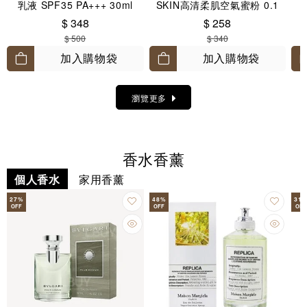
乳液 SPF35 PA+++ 30ml
SKIN高清柔肌空氣蜜粉 0.1
Translucent 8.5g
$ 348
$ 258
$ 500
$ 340
加入購物袋
加入購物袋
瀏覽更多
香水香薰
個人香水
家用香薰
27
%
48
%
31
OFF
OFF
OFF