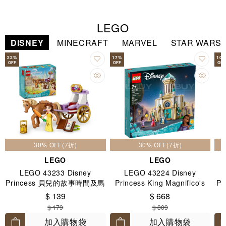
LEGO
DISNEY
MINECRAFT
MARVEL
STAR WARS
22
%
17
%
10
OFF
OFF
OFF
30% OFF(7折)
30% OFF(7折)
LEGO
LEGO
LEGO 43233 Disney
LEGO 43224 Disney
Princess 貝兒的故事時間及馬
Princess King Magnifico's
Pr
車 5+
Castle 7+
$ 139
$ 668
$ 179
$ 809
加入購物袋
加入購物袋