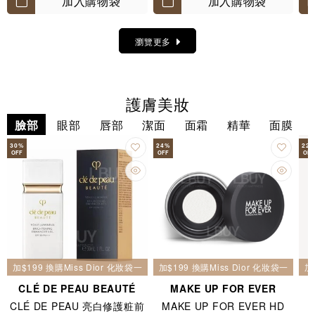
加入購物袋
加入購物袋
瀏覽更多
護膚美妝
臉部
眼部
唇部
潔面
面霜
精華
面膜
30
%
24
%
22
OFF
OFF
OFF
加$199 換購Miss Dior 化妝袋一個
加$199 換購Miss Dior 化妝袋一個
加
CLÉ DE PEAU BEAUTÉ
MAKE UP FOR EVER
CLÉ DE PEAU 亮白修護粧前
MAKE UP FOR EVER HD