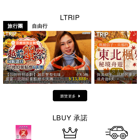
LTRIP
旅行團
自由行
【莎朗特別企劃】越前蟹祭旬味
6天5晚
與風信子、旦那的東北楓
$ 15,888+
盛宴．北陸紅葉點燈 6 天團
境舟遊8天
瀏覽更多
LBUY 承諾