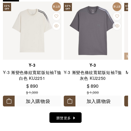
32
%
32
%
67
新上架
新上架
OFF
OFF
OFF
M
Y-3
Y-3
Y-3 漸變色條紋寬鬆版短袖T恤
Y-3 漸變色條紋寬鬆版短袖T恤
Mo
白色 KU2251
灰色 KU2250
$ 890
$ 890
$ 1,300
$ 1,300
加入購物袋
加入購物袋
瀏覽更多