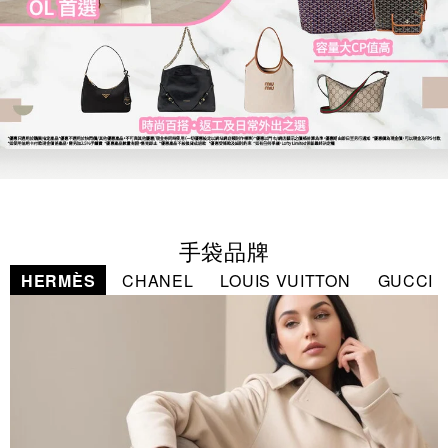
手袋品牌
HERMÈS
CHANEL
LOUIS VUITTON
GUCCI