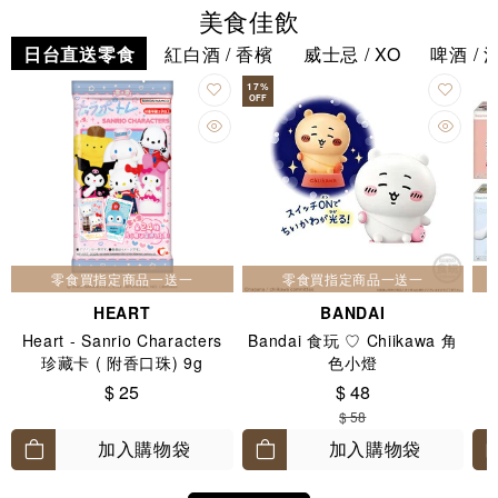
美食佳飲
日台直送零食
紅白酒 / 香檳
威士忌 / XO
啤酒 / 
17
%
OFF
零食買指定商品一送一
零食買指定商品一送一
HEART
BANDAI
Heart - Sanrio Characters
Bandai 食玩 ♡ Chiikawa 角
珍藏卡 ( 附香口珠) 9g
色小燈
$ 25
$ 48
$ 58
加入購物袋
加入購物袋