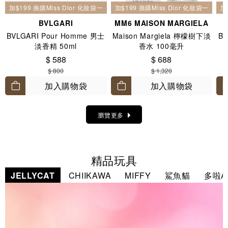
加$199 換購Miss Dior 化妝袋一個
加$199 換購Miss Dior 化妝袋一個
加
BVLGARI
MM6 MAISON MARGIELA
BVLGARI Pour Homme 男士
Maison Margiela 檸檬樹下淡
BV
淡香精 50ml
香水 100毫升
$ 588
$ 688
$ 800
$ 1,320
加入購物袋
加入購物袋
瀏覽更多
精品玩具
JELLYCAT
CHIIKAWA
MIFFY
鯊魚貓
多啦A