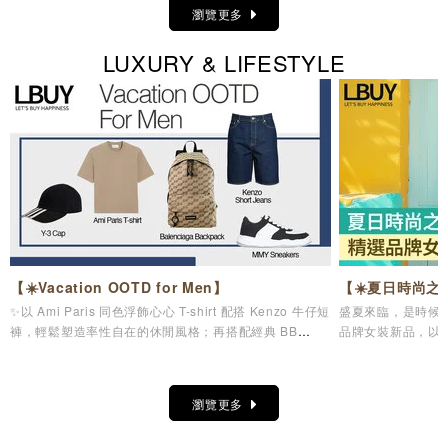
瀏覽更多
LUXURY & LIFESTYLE
【☀️Vacation OOTD for Men】
【☀️夏日時尚之
✨以 Ami Paris 同色浮飾心心 T-shirt 配搭 Kenzo 牛仔短
盛夏來臨，是時候為
褲，輕鬆塑造率性自在的休閒風格；再搭配經典 BB
品牌女裝新品，以
Monogram 背囊，兼顧實用收納與時尚品味，無論是機
日造型美學，讓您
場造型、城市漫遊，還是週末度假都同樣合適。配襯 Y-3
Stripes Cap及 MMY 低幫帆布鞋，為整體造型注入活力
瀏覽更多
氣息，輕鬆展現不費力的時尚魅力。