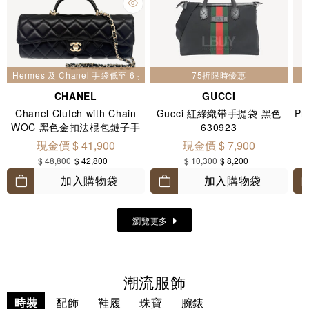
Hermes 及 Chanel 手袋低至 6 折
75折限時優惠
CHANEL
GUCCI
Chanel Clutch with Chain
Gucci 紅綠織帶手提袋 黑色
Pr
WOC 黑色金扣法棍包鏈子手
630923
拿包 AP5280
現金價 $ 41,900
現金價 $ 7,900
$ 48,800
$ 42,800
$ 10,300
$ 8,200
加入購物袋
加入購物袋
瀏覽更多
潮流服飾
時裝
配飾
鞋履
珠寶
腕錶