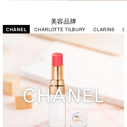
美容品牌
CHANEL
CHARLOTTE TILBURY
CLARINS
C