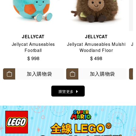
JELLYCAT
JELLYCAT
Jellycat Amuseables
Jellycat Amuseables Mulshi
Je
Football
Woodland Floor
$ 998
$ 498
加入購物袋
加入購物袋
瀏覽更多