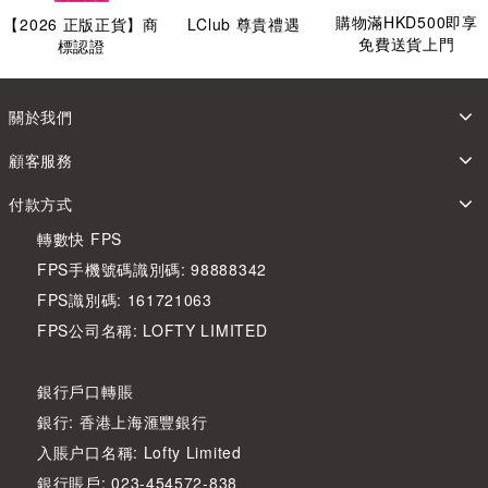
購物滿HKD500即享
【
2026
正版正貨】商
LClub 尊貴禮遇
免費送貨上門
標認證
關於我們
顧客服務
付款方式
轉數快 FPS
FPS手機號碼識別碼: 98888342
FPS識別碼: 161721063
FPS公司名稱: LOFTY LIMITED
銀行戶口轉賬
銀行: 香港上海滙豐銀行
入賬户口名稱: Lofty Limited
銀行賬戶: 023-454572-838