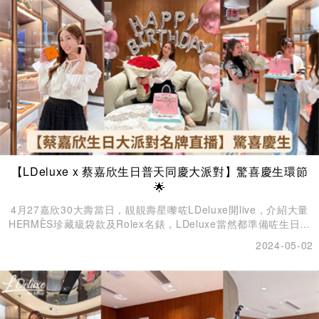
【LDeluxe x 蔡嘉欣生日普天同慶大派對】驚喜慶生環節
🌟
4月27嘉欣30大壽當日，靚靚壽星嚟咗LDeluxe開live，介紹大量
HERMÈS珍藏級袋款及Rolex名錶，LDeluxe當然都準備咗生日驚
喜畀Kayan啦🥰
2024-05-02