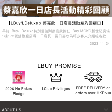
【LBuy/LDeluxe x 蔡嘉欣一日店長活動精彩回顧🎞️】
早前LBuy/LDeluxe特別邀請到蔡嘉欣擔任LBuy MOKO新世紀廣場
1樓175號舖旗艦店嘅一日店長，當日嘉欣為唔少客人介紹咗各款名
牌手袋👜、服裝配飾💍，以及精品玩具，亦都有走訪店內唔同打卡
2023-11-24
位影相，試玩任天堂最新遊戲🎮，仲非常親民，同各位嚟現場支持
嘅fans一一selfie合照📸！隔住個螢幕都感受到當日全場嘅開心氣
氛呀✨！
LBUY PROMISE
FREE DELIVERY on
2026
No Fakes
LClub Privileges
orders over HKD500
Pledge
ABOUT US