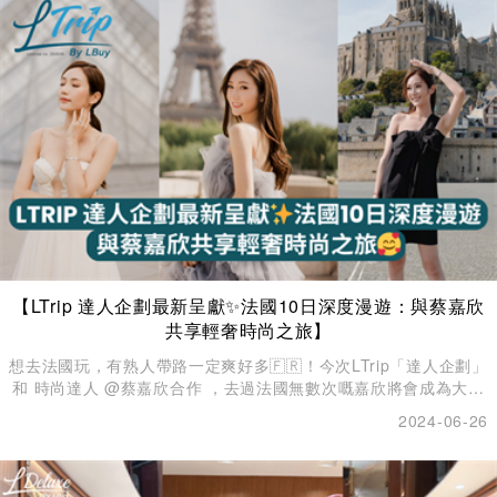
【LTrip 達人企劃最新呈獻✨法國10日深度漫遊：與蔡嘉欣
共享輕奢時尚之旅】
想去法國玩，有熟人帶路一定爽好多🇫🇷！今次LTrip「達人企劃」
和 時尚達人 @蔡嘉欣合作 ，去過法國無數次嘅嘉欣將會成為大家
嘅星級嚮導，帶您遊遍法國必訪之地同佢私人推介嘅獨特景點，同
2024-06-26
大家傾吓計、分享佢嘅時尚心得及旅遊趣聞💕！