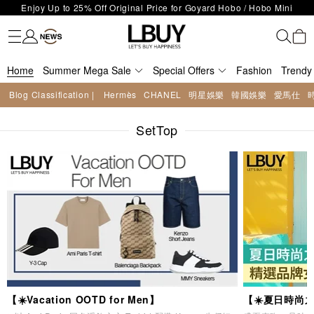
Enjoy Up to 25% Off Original Price for Goyard Hobo / Hobo Mini
Fashion
Trendy brand
Kidswear
Beauty
Fragrance
Personal Care
Mother Care & Baby
Games and fine toys
Stationery
Home Living
Electronics
Food
Health Care
Outdoor
LBuy Exclusive : Hermès / Chanel handbags and jewellery up to 40%
Limited Edition!
LBuy Nintendo Switch / Nintendo Switch 2 Official Product Retail Store
off—shop now!
The 10,000 feet flagship store with Hermès、CHANEL and LV areas at
is now open at Shop 426, Level 4, MOKO！
Home
Important Notice: Prevent Fraud for Bank Transfer & FPS
Summer Mega Sale
MOKO shop 175, 1/F!
Special Offers
Fashion
Trendy
Free Delivery over HKD500!
Blog Classification |
Hermès
CHANEL
明星娛樂
韓國娛樂
愛馬仕
LBuy receives Hong Kong IPD's 2026 'No Fakes Pledge' mark.
LBuy MEGA SALE: Up to 40% OFF Selected Designer Bags and Small
SetTop
Leather Goods!
【☀️Vacation OOTD for Men】
【☀️夏日時尚