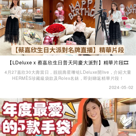
【LDeluxe x 蔡嘉欣生日普天同慶大派對】精華片段🎞️
4月27嘉欣30大壽當日，靚靚壽星嚟咗LDeluxe開live，介紹大量
HERMÈS珍藏級袋款及Rolex名錶，即刻睇返精華片段！
2024-05-02