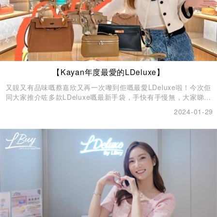
【Kayan年度最愛的LDeluxe】
又靚又有品味嘅蔡嘉欣又再一次嚟到佢嘅最愛LDeluxe啦！今次佢
同大家推介咗多款LDeluxe嘅最新手袋，手快有手慢無，大家睇嘉
欣嘅片仲可以用埋佢嘅優惠碼「Kayan1000」買滿$20,000即減
2024-01-29
$1000，新年買新手袋，旺足成年啦！