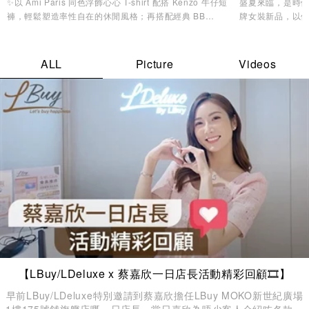
✨以 Ami Paris 同色浮飾心心 T-shirt 配搭 Kenzo 牛仔短
盛夏來臨，是時候
褲，輕鬆塑造率性自在的休閒風格；再搭配經典 BB
牌女裝新品，以
Monogram 背囊，兼顧實用收納與時尚品味，無論是機場
造型美學，讓您
造型、城市漫遊，還是週末度假都同樣合適。配襯 Y-3
Stripes Cap及 MMY 低幫帆布鞋，為整體造型注入活力氣
ALL
Picture
Videos
息，輕鬆展現不費力的時尚魅力。
【LBuy/LDeluxe x 蔡嘉欣一日店長活動精彩回顧🎞️】
早前LBuy/LDeluxe特別邀請到蔡嘉欣擔任LBuy MOKO新世紀廣場