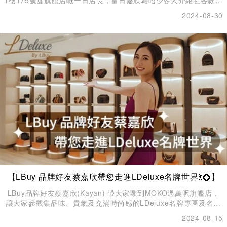
1樓175號舖旗艦店嘅一日店長，當日嘉欣為唔少客人介紹咗各款名
牌手袋👜、服裝配飾💍，以及精品玩具，亦都有走訪店內唔同打卡
2024-08-30
位影相，試玩任天堂最新遊戲🎮，仲非常親民，同各位嚟現場支持
嘅fans一一selfie合照📸！隔住個螢幕都感受到當日全場嘅開心氣
氛呀✨！
【LBuy 品牌好友蔡嘉欣帶您走進LDeluxe名牌世界💃💍】
LBuy品牌好友蔡嘉欣(Kayan) 帶大家嚟到MOKO過萬呎旗艦店，
讓大家參觀集品味、貴氣及充滿時尚感的LDeluxe名牌專區及名錶
專區。 LDeluxe為LBuy旗下名牌貨品專門店，已榮獲2024正版正
2024-08-15
貨商標認證，只售賣全新貨品、正版正貨。LBuy x LDeluxe位於