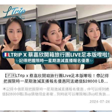
MOKO新世紀廣場之1樓175號旗艦店，門市提供Hermes、
CHANEL、 Louis Vuitton、Dior、Goyard、Celine、Gucci、
Prada、Chloe等各大品牌，集合過千款名牌手袋、腕錶、服飾
等。各款最新、最齊款齊色的夢幻手袋與飾品都應有盡有，等您選
購！
【🇫🇷LTrip x 蔡嘉欣開箱旅行團Live足本版嚟啦！😎記得
把握限時一星期激減直播報名優惠同送總值$28000 LBuy
購物現金劵🛍️】
🌟記得今個星期把握限時一星期激減直播報名優惠，仲可以得到總
值$28000嘅LBuy購物現金劵㗎，到時就可以嚟我哋LBuy旺角旗艦
店買定靚衫靚袋準備去旅行啦✈️
2024-07-24