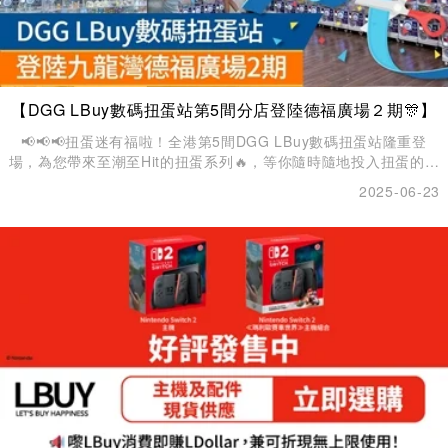
【DGG LBuy數碼扭蛋站第5間分店登陸德福廣場２期🎊】
📢📢📢扭蛋迷有福啦！全港第5間DGG LBuy數碼扭蛋站隆重登
場，為您帶來至潮至Hit的扭蛋系列🔥，等你隨時隨地投入扭蛋的奇
妙世界！無論係超人氣Chiikawa、Mofusand、Sanrio、星之卡
2025-06-23
比、Miffy等角色，或各種動漫聯名扭蛋，新店都通通齊備，讓你一
扭就能收穫夢幻好物💖！✨ 💳 電子支付全面支援 👛 快捷又方便！
DGG數碼扭蛋站支援Apple Pay、微信支付、Google Pay、
Visa、Mastercard、PayMe、支付寶、AlipayHK同Samsung
Pay，下載LBuy App成為會員即可扭蛋，唔使花時間唱散銀😄。