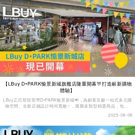
【LBuy D•PARK愉景新城旗艦店隆重開幕🎊打造嶄新購物
體驗】
LBuy正式登陸荃灣D•PARK愉景新城📢，為顧客呈獻一站式多元購
物空間。全新店舖設計時尚寬敞✨，匯聚多類型精選商品，包括:
名牌及潮牌手袋服飾、精品玩具、美妝及護膚產品、美食及零食
2025-08-08
等，滿足不同顧客的生活品味與購物需求🙆。