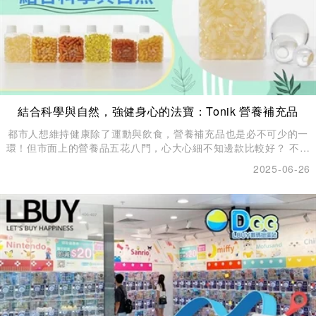
結合科學與自然，強健身心的法寶：Tonik 營養補充品
都市人想維持健康除了運動與飲食，營養補充品也是必不可少的一
環！但市面上的營養品五花八門，心大心細不知邊款比較好？ 不妨
看看今天的介紹！ Tonik 是一個融合了科學與自然的品牌，主要制
2025-06-26
作營養補充品。創始人是一位擁有40年藥劑專業知識的藥劑師，產
品採用先進的冷壓技術，保留每種成分的高活性化合物，並使用植
物原料膠囊，使身體更容易吸收，每種成分的劑量都通過人體臨床
試驗，證明其真正有效改變身體！為了幫助大家守護健康，LBuy引
進了Tonik 的產品，立即睇睇邊最適合您：