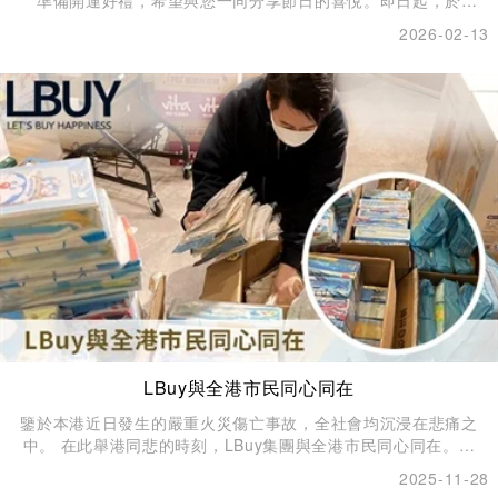
準備開運好禮，希望與您一同分享節日的喜悅。即日起，於
D·PARK 門市購買指定精品玩具及零食即可享有買1送1優惠，讓您
2026-02-13
更輕鬆入手各款過年必備小物！✨門市匯集多款深受歡迎的角色精
品、造型玩具及人氣零食，無論是為生活增添趣味、營造節慶氣
氛，或為親友準備賀年心意，都能在此一站選齊、輕鬆滿載而歸，
讓喜悅與祝福加倍呈現 ❤️
LBuy與全港市民同心同在
鑒於本港近日發生的嚴重火災傷亡事故，全社會均沉浸在悲痛之
中。 在此舉港同悲的時刻，LBuy集團與全港市民同心同在。經
LBuy集團董事會決議，原定於11月29日舉行的「LBuy周年慶典暨
2025-11-28
聖誕星耀盛會」將延期舉行，特邀嘉賓何依婷女士亦對安排表示理