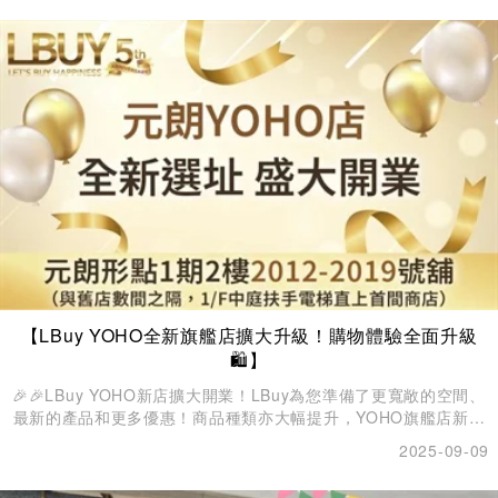
解與支持。
【LBuy YOHO全新旗艦店擴大升級！購物體驗全面升級
🛍️】
🎉🎉LBuy YOHO新店擴大開業！LBuy為您準備了更寬敞的空間、
最新的產品和更多優惠！商品種類亦大幅提升，YOHO旗艦店新增
H名牌👜及美妝護膚主題專區💄，Chiikawa與Jellycat亦萌爆進
2025-09-09
駐！由名牌潮牌手袋服飾、人氣熱賣精品玩具、到零食🍭及日用
品，滿足不同顧客的生活品味與購物需求🙆。