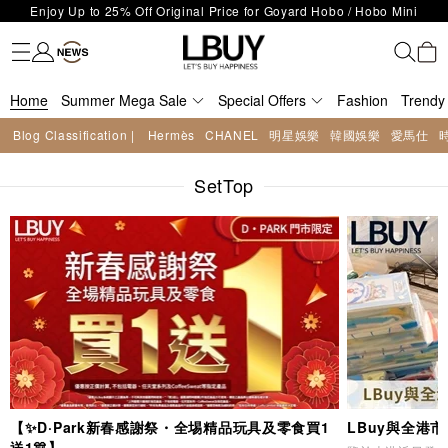
LBuy Exclusive : Hermès / Chanel handbags and jewellery up to 40%
Limited Edition!
Fashion
Trendy brand
Kidswear
Beauty
Fragrance
Personal Care
Mother Care & Baby
Games and fine toys
Stationery
Home Living
Electronics
Food
Health Care
Outdoor
LBuy Nintendo Switch / Nintendo Switch 2 Official Product Retail Store
off—shop now!
The 10,000 feet flagship store with Hermès、CHANEL and LV areas at
is now open at Shop 426, Level 4, MOKO！
Important Notice: Prevent Fraud for Bank Transfer & FPS
MOKO shop 175, 1/F!
Home
Summer Mega Sale
Special Offers
Fashion
Trendy
Free Delivery over HKD500!
LBuy receives Hong Kong IPD's 2026 'No Fakes Pledge' mark.
Blog Classification |
Hermès
CHANEL
明星娛樂
韓國娛樂
愛馬仕
LBuy MEGA SALE: Up to 40% OFF Selected Designer Bags and Small
Leather Goods!
SetTop
【✨D·Park新春感謝祭・全埸精品玩具及零食買1
LBuy與全港
送1🎊】