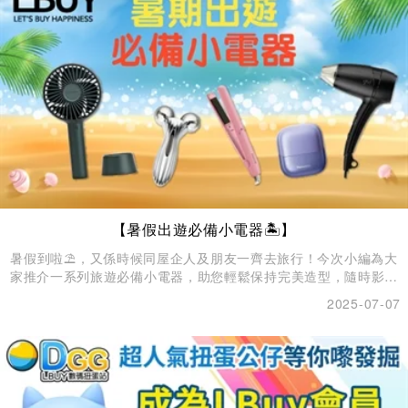
【暑假出遊必備小電器🏝️】
暑假到啦⛱️，又係時候同屋企人及朋友一齊去旅行！今次小編為大
家推介一系列旅遊必備小電器，助您輕鬆保持完美造型，隨時影出
迷人靚靚打卡相📸。​
2025-07-07