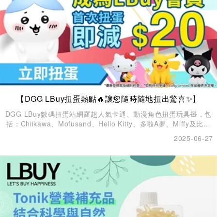
【DGG LBuy扭蛋熱點🔥讓您隨時隨地扭出驚喜✨】
DGG LBuy數碼扭蛋站網羅超人氣卡通、動漫角色扭蛋玩具🧸，包
括：Chiikawa、Mofusand、Hello Kitty、多啦A夢、Miffy及比卡
超等新品，每個夢幻扭蛋都能為您帶來開心驚喜😊！ 依家仲有3大
2025-06-27
限時扭蛋優惠🎁*，等你愈扭愈著數！