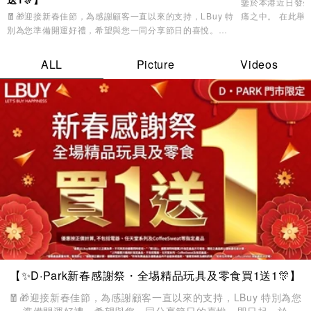
鑒於本港近日發
🧧🎁迎接新春佳節，為感謝顧客一直以來的支持，LBuy 特
痛之中。 在此舉港同悲的時刻，LBuy集團與全港市民同心
別為您準備開運好禮，希望與您一同分享節日的喜悅。即
同在。經LBuy
日起，於 D·PARK 門市購買指定精品玩具及零食即可享有
「LBuy周年慶
買1送1優惠，讓您更輕鬆入手各款過年必備小物！✨門市
何依婷女士亦對
ALL
Picture
Videos
匯集多款深受歡迎的角色精品、造型玩具及人氣零食，無
論是為生活增添趣味、營造節慶氣氛，或為親友準備賀年
心意，都能在此一站選齊、輕鬆滿載而歸，讓喜悅與祝福
加倍呈現 ❤️
【✨D·Park新春感謝祭・全埸精品玩具及零食買1送1🎊】
🧧🎁迎接新春佳節，為感謝顧客一直以來的支持，LBuy 特別為您