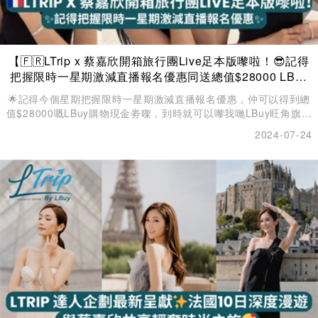
【🇫🇷LTrip x 蔡嘉欣開箱旅行團Live足本版嚟啦！😎記得
把握限時一星期激減直播報名優惠同送總值$28000 LBuy
購物現金劵🛍️】
🌟記得今個星期把握限時一星期激減直播報名優惠，仲可以得到總
值$28000嘅LBuy購物現金劵㗎，到時就可以嚟我哋LBuy旺角旗艦
店買定靚衫靚袋準備去旅行啦✈️
2024-07-24