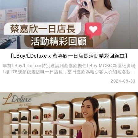
【LBuy/LDeluxe x 蔡嘉欣一日店長活動精彩回顧🎞️】
早前LBuy/LDeluxe特別邀請到蔡嘉欣擔任LBuy MOKO新世紀廣場
1樓175號舖旗艦店嘅一日店長，當日嘉欣為唔少客人介紹咗各款名
牌手袋👜、服裝配飾💍，以及精品玩具，亦都有走訪店內唔同打卡
2024-08-30
位影相，試玩任天堂最新遊戲🎮，仲非常親民，同各位嚟現場支持
嘅fans一一selfie合照📸！隔住個螢幕都感受到當日全場嘅開心氣
氛呀✨！