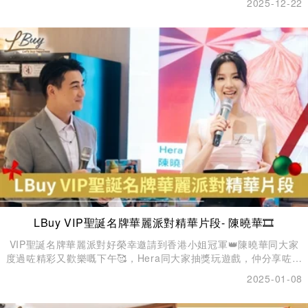
2025-12-22
精選名牌禮盒🎁。
LBuy VIP聖誕名牌華麗派對精華片段- 陳曉華🎞️
VIP聖誕名牌華麗派對好榮幸邀請到香港小姐冠軍👑陳曉華同大家
度過咗精彩又歡樂嘅下午🥰，Hera同大家抽獎玩遊戲，仲分享咗佢
嘅個人名牌收藏故事、配襯心得，現場氣氛非常熱鬧！ 當然唔少得
2025-01-08
緊張刺激的名牌名錶拍賣環節，大家都滿載而歸，盡興而返🛍🛍！