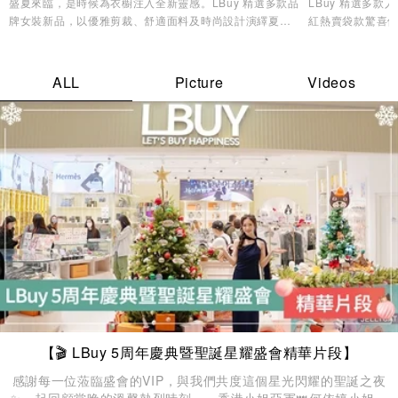
盛夏來臨，是時候為衣櫥注入全新靈感。LBuy 精選多款品
LBuy 精選多
牌女裝新品，以優雅剪裁、舒適面料及時尚設計演繹夏日
紅熱賣袋款驚喜優
造型美學，讓您輕鬆展現自信魅力與個人風格✨
逸品，輕鬆打造專
ALL
Picture
Videos
【🎬 LBuy 5周年慶典暨聖誕星耀盛會精華片段】
感謝每一位蒞臨盛會的VIP，與我們共度這個星光閃耀的聖誕之夜