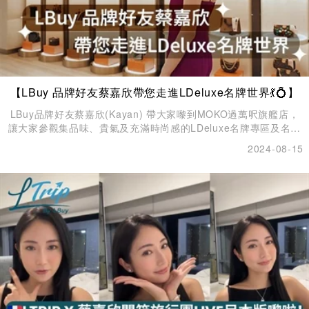
【LBuy 品牌好友蔡嘉欣帶您走進LDeluxe名牌世界💃💍】
LBuy品牌好友蔡嘉欣(Kayan) 帶大家嚟到MOKO過萬呎旗艦店，
讓大家參觀集品味、貴氣及充滿時尚感的LDeluxe名牌專區及名錶
專區。 LDeluxe為LBuy旗下名牌貨品專門店，已榮獲2024正版正
2024-08-15
貨商標認證，只售賣全新貨品、正版正貨。LBuy x LDeluxe位於
MOKO新世紀廣場之1樓175號旗艦店，門市提供Hermes、
CHANEL、 Louis Vuitton、Dior、Goyard、Celine、Gucci、
Prada、Chloe等各大品牌，集合過千款名牌手袋、腕錶、服飾
等。各款最新、最齊款齊色的夢幻手袋與飾品都應有盡有，等您選
購！