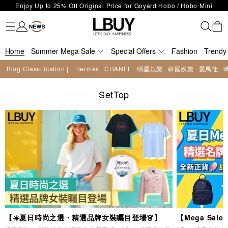
Enjoy Up to 25% Off Original Price for Goyard Hobo / Hobo Mini
Fashion
Trendy brand
Kidswear
Beauty
Fragrance
Personal Care
Mother Care & Baby
Games and fine toys
Stationery
Home Living
Electronics
Food
Health Care
Outdoor
LBuy Exclusive : Hermès / Chanel handbags and jewellery up to 40%
Limited Edition!
LBuy Nintendo Switch / Nintendo Switch 2 Official Product Retail Store
off—shop now!
The 10,000 feet flagship store with Hermès、CHANEL and LV areas at
is now open at Shop 426, Level 4, MOKO！
Home
Important Notice: Prevent Fraud for Bank Transfer & FPS
Summer Mega Sale
MOKO shop 175, 1/F!
Special Offers
Fashion
Trendy
Free Delivery over HKD500!
Blog Classification |
Hermès
CHANEL
明星娛樂
韓國娛樂
愛馬仕
LBuy receives Hong Kong IPD's 2026 'No Fakes Pledge' mark.
LBuy MEGA SALE: Up to 40% OFF Selected Designer Bags and Small
SetTop
Leather Goods!
【☀️夏日時尚之選・精選品牌女裝矚目登場👗】
【Mega Sa