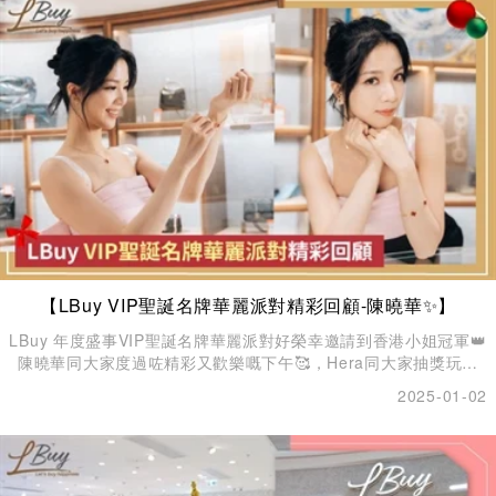
【LBuy VIP聖誕名牌華麗派對精彩回顧-陳曉華✨】
LBuy 年度盛事VIP聖誕名牌華麗派對好榮幸邀請到香港小姐冠軍👑
陳曉華同大家度過咗精彩又歡樂嘅下午🥰，Hera同大家抽獎玩遊
戲，仲分享咗佢嘅個人名牌收藏故事、配襯心得，現場氣氛非常熱
2025-01-02
鬧！