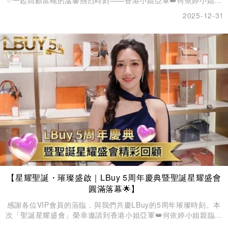
✨一起回顧當晚的溫馨熱烈時刻——香港小姐亞軍👑何依婷小姐驚
喜現身，不僅與大家親切互動、分享心水好物💎，更親手送上多份
2025-12-31
精選名牌禮品，將現場氣氛推向高潮！
【星耀聖誕・璀璨盛啟｜LBuy 5周年慶典暨聖誕星耀盛會
圓滿落幕🌟】
感謝各位VIP會員的蒞臨，與我們共慶LBuy的5周年璀璨時刻。本
次「聖誕星耀盛會」榮幸邀請到香港小姐亞軍👑何依婷小姐親臨現
場，與各位會員親切互動，分享其心水名品💎，並親手送出了多份