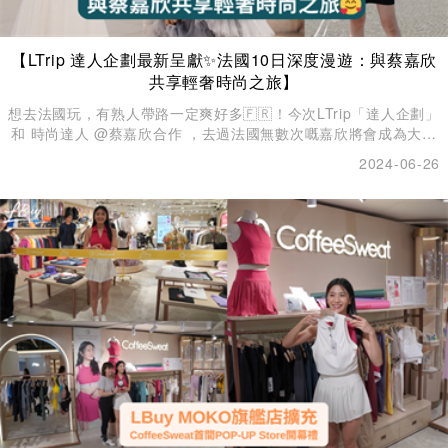
【LTrip 達人企劃最新呈獻✨法國10日深度漫遊：與蔡嘉欣
共享輕奢時尚之旅】
想去法國玩，有熟人帶路一定爽好多🇫🇷！今次LTrip「達人企劃」
和 時尚達人 @蔡嘉欣合作 ，去過法國無數次嘅嘉欣將會成為大家
嘅星級嚮導，帶您遊遍法國必訪之地同佢私人推介嘅獨特景點，同
2024-06-26
大家傾吓計、分享佢嘅時尚心得及旅遊趣聞💕！