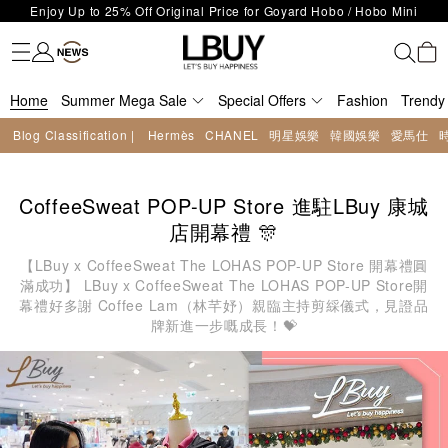
LBuy Exclusive : Hermès / Chanel handbags and jewellery up to 40%
Fashion
Trendy brand
Kidswear
Beauty
Fragrance
Personal Care
Mother Care & Baby
Games and fine toys
Stationery
Home Living
Electronics
Food
Health Care
Outdoor
LBuy Nintendo Switch / Nintendo Switch 2 Official Product Retail Store
off—shop now!
The 10,000 feet flagship store with Hermès、CHANEL and LV areas at
is now open at Shop 426, Level 4, MOKO！
Important Notice: Prevent Fraud for Bank Transfer & FPS
MOKO shop 175, 1/F!
Home
Summer Mega Sale
Free Delivery over HKD500!
Special Offers
Fashion
Trendy
LBuy receives Hong Kong IPD's 2026 'No Fakes Pledge' mark.
Blog Classification |
Hermès
CHANEL
明星娛樂
韓國娛樂
愛馬仕
LBuy MEGA SALE: Up to 40% OFF Selected Designer Bags and Small
Enjoy Up to 25% Off Original Price for Goyard Hobo / Hobo Mini
Leather Goods!
Limited Edition!
CoffeeSweat POP-UP Store 進駐LBuy 康城
店開幕禮 🎊
【LBuy x CoffeeSweat The LOHAS POP-UP Store 開幕禮圓
滿成功】 LBuy x CoffeeSweat The LOHAS POP-UP Store開
幕禮好多謝 Coffee Lam（林芊妤）親臨主持剪綵儀式，見證品
牌新進一步嘅成長！💝