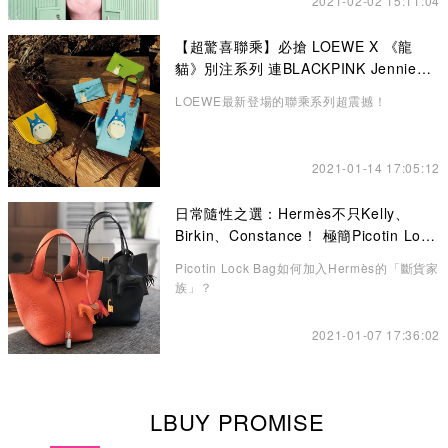
2021-02-02 15:11:04
【超驚喜聯乘】必搶 LOEWE X 《龍
貓》別注系列 連BLACKPINK Jennie也
悄悄入手了！
LOEWE最新登場的聯乘系列超震撼！
2021-01-14 17:05:12
日常隨性之選：Hermès不只Kelly、
Birkin、Constance！ 極簡Picotin Lock
水桶包讓你愛不釋手
Picotin Lock Bag如何加入Hermès的「斷貨家
族」？
2021-01-07 17:36:02
LBUY PROMISE