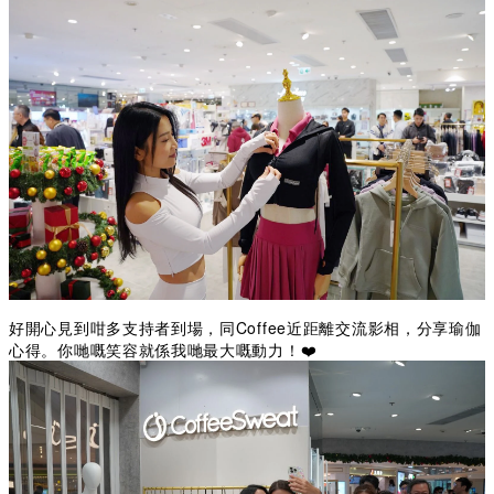
好開心見到咁多支持者到場，同Coffee近距離交流影相，分享瑜伽
心得。你哋嘅笑容就係我哋最大嘅動力！❤️