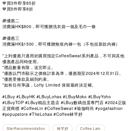
🤎買3件即享85折
🤎買5件即享8折
🎁優惠二
消費滿HK$800，即可獲贈洗衣袋一個及毛巾一條
🎁優惠三
消費滿HK$1500，即可獲贈無痕內褲一包（不包括新款內褲）
*上列優惠只適用於購買指定CoffeeSweat系列產品，不可與其他
優惠產品同時使用。
*禮品數量有限，送完即止。
*優惠以門市顯示之價格計算為準，優惠期至2024年12月31日。
*優惠受條款及細則約束。
*如有任何爭議，Lofty Limited 保留最終決定權。
#LBuy #LBuyHK #LBuyLohas #LBuyMoko #LBuyYoho
#LBuyTOP #LBuy精品主題店 #LBuy數碼扭蛋專門店 #2024正版
正貨商標 #CoffeeLin #CoffeeSweat #瑜伽時尚 #yogafashion
#popupstore #TheLohas #Coffee林芊妤
StarRecommendation
林芊妤
Coffee Lam