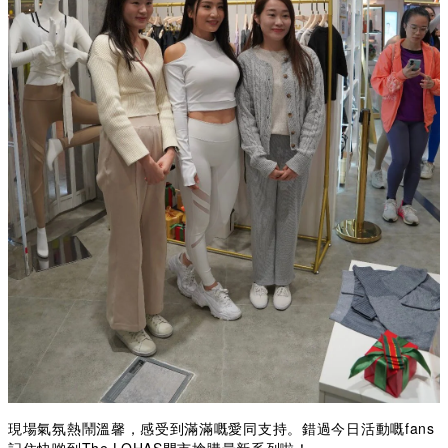
現場氣氛熱鬧溫馨，感受到滿滿嘅愛同支持。錯過今日活動嘅fans
記住快啲到The LOHAS門市搶購最新系列啦！