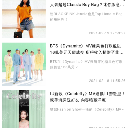
人氣超越Classic Boy Bag？迷你版意想
不到的更高貴、精緻
連BLACKPINK Jennie也是Top Handle Bag
的用家啊！
2021-02-19 17:59:27
BTS《Dynamite》MV糖果色打歌服以
16萬美元天價成交 所得收入捐贈至非牟
利機構
BTS在《Dynamite》MV裡所穿的糖果色打歌
服價值125萬元？
2021-02-18 11:55:26
IU新歌《Celebrity》MV連換11套造型！
親手填詞送好友 內容暗藏洋蔥
猶如Fashion Show一樣的《Celebrity》MV～