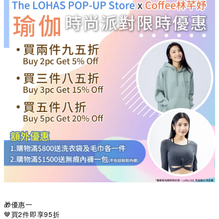
🎁優惠一
🤎買2件即享95折