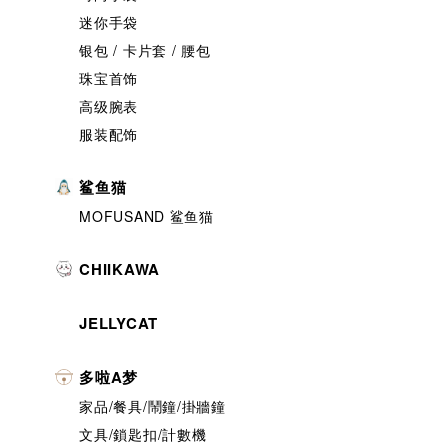
迷你手袋
银包 / 卡片套 / 腰包
珠宝首饰
高级腕表
服装配饰
鲨鱼猫
MOFUSAND 鲨鱼猫
CHIIKAWA
JELLYCAT
多啦A梦
家品/餐具/鬧鐘/掛牆鐘
文具/鎖匙扣/計數機