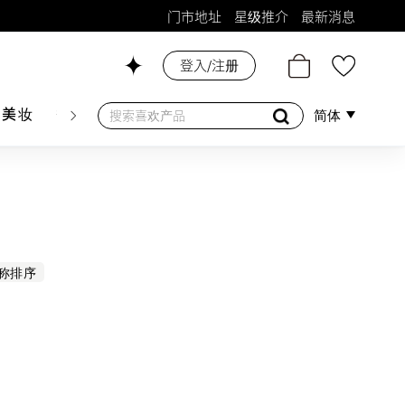
门市地址
星级推介
最新消息
登入/注册
26号铺！
肤美妆
香水香薰
个人护理
母婴护理
游戏及精品
简体
称排序