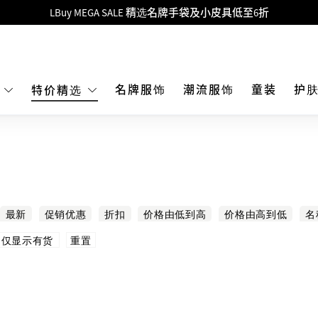
Goyard Hobo / Hobo Mini人气限量特别版限时原价低至75折!
LBuy呈献 - Hermès 及 Chanel 手袋及首饰低至6折，立即入手!
 Nintendo Switch / Nintendo Switch 2 正规商品零售店登陆MOKO 4楼4
MOKO 1楼175号铺旗舰店特设名牌Hermès、CHANEL及LV专区！
名牌服饰
潮流服饰
童装
护
E
特价精选
重要通告：银行转帐及转数快付款注意事项
购物满HKD500即享免运费！
LBuy获香港知识产权署颁发2026《正版正货承诺》商标
LBuy MEGA SALE 精选名牌手袋及小皮具低至6折
最新
促销优惠
折扣
价格由低到高
价格由高到低
名
重置
仅显示有货