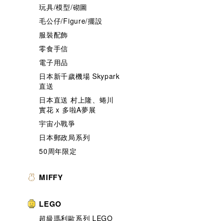
玩具/模型/砌圖
毛公仔/Figure/擺設
服裝配飾
零食手信
電子用品
日本新千歲機場 Skypark
直送
日本直送 村上隆、蜷川
實花 x 多啦A夢展
宇宙小戰爭
日本郵政局系列
50周年限定
MIFFY
LEGO
超級瑪利歐系列 LEGO