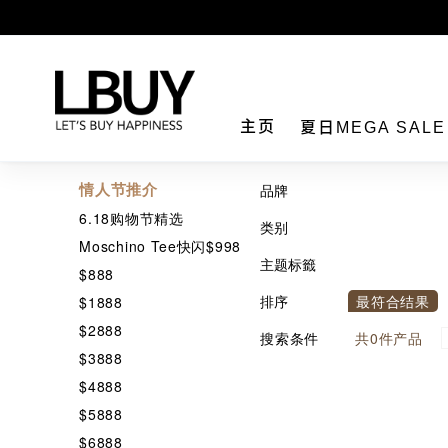
LBuy
主页
夏日MEGA SAL
情人节推介
品牌
6.18购物节精选
类别
Moschino Tee快闪$998
主题标籤
$888
排序
最符合结果
$1888
$2888
搜索条件
共
0
件产品
$3888
$4888
$5888
$6888