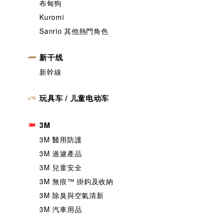
布甸狗
Kuromi
Sanrio 其他熱門角色
新干线
新幹線
玩具车 / 儿童电动车
3M
3M 醫用防護
3M 過濾產品
3M 兒童安全
3M 無痕™️ 掛鈎及收納
3M 除臭與空氣清新
3M 汽車用品