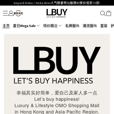
Goyard Hobo / Hobo Mini人气限量特别版限时原价低至75折!
名牌服饰
潮流服饰
童装
护肤美妆
香水香薰
个人护理
母婴护理
游戏及精品玩具
文仪用品
家居生活
电子产品
美食
医药保健
运动与户外用品
LBuy呈献 - Hermès 及 Chanel 手袋及首饰低至6折，立即入手!
LBuy Nintendo Switch / Nintendo Switch 2 正规商品零售店登陆MOKO 4楼
MOKO 1楼175号铺旗舰店特设名牌Hermès、CHANEL及LV专区！
426号铺！
重要通告：银行转帐及转数快付款注意事项
主页
夏日Mega Sale
特价精选
名牌服饰
潮流服饰
童装
购物满HKD500即享免运费！
LBuy获香港知识产权署颁发2026《正版正货承诺》商标
LBuy MEGA SALE 精选名牌手袋及小皮具低至6折
幸福其实好简单，爱自己及家人多一点
Let’s buy happiness!
Luxury & Lifestyle OMO Shopping Mall
in Hong Kong and Asia Pacific Region.