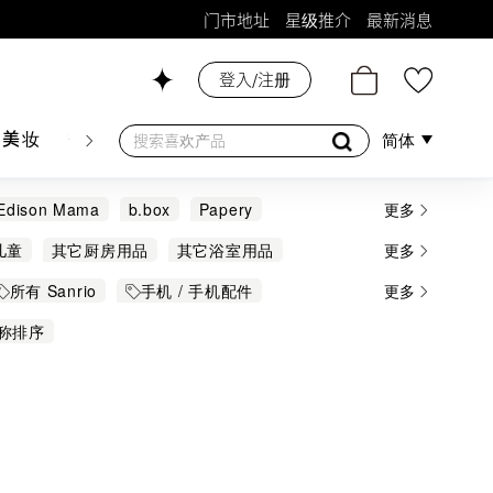
门市地址
星级推介
最新消息
登入/注册
26号铺！
肤美妆
香水香薰
个人护理
母婴护理
游戏及精品
简体
Edison Mama
b.box
Papery
更多
EIDO
Thecoopidea
Xpower
乐天
儿童
其它厨房用品
其它浴室用品
更多
发夹
口罩套
口罩盒
吸管水杯
所有 Sanrio
手机 / 手机配件
更多
袋
手提式
手机保护壳
手机支架和卡夹
童电动车
新幹線
称排序
用具
收纳用品
斜揹袋
无线充电板
肤用具
消毒湿纸巾
湿纸巾
灯具
智游戏
相机
碗碟
移动电源
笔袋
备
袜
袜子
计算机
购物袋