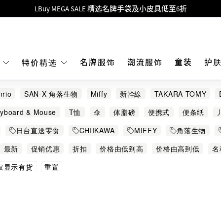
Goyard Hobo / Hobo Mini人气限量特别版限时原价低至75折!
LBuy呈献 - Hermès 及 Chanel 手袋及首饰低至6折，立即入手!
 Nintendo Switch / Nintendo Switch 2 正规商品零售店登陆MOKO 4楼4
MOKO 1楼175号铺旗舰店特设名牌Hermès、CHANEL及LV专区！
名牌服饰
潮流服饰
童装
护
E
特价精选
重要通告：银行转帐及转数快付款注意事项
nrio
SAN-X 角落生物
Miffy
新幹線
TAKARA TOMY
购物满HKD500即享免运费！
Chiikawa
Clue Box
Hokka
Kitsch
SKATER
TANS
yboard & Mouse
T恤
伞
体脂磅
便携式
便条纸
LBuy获香港知识产权署颁发2026《正版正货承诺》商标
日清
剪刀
包
化妝袋
卡片套
卫衣
原子笔
发圈 发带
日台直送零食
CHIIKAWA
MIFFY
角落生物
LBuy MEGA SALE 精选名牌手袋及小皮具低至6折
 口水肩
地毯
夹
套装
奶咀
床上用品
扁梳
手挽
ND 鲨鱼猫
Melody
玉桂狗
布甸狗
玩具车 / 儿
最新
促销优惠
折扣
价格由低到高
价格由高到低
名
护手霜
抱枕
指甲贴
指甲钳
指甲锉
排插
收纳
重置
仅显示有货
毛公仔
毛巾
气垫梳
水壶 水樽
沐浴球
泳装
洁
煮食用具
牙刷
玩具
玩具车
生活時尚
益智学习
益
饰品
糖果
美劳用品
肩带和挂绳
背包
胶布
行山装