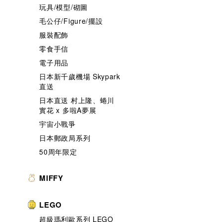
玩具/模型/砌圖
毛公仔/Figure/擺設
服裝配飾
零食手信
電子用品
日本新千歲機場 Skypark
直送
日本直送 村上隆、蜷川
實花 x 多啦A夢展
宇宙小戰爭
日本郵政局系列
50周年限定
MIFFY
LEGO
超級瑪利歐系列 LEGO