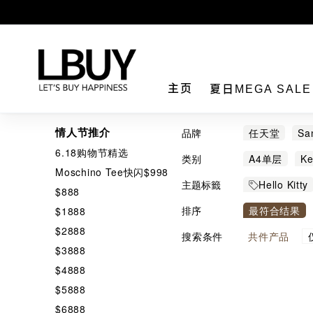
LBuy
主页
夏日MEGA SAL
情人节推介
品牌
任天堂
Sa
6.18购物节精选
Bandai食玩
类别
A4单层
Ke
Moschino Tee快闪$998
伊多
扇雀
其它餐桌用品
主题标籤
Hello Kitty
$888
唇膏
围巾
MOFUSA
排序
最符合结果
$1888
扣針
扭蛋
$2888
搜索条件
共
件产品
朱古力
杯
$3888
$4888
烘焙食品
$5888
精品摆设及装
$6888